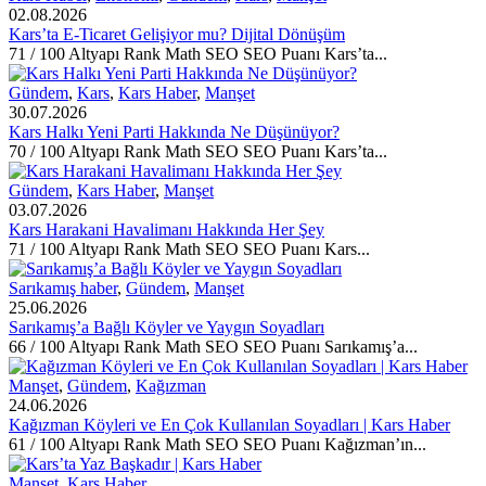
02.08.2026
Kars’ta E-Ticaret Gelişiyor mu? Dijital Dönüşüm
71 / 100 Altyapı Rank Math SEO SEO Puanı Kars’ta...
Gündem
,
Kars
,
Kars Haber
,
Manşet
30.07.2026
Kars Halkı Yeni Parti Hakkında Ne Düşünüyor?
70 / 100 Altyapı Rank Math SEO SEO Puanı Kars’ta...
Gündem
,
Kars Haber
,
Manşet
03.07.2026
Kars Harakani Havalimanı Hakkında Her Şey
71 / 100 Altyapı Rank Math SEO SEO Puanı Kars...
Sarıkamış haber
,
Gündem
,
Manşet
25.06.2026
Sarıkamış’a Bağlı Köyler ve Yaygın Soyadları
66 / 100 Altyapı Rank Math SEO SEO Puanı Sarıkamış’a...
Manşet
,
Gündem
,
Kağızman
24.06.2026
Kağızman Köyleri ve En Çok Kullanılan Soyadları | Kars Haber
61 / 100 Altyapı Rank Math SEO SEO Puanı Kağızman’ın...
Manşet
,
Kars Haber