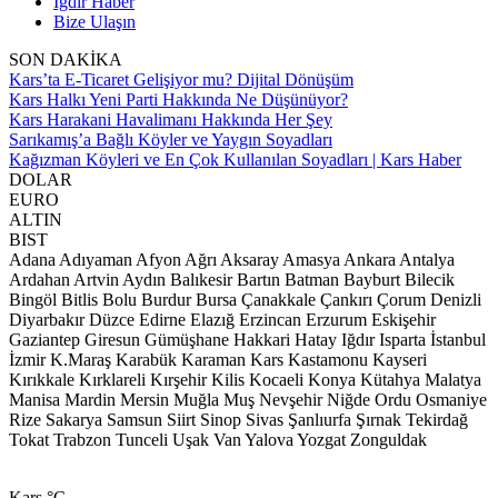
Iğdır Haber
Bize Ulaşın
SON DAKİKA
Kars’ta E-Ticaret Gelişiyor mu? Dijital Dönüşüm
Kars Halkı Yeni Parti Hakkında Ne Düşünüyor?
Kars Harakani Havalimanı Hakkında Her Şey
Sarıkamış’a Bağlı Köyler ve Yaygın Soyadları
Kağızman Köyleri ve En Çok Kullanılan Soyadları | Kars Haber
DOLAR
EURO
ALTIN
BIST
Adana
Adıyaman
Afyon
Ağrı
Aksaray
Amasya
Ankara
Antalya
Ardahan
Artvin
Aydın
Balıkesir
Bartın
Batman
Bayburt
Bilecik
Bingöl
Bitlis
Bolu
Burdur
Bursa
Çanakkale
Çankırı
Çorum
Denizli
Diyarbakır
Düzce
Edirne
Elazığ
Erzincan
Erzurum
Eskişehir
Gaziantep
Giresun
Gümüşhane
Hakkari
Hatay
Iğdır
Isparta
İstanbul
İzmir
K.Maraş
Karabük
Karaman
Kars
Kastamonu
Kayseri
Kırıkkale
Kırklareli
Kırşehir
Kilis
Kocaeli
Konya
Kütahya
Malatya
Manisa
Mardin
Mersin
Muğla
Muş
Nevşehir
Niğde
Ordu
Osmaniye
Rize
Sakarya
Samsun
Siirt
Sinop
Sivas
Şanlıurfa
Şırnak
Tekirdağ
Tokat
Trabzon
Tunceli
Uşak
Van
Yalova
Yozgat
Zonguldak
Kars
°C