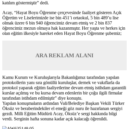
katılım göstermiştir” dedi.
Acay, “Hayat Boyu Öğrenme çerçevesinde faaliyet gösteren Açık
Öğretim ve Liselerimizde ise bin 451’i ortaokul, 5 bin 489’u lise
olmak üzere 6 bin 940 öğrencimiz devam etmiş ve 2 bin 837
öğrencimiz mezun olmaya hak kazanmıştır. Her yaşta ve herkes için
olan eğitim ilkesiyle hareket eden Hayat Boyu Öğrenme şubemiz;
ARA REKLAM ALANI
Kamu Kurum ve Kuruluşlarıyla Bakanlığımız tarafından yapılan
protokollerin yanı sıra gönüllü kuruluşlar, dernek ve vakıflarla da
protokol yaparak eğitim faaliyetlerine devam etmiş istihdam garantili
kurslar açılmış ve bu kursa devam edenlerin bir çoğu ilgili firmalar
tarafından istihdam edilmiştir” diye konuştu.
Yapılan konuşmaların ardından Vali/Belediye Başkan Vekili Türker
Öksüz ve beraberindekiler el emeği göz nuru ile hazırlanan sergiyi
gezdi. Milli Eğitim Müdürü Acay, Öksüz’e sergi hakkında bilgi
verdi. Serginin hafta sonuna kadar açık kalacağı öğrenildi.