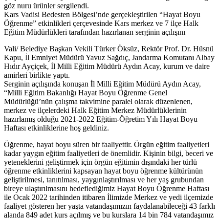
göz nuru ürünler sergilendi.
Kars Vadisi Bedesten Bölgesi’nde gerçekleştirilen “Hayat Boyu
Öğrenme” etkinlikleri çerçevesinde Kars merkez ve 7 ilçe Halk
Eğitim Müdürlükleri tarafından hazırlanan serginin açılışını
Vali/ Belediye Başkan Vekili Türker Öksüz, Rektör Prof. Dr. Hüsnü
Kapu, İl Emniyet Müdürü Yavuz Sağdıç, Jandarma Komutanı Albay
Hıdır Ayçiçek, İl Milli Eğitim Müdürü Aydın Acay, kurum ve daire
amirleri birlikte yaptı.
Serginin açılışında konuşan İl Milli Eğitim Müdürü Aydın Acay,
“Milli Eğitim Bakanlığı Hayat Boyu Öğrenme Genel
Müdürlüğü’nün çalışma takvimine paralel olarak düzenlenen,
merkez ve ilçelerdeki Halk Eğitim Merkez Müdürlüklerinin
hazırlamış olduğu 2021-2022 Eğitim-Öğretim Yılı Hayat Boyu
Haftası etkinliklerine hoş geldiniz.
Öğrenme, hayat boyu süren bir faaliyettir. Örgün eğitim faaliyetleri
kadar yaygın eğitim faaliyetleri de önemlidir. Kişinin bilgi, beceri ve
yeteneklerini geliştirmek için örgün eğitimin dışındaki her türlü
öğrenme etkinliklerini kapsayan hayat boyu öğrenme kültürünün
geliştirilmesi, tanıtılması, yaygınlaştırılması ve her yaş grubundan
bireye ulaştırılmasını hedeflediğimiz Hayat Boyu Öğrenme Haftası
ile Ocak 2022 tarihinden itibaren İlimizde Merkez ve yedi ilçemizde
faaliyet gösteren her yaşta vatandaşımızın faydalanabileceği 43 farklı
alanda 849 adet kurs açılmış ve bu kurslara 14 bin 784 vatandaşımız