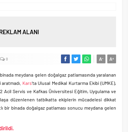
REKLAM ALANI
A
A
-
+
0
ir binada meydana gelen doğalgaz patlamasında yaralanan
ği aratmadı.
Kars
‘ta Ulusal Medikal Kurtarma Ekibi (UMKE),
 Acil Servis ve Kafkas Üniversitesi Eğitim, Uygulama ve
laşa düzenlenen tatbikatta ekiplerin mücadelesi dikkat
atlı bir binada doğalgaz patlaması sonucu meydana gelen
irildi.