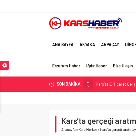
ANA SAYFA
AKYAKA
ARPAÇAY
DİGO
Erzurum Haber
Iğdır Haber
Bize Ulaşın
SON DAKİKA
Kars’ta E-Ticaret Geli
Kars Halkı Yeni Parti
Kars Harakani Havali
Sarıkamış’a Bağlı Köyl
Kars’ta gerçeği arat
Kağızman Köyleri ve En
Anasayfa
»
Kars Merkez
»
Kars’ta gerçeği aratmay