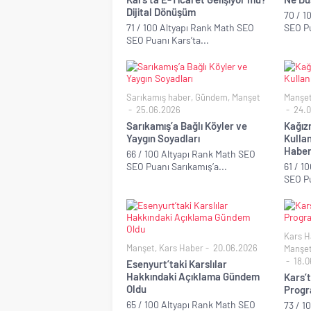
Dijital Dönüşüm
70 / 1
71 / 100 Altyapı Rank Math SEO
SEO Pu
SEO Puanı Kars’ta...
Sarıkamış haber
,
Gündem
,
Manşet
Manşe
25.06.2026
24.0
Sarıkamış’a Bağlı Köyler ve
Kağız
Yaygın Soyadları
Kullan
Habe
66 / 100 Altyapı Rank Math SEO
SEO Puanı Sarıkamış’a...
61 / 1
SEO Pu
Kars H
Manşet
,
Kars Haber
20.06.2026
Manşe
18.0
Esenyurt’taki Karslılar
Hakkındaki Açıklama Gündem
Kars’
Oldu
Progr
65 / 100 Altyapı Rank Math SEO
73 / 1