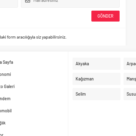
 form aracılığıyla siz yapabilirsiniz.
a Sayfa
Akyaka
Arpa
onomi
Kağızman
Manş
o Galeri
Selim
Susu
ndem
omobil
lık
or