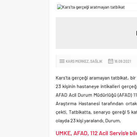
KARS MERKEZ
SAĞLIK
16.09.2021
Kars’ta gerçeği aramayan tatbikat, b
23 kişinin hastaneye intikalleri gerçe
AFAD Acil Durum Müdürlüğü (AFAD) 112
Araştırma Hastanesi tarafından ortak
çekti. Tatbikatta, senaryo gereği 5 k
olayda 23 kişi yaralandı. Durum,
UMKE, AFAD, 112 Acil Servis’e bild