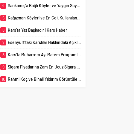
düzenlenmeye başladı.
4
Sarıkamış’a Bağlı Köyler ve Yaygın Soyadları
Vatandaşlar, İslam
tarihinin en önemli
5
Kağızman Köyleri ve En Çok Kullanılan Soyadları | Kars Haber
olaylarından biri olarak
kabul edilen...
6
Kars’ta Yaz Başkadır | Kars Haber
7
Esenyurt’taki Karslılar Hakkındaki Açıklama Gündem Oldu
8
Kars’ta Muharrem Ayı Matem Programları Başladı
9
Sigara Fiyatlarına Zam En Ucuz Sigara 110 TL
10
Rahmi Koç ve Binali Yıldırım Görüntüleri Gündem Yarattı