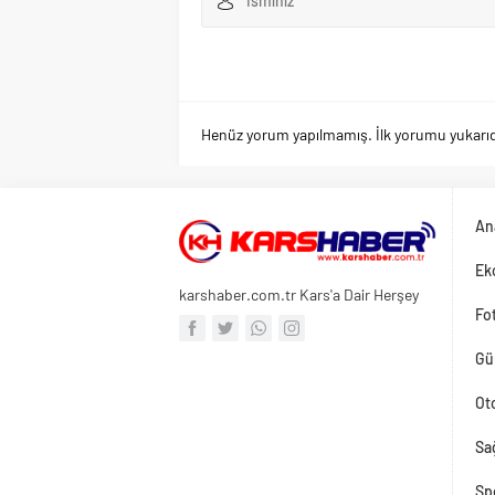
Henüz yorum yapılmamış. İlk yorumu yukarıdaki
An
Ek
karshaber.com.tr Kars'a Dair Herşey
Fot
Gü
Ot
Sağ
Sp