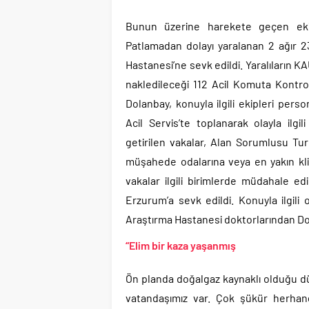
Bunun üzerine harekete geçen ekiple
Patlamadan dolayı yaralanan 2 ağır 
Hastanesi’ne sevk edildi. Yaralıların K
nakledileceği 112 Acil Komuta Kontrol
Dolanbay, konuyla ilgili ekipleri perso
Acil Servis’te toplanarak olayla ilg
getirilen vakalar, Alan Sorumlusu Tur
müşahede odalarına veya en yakın klin
vakalar ilgili birimlerde müdahale edi
Erzurum’a sevk edildi. Konuyla ilgil
Araştırma Hastanesi doktorlarından Do
“Elim bir kaza yaşanmış
Ön planda doğalgaz kaynaklı olduğu düş
vatandaşımız var. Çok şükür herhang