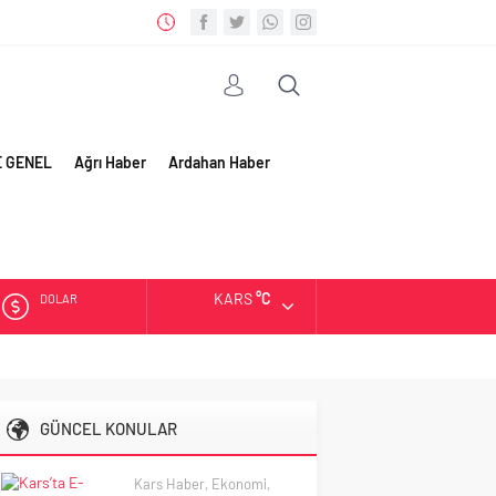
E GENEL
Ağrı Haber
Ardahan Haber
KARS
°C
DOLAR
EURO
ALTIN
GÜNCEL KONULAR
BIST
Kars Haber
,
Ekonomi
,