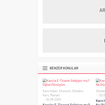
AR
BENZER KONULAR
Kars Haber
,
Ekonomi
,
Gündem
,
Günde
Kars
,
Manşet
30.0
02.08.2026
Kars H
Kars’ta E-Ticaret Gelişiyor mu?
Ne Dü