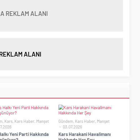
A REKLAM ALANI
REKLAM ALANI
m
,
Kars
,
Kars Haber
,
Manşet
Gündem
,
Kars Haber
,
Manşet
7.2026
03.07.2026
alkı Yeni Parti Hakkında
Kars Harakani Havalimanı
şünüyor?
Hakkında Her Şey