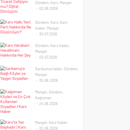
Gündem
,
Kars
,
Manşet
02.08.2026
Kars’ta E-Ticaret
Gelişiyor mu? Dijital
Gündem
,
Kars
,
Kars
Dönüşüm
Haber
,
Manşet
Kars’ta E-Ticaretin
30.07.2026
Geleceği Kars’ta E-
Kars Halkı Yeni Parti
Ticaret Potansiyeli Her
Hakkında Ne
Gündem
,
Kars Haber
,
Geçen Gün Artıyor
Düşünüyor?
Manşet
Türkiye’de e-ticaret
03.07.2026
Kars’ta Gözler Yeni
sektörü son yıllarda
Kars Harakani
Parti’de: Özgür Özel ve
büyük bir ivme
Havalimanı Hakkında Her
Sarıkamış haber
,
Gündem
,
Ekibine Vatandaşlardan
kazanırken, Anadolu
Şey
Manşet
İlk Değerlendirmeler
şehirlerinde de dijital
25.06.2026
KARS – Türkiye
Kars Harakani
dönüşüm hızlanmaya
Sarıkamış’a Bağlı Köyler
siyasetinde son günlerin
Havalimanı Kars
devam ediyor. Doğu
ve Yaygın Soyadları
Manşet
,
Gündem
,
en dikkat çeken
Harakani Havalimanı
Anadolu’nun önemli...
Kağızman
gelişmelerinden biri olan
Hakkında Bilmeniz
Sarıkamış’a Bağlı Köyler
24.06.2026
Yeni Parti oluşumu,
Gerekenler Doğu
ve Yaygın Soyadları
Kağızman Köyleri ve En
Kars’ta da yakından
Anadolu Bölgesi’nin en
Kars’ın en önemli
Çok Kullanılan Soyadları
takip...
önemli ulaşım
ilçelerinden biri olan
| Kars Haber
merkezlerinden biri olan
Sarıkamış, tarihi geçmişi,
Manşet
,
Kars Haber
Kars Harakani
doğal güzellikleri,
Kağızman’ın Köyleri ve
22.06.2026