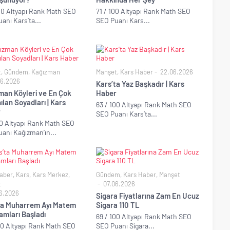
00 Altyapı Rank Math SEO
71 / 100 Altyapı Rank Math SEO
anı Kars’ta...
SEO Puanı Kars...
t
,
Gündem
,
Kağızman
Manşet
,
Kars Haber
22.06.2026
6.2026
Kars’ta Yaz Başkadır | Kars
man Köyleri ve En Çok
Haber
ılan Soyadları | Kars
63 / 100 Altyapı Rank Math SEO
r
SEO Puanı Kars’ta...
00 Altyapı Rank Math SEO
anı Kağızman’ın...
aber
,
Kars
,
Kars Merkez
,
Gündem
,
Kars Haber
,
Manşet
t
07.06.2026
6.2026
Sigara Fiyatlarına Zam En Ucuz
ta Muharrem Ayı Matem
Sigara 110 TL
amları Başladı
69 / 100 Altyapı Rank Math SEO
00 Altyapı Rank Math SEO
SEO Puanı Sigara...