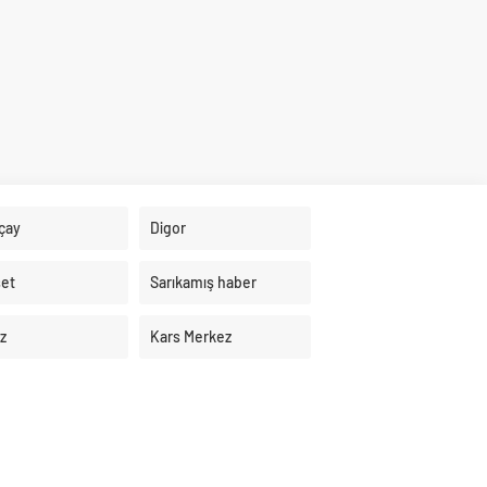
çay
Digor
et
Sarıkamış haber
z
Kars Merkez