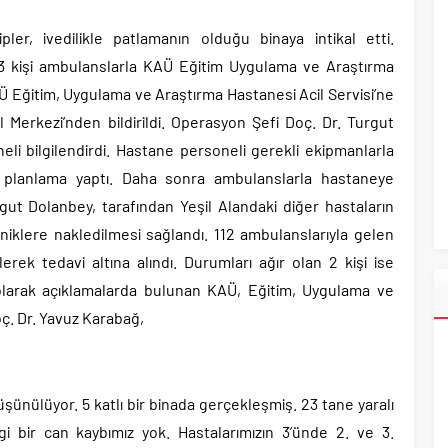
r, ivedilikle patlamanın olduğu binaya intikal etti.
23 kişi ambulanslarla KAÜ Eğitim Uygulama ve Araştırma
AÜ Eğitim, Uygulama ve Araştırma Hastanesi Acil Servisi’ne
 Merkezi’nden bildirildi. Operasyon Şefi Doç. Dr. Turgut
neli bilgilendirdi. Hastane personeli gerekli ekipmanlarla
ili planlama yaptı. Daha sonra ambulanslarla hastaneye
gut Dolanbey, tarafından Yeşil Alandaki diğer hastaların
iklere nakledilmesi sağlandı. 112 ambulanslarıyla gelen
lerek tedavi altına alındı. Durumları ağır olan 2 kişi ise
i olarak açıklamalarda bulunan KAÜ, Eğitim, Uygulama ve
ç. Dr. Yavuz Karabağ,
ünülüyor. 5 katlı bir binada gerçekleşmiş. 23 tane yaralı
i bir can kaybımız yok. Hastalarımızın 3’ünde 2. ve 3.