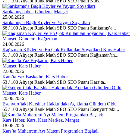
71 / 100 Altyapı Rank Math SEO SEO Puanı Kars...
Sarıkamış haber
,
Gündem
,
Manşet
25.06.2026
Sarıkamış’a Bağlı Köyler ve Yaygın Soyadları
66 / 100 Altyapı Rank Math SEO SEO Puanı Sarıkamış’a...
Manşet
,
Gündem
,
Kağızman
24.06.2026
Kağızman Köyleri ve En Çok Kullanılan Soyadları | Kars Haber
61 / 100 Altyapı Rank Math SEO SEO Puanı Kağızman’ın...
Manşet
,
Kars Haber
22.06.2026
Kars’ta Yaz Başkadır | Kars Haber
63 / 100 Altyapı Rank Math SEO SEO Puanı Kars’ta...
Manşet
,
Kars Haber
20.06.2026
Esenyurt’taki Karslılar Hakkındaki Açıklama Gündem Oldu
65 / 100 Altyapı Rank Math SEO SEO Puanı Esenyurt’taki...
Kars Haber
,
Kars
,
Kars Merkez
,
Manşet
18.06.2026
Kars’ta Muharrem Ayı Matem Programları Başladı