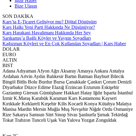
Iğdır Haber
Bize Ulaşın
SON DAKİKA
Kars’ta E-Ticaret Gelişiyor mu? Dijital Dönüşüm
Kars Halkı Yeni Parti Hakkında Ne Düşünüyor?
Kars Harakani Havalimanı Hakkında Her Şey
Sarıkamış’a Bağlı Köyler ve Yaygın Soyadları
Kağızman Köyleri ve En Çok Kullanılan Soyadları | Kars Haber
DOLAR
EURO
ALTIN
BIST
Adana
Adıyaman
Afyon
Ağrı
Aksaray
Amasya
Ankara
Antalya
Ardahan
Artvin
Aydın
Balıkesir
Bartın
Batman
Bayburt
Bilecik
Bingöl
Bitlis
Bolu
Burdur
Bursa
Çanakkale
Çankırı
Çorum
Denizli
Diyarbakır
Düzce
Edirne
Elazığ
Erzincan
Erzurum
Eskişehir
Gaziantep
Giresun
Gümüşhane
Hakkari
Hatay
Iğdır
Isparta
İstanbul
İzmir
K.Maraş
Karabük
Karaman
Kars
Kastamonu
Kayseri
Kırıkkale
Kırklareli
Kırşehir
Kilis
Kocaeli
Konya
Kütahya
Malatya
Manisa
Mardin
Mersin
Muğla
Muş
Nevşehir
Niğde
Ordu
Osmaniye
Rize
Sakarya
Samsun
Siirt
Sinop
Sivas
Şanlıurfa
Şırnak
Tekirdağ
Tokat
Trabzon
Tunceli
Uşak
Van
Yalova
Yozgat
Zonguldak
Kars
°C