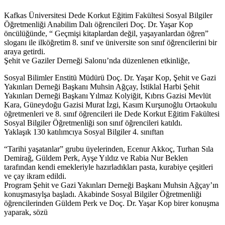
Kafkas Üniversitesi Dede Korkut Eğitim Fakültesi Sosyal Bilgiler
Öğretmenliği Anabilim Dalı öğrencileri Doç. Dr. Yaşar Kop
öncülüğünde, “ Geçmişi kitaplardan değil, yaşayanlardan öğren”
sloganı ile ilköğretim 8. sınıf ve üniversite son sınıf öğrencilerini bir
araya getirdi.
Şehit ve Gaziler Derneği Salonu’nda düzenlenen etkinliğe,
Sosyal Bilimler Enstitü Müdürü Doç. Dr. Yaşar Kop, Şehit ve Gazi
Yakınları Derneği Başkanı Muhsin Ağçay, İstiklal Harbi Şehit
Yakınları Derneği Başkanı Yılmaz Kolyiğit, Kıbrıs Gazisi Mevlüt
Kara, Güneydoğu Gazisi Murat İzgi, Kasım Kurşunoğlu Ortaokulu
öğretmenleri ve 8. sınıf öğrencileri ile Dede Korkut Eğitim Fakültesi
Sosyal Bilgiler Öğretmenliği son sınıf öğrencileri katıldı.
Yaklaşık 130 katılımcıya Sosyal Bilgiler 4. sınıftan
“Tarihi yaşatanlar” grubu üyelerinden, Ecenur Akkoç, Turhan Sıla
Demirağ, Güldem Perk, Ayşe Yıldız ve Rabia Nur Beklen
tarafından kendi emekleriyle hazırladıkları pasta, kurabiye çeşitleri
ve çay ikram edildi.
Program Şehit ve Gazi Yakınları Derneği Başkanı Muhsin Ağçay’ın
konuşmasıylşa başladı. Akabinde Sosyal Bilgiler Öğretmenliği
öğrencilerinden Güldem Perk ve Doç. Dr. Yaşar Kop birer konuşma
yaparak, sözü