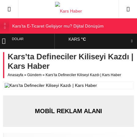
Kars’ta E-Ticaret Gelişiyor mu? Dijital Dönüşüm
Kars Halkı Yeni Parti Hakkında Ne Düşünüyor?
KARS
°C
DOLAR
Kars Harakani Havalimanı Hakkında Her Şey
Sarıkamış’a Bağlı Köyler ve Yaygın Soyadları
Kars’ta Defineciler Kiliseyi Kazdı |
EURO
Kağızman Köyleri ve En Çok Kullanılan Soyadları | Kars
Kars Haber
Haber
ALTIN
Anasayfa
»
Gündem
»
Kars’ta Defineciler Kiliseyi Kazdı | Kars Haber
BIST
MOBİL REKLAM ALANI