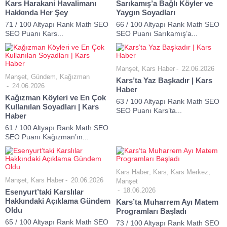
Kars Harakani Havalimanı
Sarıkamış’a Bağlı Köyler ve
Hakkında Her Şey
Yaygın Soyadları
71 / 100 Altyapı Rank Math SEO
66 / 100 Altyapı Rank Math SEO
SEO Puanı Kars...
SEO Puanı Sarıkamış’a...
Manşet
,
Kars Haber
22.06.2026
Manşet
,
Gündem
,
Kağızman
Kars’ta Yaz Başkadır | Kars
24.06.2026
Haber
Kağızman Köyleri ve En Çok
63 / 100 Altyapı Rank Math SEO
Kullanılan Soyadları | Kars
SEO Puanı Kars’ta...
Haber
61 / 100 Altyapı Rank Math SEO
SEO Puanı Kağızman’ın...
Kars Haber
,
Kars
,
Kars Merkez
,
Manşet
,
Kars Haber
20.06.2026
Manşet
18.06.2026
Esenyurt’taki Karslılar
Hakkındaki Açıklama Gündem
Kars’ta Muharrem Ayı Matem
Oldu
Programları Başladı
65 / 100 Altyapı Rank Math SEO
73 / 100 Altyapı Rank Math SEO