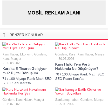
MOBİL REKLAM ALANI
BENZER KONULAR
Kars Haber
,
Ekonomi
,
Gündem
,
Gündem
,
Kars
,
Kars Haber
,
Manşet
Kars
,
Manşet
30.07.2026
02.08.2026
Kars Halkı Yeni Parti
Kars’ta E-Ticaret Gelişiyor
Hakkında Ne Düşünüyor?
mu? Dijital Dönüşüm
70 / 100 Altyapı Rank Math SEO
71 / 100 Altyapı Rank Math SEO
SEO Puanı Kars’ta...
SEO Puanı Kars’ta...
Gündem
,
Kars Haber
,
Manşet
Sarıkamış haber
,
Gündem
,
Manşet
03.07.2026
25.06.2026