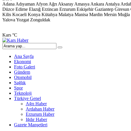
Adana
Adıyaman
Afyon
Ağrı
Aksaray
Amasya
Ankara
Antalya
Arda
Düzce
Edirne
Elazığ
Erzincan
Erzurum
Eskişehir
Gaziantep
Giresun
Kilis
Kocaeli
Konya
Kütahya
Malatya
Manisa
Mardin
Mersin
Muğla
Yalova
Yozgat
Zonguldak
Kars
°C
Ana Sayfa
Ekonomi
Foto Galeri
Gündem
Otomobil
Sağlık
Spor
Teknoloji
Türkiye Genel
Ağrı Haber
Ardahan Haber
Erzurum Haber
Iğdır Haber
Gazete Manşetleri