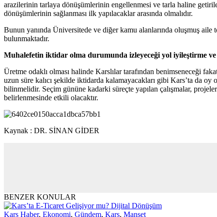
arazilerinin tarlaya dönüşümlerinin engellenmesi ve tarla haline getiri
dönüşümlerinin sağlanması ilk yapılacaklar arasında olmalıdır.
Bunun yanında Üniversitede ve diğer kamu alanlarında oluşmuş aile topl
bulunmaktadır.
Muhalefetin iktidar olma durumunda izleyeceği yol iyileştirme v
Üretme odaklı olması halinde Karslılar tarafından benimseneceği fak
uzun süre kalıcı şekilde iktidarda kalamayacakları gibi Kars’ta da oy 
bilinmelidir. Seçim gününe kadarki süreçte yapılan çalışmalar, projel
belirlenmesinde etkili olacaktır.
Kaynak : DR. SİNAN GİDER
BENZER KONULAR
Kars Haber
,
Ekonomi
,
Gündem
,
Kars
,
Manşet