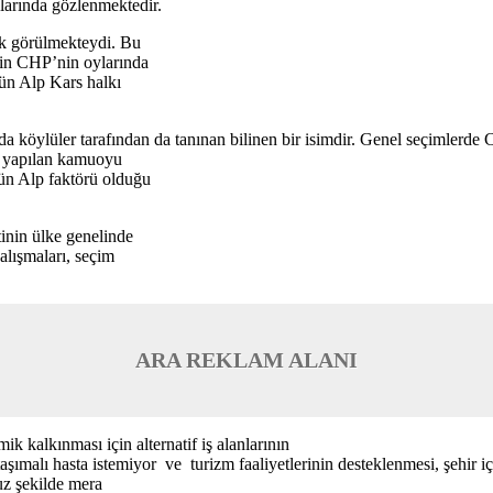
alarında gözlenmektedir.
ak görülmekteydi. Bu
’in CHP’nin oylarında
ün Alp Kars halkı
nda köylüler tarafından da tanınan bilinen bir isimdir. Genel seçimlerde
ğı yapılan kamuoyu
gün Alp faktörü olduğu
inin ülke genelinde
lışmaları, seçim
ARA REKLAM ALANI
ik kalkınması için alternatif iş alanlarının
aşımalı hasta istemiyor ve turizm faaliyetlerinin desteklenmesi, şehir i
suz şekilde mera