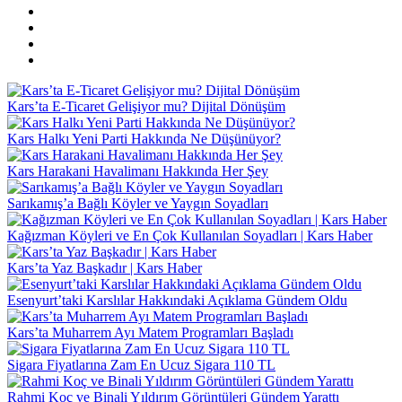
Kars’ta E-Ticaret Gelişiyor mu? Dijital Dönüşüm
Kars Halkı Yeni Parti Hakkında Ne Düşünüyor?
Kars Harakani Havalimanı Hakkında Her Şey
Sarıkamış’a Bağlı Köyler ve Yaygın Soyadları
Kağızman Köyleri ve En Çok Kullanılan Soyadları | Kars Haber
Kars’ta Yaz Başkadır | Kars Haber
Esenyurt’taki Karslılar Hakkındaki Açıklama Gündem Oldu
Kars’ta Muharrem Ayı Matem Programları Başladı
Sigara Fiyatlarına Zam En Ucuz Sigara 110 TL
Rahmi Koç ve Binali Yıldırım Görüntüleri Gündem Yarattı