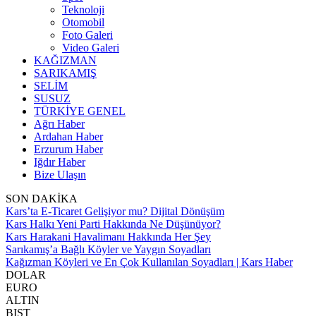
Teknoloji
Otomobil
Foto Galeri
Video Galeri
KAĞIZMAN
SARIKAMIŞ
SELİM
SUSUZ
TÜRKİYE GENEL
Ağrı Haber
Ardahan Haber
Erzurum Haber
Iğdır Haber
Bize Ulaşın
SON DAKİKA
Kars’ta E-Ticaret Gelişiyor mu? Dijital Dönüşüm
Kars Halkı Yeni Parti Hakkında Ne Düşünüyor?
Kars Harakani Havalimanı Hakkında Her Şey
Sarıkamış’a Bağlı Köyler ve Yaygın Soyadları
Kağızman Köyleri ve En Çok Kullanılan Soyadları | Kars Haber
DOLAR
EURO
ALTIN
BIST