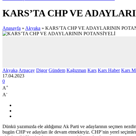
KARS’TA CHP VE ADAYLARI
Anasayfa
»
Akyaka
»
KARS’TA CHP VE ADAYLARININ POTA
Akyaka
Arpaçay
Digor
Gündem
Kağızman
Kars
Kars Haber
Kars M
17.04.2023
0
+
A
-
A
Dünkü yazımızda ele aldığımız Ak Parti ve adaylarının seçmen nezdin
bugün CHP ve adayları ile devam etmekteyiz. CHP’nin yerel seçimler