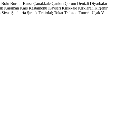
s
Bolu
Burdur
Bursa
Çanakkale
Çankırı
Çorum
Denizli
Diyarbakır
ük
Karaman
Kars
Kastamonu
Kayseri
Kırıkkale
Kırklareli
Kırşehir
p
Sivas
Şanlıurfa
Şırnak
Tekirdağ
Tokat
Trabzon
Tunceli
Uşak
Van