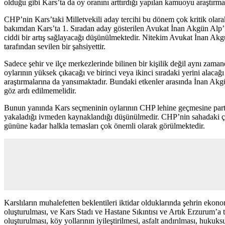
olduğu gibi Kars’ta da oy oranını arttırdığı yapılan kamuoyu araştırm
CHP’nin Kars’taki Milletvekili aday tercihi bu dönem çok kritik olar
bakımdan Kars’ta 1. Sıradan aday gösterilen Avukat İnan Akgün Alp
ciddi bir artış sağlayacağı düşünülmektedir. Nitekim Avukat İnan Akg
tarafından sevilen bir şahsiyettir.
Sadece şehir ve ilçe merkezlerinde bilinen bir kişilik değil aynı zama
oylarının yüksek çıkacağı ve birinci veya ikinci sıradaki yerini alaca
araştırmalarına da yansımaktadır. Bundaki etkenler arasında İnan Ak
göz ardı edilmemelidir.
Bunun yanında Kars seçmeninin oylarının CHP lehine geçmesine part
yakaladığı ivmeden kaynaklandığı düşünülmedir. CHP’nin sahadaki ça
gününe kadar halkla temasları çok önemli olarak görülmektedir.
Karslıların muhalefetten beklentileri iktidar olduklarında şehrin ekonom
oluşturulması, ve Kars Stadı ve Hastane Sıkıntısı ve Artık Erzurum’a t
oluşturulması, köy yollarının iyileştirilmesi, asfalt andırılması, hukuk