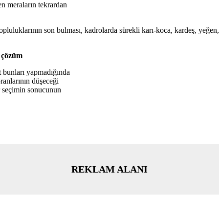
len meraların tekrardan
uluklarının son bulması, kadrolarda sürekli karı-koca, kardeş, yeğen, a
e çözüm
at bunları yapmadığında
oranlarının düşeceği
er seçimin sonucunun
REKLAM ALANI