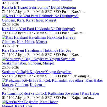
02.08.2026
Kars’ta E-Ticaret Gelişiyor mu? Dijital Dönüşüm
71 / 100 Altyapı Rank Math SEO SEO Puanı Kars’ta...
Gündem
,
Kars
,
Kars Haber
,
Manşet
30.07.2026
Kars Halkı Yeni Parti Hakkında Ne Düşünüyor?
70 / 100 Altyapı Rank Math SEO SEO Puanı Kars’ta...
Gündem
,
Kars Haber
,
Manşet
03.07.2026
Kars Harakani Havalimanı Hakkında Her Şey
71 / 100 Altyapı Rank Math SEO SEO Puanı Kars...
Sarıkamış haber
,
Gündem
,
Manşet
25.06.2026
Sarıkamış’a Bağlı Köyler ve Yaygın Soyadları
66 / 100 Altyapı Rank Math SEO SEO Puanı Sarıkamış’a...
Manşet
,
Gündem
,
Kağızman
24.06.2026
Kağızman Köyleri ve En Çok Kullanılan Soyadları | Kars Haber
61 / 100 Altyapı Rank Math SEO SEO Puanı Kağızman’ın...
Manşet
,
Kars Haber