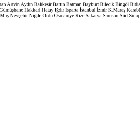
han
Artvin
Aydın
Balıkesir
Bartın
Batman
Bayburt
Bilecik
Bingöl
Bitli
Gümüşhane
Hakkari
Hatay
Iğdır
Isparta
İstanbul
İzmir
K.Maraş
Karab
Muş
Nevşehir
Niğde
Ordu
Osmaniye
Rize
Sakarya
Samsun
Siirt
Sino