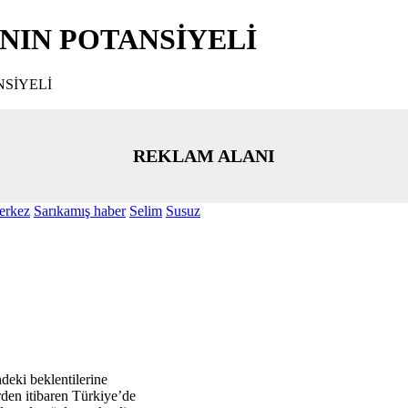
NIN POTANSİYELİ
NSİYELİ
REKLAM ALANI
erkez
Sarıkamış haber
Selim
Susuz
deki beklentilerine
den itibaren Türkiye’de