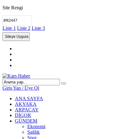
Site Rengi
Liste 1
Liste 2
Liste 3
Giriş Yap / Üye Ol
ANA SAYFA
AKYAKA
ARPAÇAY
DİGOR
GÜNDEM
Ekonomi
Sağlık
Spor