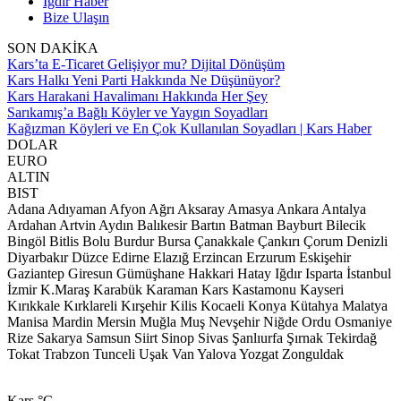
Iğdır Haber
Bize Ulaşın
SON DAKİKA
Kars’ta E-Ticaret Gelişiyor mu? Dijital Dönüşüm
Kars Halkı Yeni Parti Hakkında Ne Düşünüyor?
Kars Harakani Havalimanı Hakkında Her Şey
Sarıkamış’a Bağlı Köyler ve Yaygın Soyadları
Kağızman Köyleri ve En Çok Kullanılan Soyadları | Kars Haber
DOLAR
EURO
ALTIN
BIST
Adana
Adıyaman
Afyon
Ağrı
Aksaray
Amasya
Ankara
Antalya
Ardahan
Artvin
Aydın
Balıkesir
Bartın
Batman
Bayburt
Bilecik
Bingöl
Bitlis
Bolu
Burdur
Bursa
Çanakkale
Çankırı
Çorum
Denizli
Diyarbakır
Düzce
Edirne
Elazığ
Erzincan
Erzurum
Eskişehir
Gaziantep
Giresun
Gümüşhane
Hakkari
Hatay
Iğdır
Isparta
İstanbul
İzmir
K.Maraş
Karabük
Karaman
Kars
Kastamonu
Kayseri
Kırıkkale
Kırklareli
Kırşehir
Kilis
Kocaeli
Konya
Kütahya
Malatya
Manisa
Mardin
Mersin
Muğla
Muş
Nevşehir
Niğde
Ordu
Osmaniye
Rize
Sakarya
Samsun
Siirt
Sinop
Sivas
Şanlıurfa
Şırnak
Tekirdağ
Tokat
Trabzon
Tunceli
Uşak
Van
Yalova
Yozgat
Zonguldak
Kars
°C