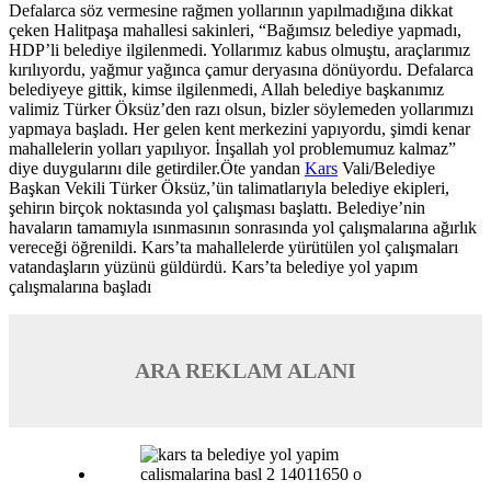
Defalarca söz vermesine rağmen yollarının yapılmadığına dikkat
çeken Halitpaşa mahallesi sakinleri, “Bağımsız belediye yapmadı,
HDP’li belediye ilgilenmedi. Yollarımız kabus olmuştu, araçlarımız
kırılıyordu, yağmur yağınca çamur deryasına dönüyordu. Defalarca
belediyeye gittik, kimse ilgilenmedi, Allah belediye başkanımız
valimiz Türker Öksüz’den razı olsun, bizler söylemeden yollarımızı
yapmaya başladı. Her gelen kent merkezini yapıyordu, şimdi kenar
mahallelerin yolları yapılıyor. İnşallah yol problemumuz kalmaz”
diye duygularını dile getirdiler.Öte yandan
Kars
Vali/Belediye
Başkan Vekili Türker Öksüz,’ün talimatlarıyla belediye ekipleri,
şehirın birçok noktasında yol çalışması başlattı. Belediye’nin
havaların tamamıyla ısınmasının sonrasında yol çalışmalarına ağırlık
vereceği öğrenildi. Kars’ta mahallelerde yürütülen yol çalışmaları
vatandaşların yüzünü güldürdü. Kars’ta belediye yol yapım
çalışmalarına başladı
ARA REKLAM ALANI