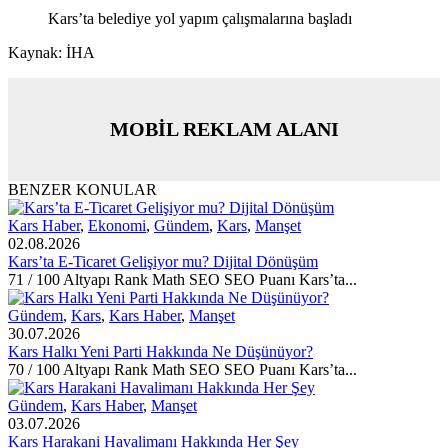
Kars’ta belediye yol yapım çalışmalarına başladı
Kaynak: İHA
MOBİL REKLAM ALANI
BENZER KONULAR
Kars Haber
,
Ekonomi
,
Gündem
,
Kars
,
Manşet
02.08.2026
Kars’ta E-Ticaret Gelişiyor mu? Dijital Dönüşüm
71 / 100 Altyapı Rank Math SEO SEO Puanı Kars’ta...
Gündem
,
Kars
,
Kars Haber
,
Manşet
30.07.2026
Kars Halkı Yeni Parti Hakkında Ne Düşünüyor?
70 / 100 Altyapı Rank Math SEO SEO Puanı Kars’ta...
Gündem
,
Kars Haber
,
Manşet
03.07.2026
Kars Harakani Havalimanı Hakkında Her Şey