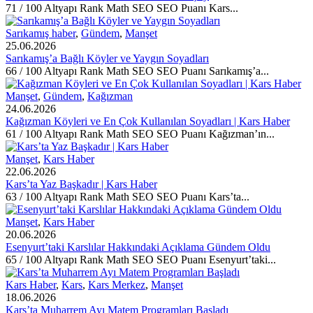
71 / 100 Altyapı Rank Math SEO SEO Puanı Kars...
Sarıkamış haber
,
Gündem
,
Manşet
25.06.2026
Sarıkamış’a Bağlı Köyler ve Yaygın Soyadları
66 / 100 Altyapı Rank Math SEO SEO Puanı Sarıkamış’a...
Manşet
,
Gündem
,
Kağızman
24.06.2026
Kağızman Köyleri ve En Çok Kullanılan Soyadları | Kars Haber
61 / 100 Altyapı Rank Math SEO SEO Puanı Kağızman’ın...
Manşet
,
Kars Haber
22.06.2026
Kars’ta Yaz Başkadır | Kars Haber
63 / 100 Altyapı Rank Math SEO SEO Puanı Kars’ta...
Manşet
,
Kars Haber
20.06.2026
Esenyurt’taki Karslılar Hakkındaki Açıklama Gündem Oldu
65 / 100 Altyapı Rank Math SEO SEO Puanı Esenyurt’taki...
Kars Haber
,
Kars
,
Kars Merkez
,
Manşet
18.06.2026
Kars’ta Muharrem Ayı Matem Programları Başladı