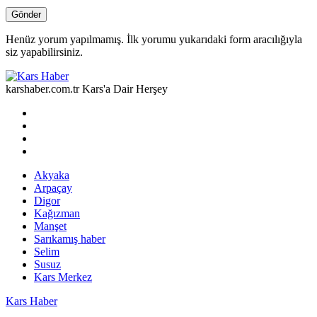
Henüz yorum yapılmamış. İlk yorumu yukarıdaki form aracılığıyla
siz yapabilirsiniz.
karshaber.com.tr Kars'a Dair Herşey
Akyaka
Arpaçay
Digor
Kağızman
Manşet
Sarıkamış haber
Selim
Susuz
Kars Merkez
Kars Haber