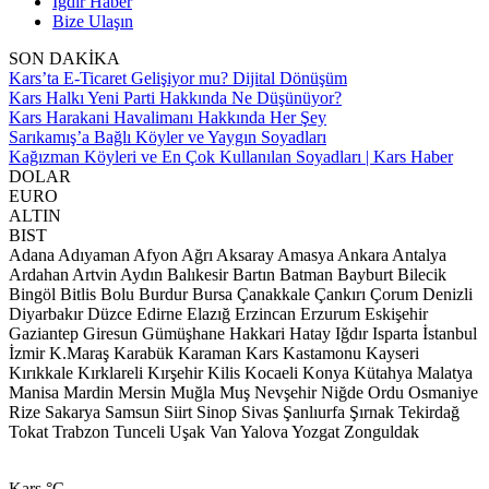
Iğdır Haber
Bize Ulaşın
SON DAKİKA
Kars’ta E-Ticaret Gelişiyor mu? Dijital Dönüşüm
Kars Halkı Yeni Parti Hakkında Ne Düşünüyor?
Kars Harakani Havalimanı Hakkında Her Şey
Sarıkamış’a Bağlı Köyler ve Yaygın Soyadları
Kağızman Köyleri ve En Çok Kullanılan Soyadları | Kars Haber
DOLAR
EURO
ALTIN
BIST
Adana
Adıyaman
Afyon
Ağrı
Aksaray
Amasya
Ankara
Antalya
Ardahan
Artvin
Aydın
Balıkesir
Bartın
Batman
Bayburt
Bilecik
Bingöl
Bitlis
Bolu
Burdur
Bursa
Çanakkale
Çankırı
Çorum
Denizli
Diyarbakır
Düzce
Edirne
Elazığ
Erzincan
Erzurum
Eskişehir
Gaziantep
Giresun
Gümüşhane
Hakkari
Hatay
Iğdır
Isparta
İstanbul
İzmir
K.Maraş
Karabük
Karaman
Kars
Kastamonu
Kayseri
Kırıkkale
Kırklareli
Kırşehir
Kilis
Kocaeli
Konya
Kütahya
Malatya
Manisa
Mardin
Mersin
Muğla
Muş
Nevşehir
Niğde
Ordu
Osmaniye
Rize
Sakarya
Samsun
Siirt
Sinop
Sivas
Şanlıurfa
Şırnak
Tekirdağ
Tokat
Trabzon
Tunceli
Uşak
Van
Yalova
Yozgat
Zonguldak
Kars
°C