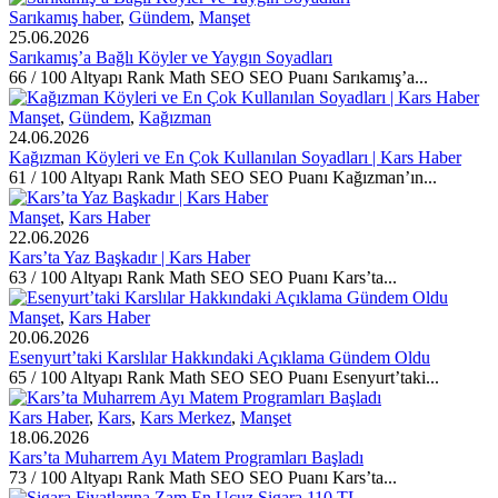
Sarıkamış haber
,
Gündem
,
Manşet
25.06.2026
Sarıkamış’a Bağlı Köyler ve Yaygın Soyadları
66 / 100 Altyapı Rank Math SEO SEO Puanı Sarıkamış’a...
Manşet
,
Gündem
,
Kağızman
24.06.2026
Kağızman Köyleri ve En Çok Kullanılan Soyadları | Kars Haber
61 / 100 Altyapı Rank Math SEO SEO Puanı Kağızman’ın...
Manşet
,
Kars Haber
22.06.2026
Kars’ta Yaz Başkadır | Kars Haber
63 / 100 Altyapı Rank Math SEO SEO Puanı Kars’ta...
Manşet
,
Kars Haber
20.06.2026
Esenyurt’taki Karslılar Hakkındaki Açıklama Gündem Oldu
65 / 100 Altyapı Rank Math SEO SEO Puanı Esenyurt’taki...
Kars Haber
,
Kars
,
Kars Merkez
,
Manşet
18.06.2026
Kars’ta Muharrem Ayı Matem Programları Başladı
73 / 100 Altyapı Rank Math SEO SEO Puanı Kars’ta...