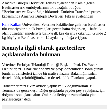
Amerika Birleşik Devletleri Teksas eyaletinden Kars’a gelen
Beefmaster ırkı embriyolarının ilk buzağıları doğdu.
“Beefmaster ve Zavot Sığır Irklarında Embriyo Transferi” projesi
kapsamında Amerika Birleşik Devletleri Teksas eyaletinden
Kars Kafkas
Üniversitesi Veteriner Fakültesine getirilen Beefmaster
ırkı embriyolarının ilk buzağıları geçen hafta doğarken, 1 haftalık
olan buzağılar anneleriyle birlikte ilk kez dışarıya çıkarıldı. Günde 2
kg büyüyen Beefmaster ırkı 14 ayda olgunluğa erişiyor.
Konuyla ilgili olarak gazetecilere
açıklamalarda bulunan
Veteriner Embriyo Teknoloji Derneği Başkanı Prof. Dr. Yavuz
Öztürkler, “Biz hazırlık dönemi ve proje döneminden sonra çünkü
bunların transferleri içinde bir maliyet lazım. Bakanlığımızdan
destek aldık, rektörlüğümüzden destek aldık. Planlama yaptık.
Transferlerimizi Ekim ayında yaptık ve ilk doğumlarımız 19
Temmuz’da gerçekleşti. Diğer gruplarda peyder pey yaptığımız için
doğumla sonuçlanacaktır. Onları da ilerleyen zamanlarda yine
paylaşacağız” dedi.