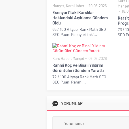
Kars H
Manşet
,
Kars Haber
20.06.2026
Manşe
18.0
Esenyurt’taki Karslılar
Hakkındaki Açıklama Gündem
Kars’
Oldu
Progr
65 / 100 Altyapı Rank Math SEO
73 / 1
SEO Puanı Esenyurt’taki...
SEO Pu
Kars Haber
,
Manşet
06.06.2026
Rahmi Koç ve Binali Yıldırım
Görüntüleri Gündem Yarattı
72 / 100 Altyapı Rank Math SEO
SEO Puanı Rahmi...
YORUMLAR