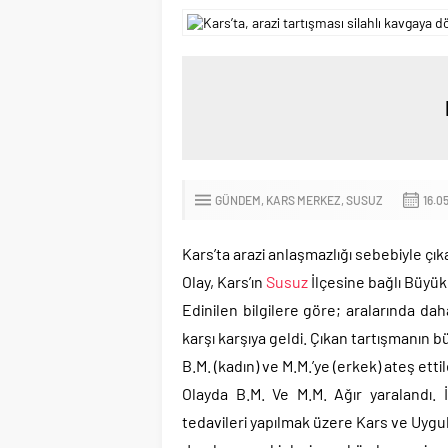
GÜNDEM
KARS MERKEZ
SUSUZ
16.0
Kars’ta arazi anlaşmazlığı sebebiyle çıka
Olay, Kars’ın
Susuz
İlçesine bağlı Büyü
Edinilen bilgilere göre; aralarında d
karşı karşıya geldi. Çıkan tartışmanın b
B.M. (kadın) ve M.M.’ye (erkek) ateş ettil
Olayda B.M. Ve M.M. Ağır yaralandı. İ
tedavileri yapılmak üzere Kars ve Uygu