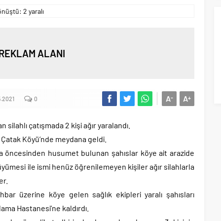
REKLAM ALANI
A
A
-
+
5.2021
0
n silahlı çatışmada 2 kişi ağır yaralandı.
k Çatak Köyü’nde meydana geldi.
aha öncesinden husumet bulunan şahıslar köye ait arazide
üyümesi ile ismi henüz öğrenilemeyen kişiler ağır silahlarla
er.
hbar üzerine köye gelen sağlık ekipleri yaralı şahısları
lama Hastanesi’ne kaldırdı.