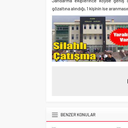
Jandarma ekiplerince köyde geniş çap
gözaltına alındığı, 1 kişinin ise aranmas
BENZER KONULAR