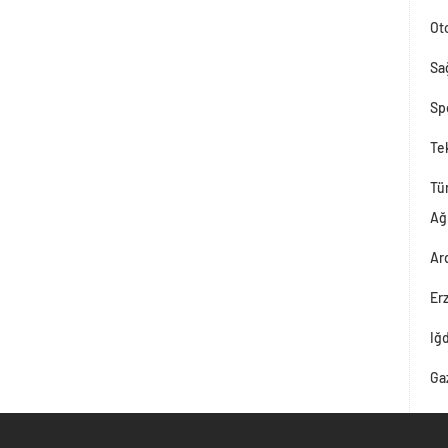
Ot
Sağ
Sp
Tek
Tü
Ağ
Ar
Er
Iğ
Ga