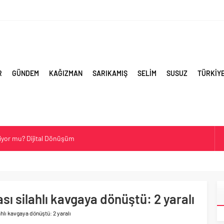
R
GÜNDEM
KAĞIZMAN
SARIKAMIŞ
SELİM
SUSUZ
TÜRKİY
şiyor mu? Dijital Dönüşüm
 Hakkında Ne Düşünüyor?
manı Hakkında Her Şey
er ve Yaygın Soyadları
ası silahlı kavgaya dönüştü: 2 yaralı
 Çok Kullanılan Soyadları | Kars Haber
lahlı kavgaya dönüştü: 2 yaralı