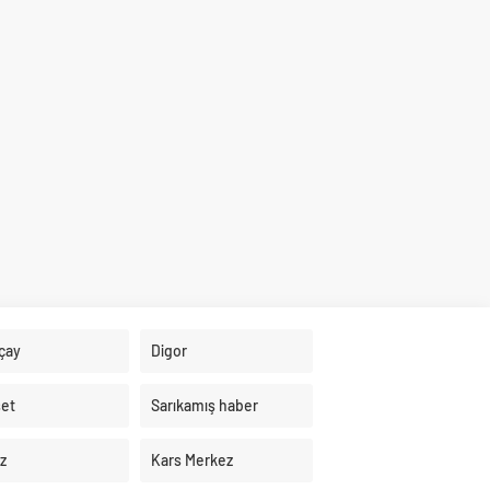
çay
Digor
et
Sarıkamış haber
z
Kars Merkez