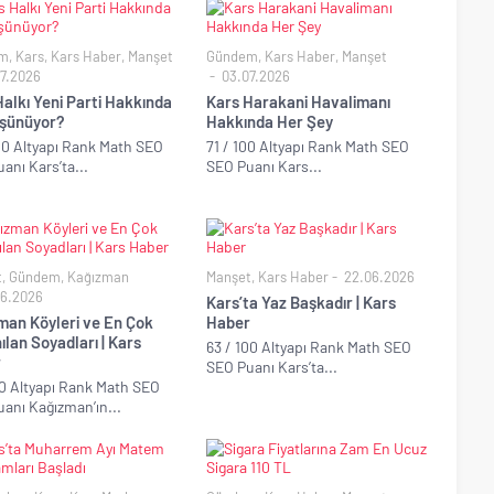
m
,
Kars
,
Kars Haber
,
Manşet
Gündem
,
Kars Haber
,
Manşet
7.2026
03.07.2026
alkı Yeni Parti Hakkında
Kars Harakani Havalimanı
şünüyor?
Hakkında Her Şey
00 Altyapı Rank Math SEO
71 / 100 Altyapı Rank Math SEO
anı Kars’ta...
SEO Puanı Kars...
t
,
Gündem
,
Kağızman
Manşet
,
Kars Haber
22.06.2026
6.2026
Kars’ta Yaz Başkadır | Kars
man Köyleri ve En Çok
Haber
ılan Soyadları | Kars
63 / 100 Altyapı Rank Math SEO
r
SEO Puanı Kars’ta...
00 Altyapı Rank Math SEO
anı Kağızman’ın...