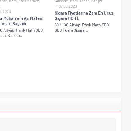
aber
,
Kars
,
Kars Merkez
,
Gündem
,
Kars Haber
,
Manşet
t
07.06.2026
6.2026
Sigara Fiyatlarına Zam En Ucuz
ta Muharrem Ayı Matem
Sigara 110 TL
amları Başladı
69 / 100 Altyapı Rank Math SEO
00 Altyapı Rank Math SEO
SEO Puanı Sigara...
anı Kars’ta...