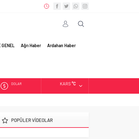
E GENEL
Ağrı Haber
Ardahan Haber
KARS
°C
DOLAR
EURO
ALTIN
POPÜLER VİDEOLAR
BIST