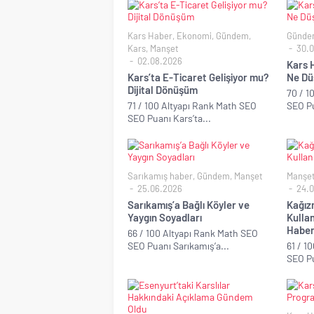
Kars Haber
,
Ekonomi
,
Gündem
,
Günde
Kars
,
Manşet
30.0
02.08.2026
Kars H
Kars’ta E-Ticaret Gelişiyor mu?
Ne Dü
Dijital Dönüşüm
70 / 1
71 / 100 Altyapı Rank Math SEO
SEO Pu
SEO Puanı Kars’ta...
Sarıkamış haber
,
Gündem
,
Manşet
Manşe
25.06.2026
24.0
Sarıkamış’a Bağlı Köyler ve
Kağız
Yaygın Soyadları
Kullan
Habe
66 / 100 Altyapı Rank Math SEO
SEO Puanı Sarıkamış’a...
61 / 1
SEO Pu