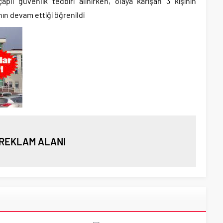
lı güvenlik tedbiri alınırken, olaya karışan 3 kişinin
ının devam ettiği öğrenildi
REKLAM ALANI