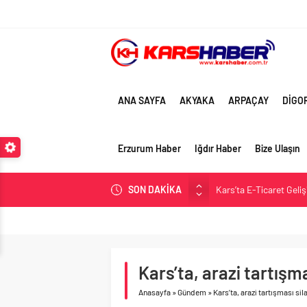
ANA SAYFA
AKYAKA
ARPAÇAY
DİGO
Erzurum Haber
Iğdır Haber
Bize Ulaşın
SON DAKİKA
Kars’ta E-Ticaret Geli
Kars Halkı Yeni Parti
Kars Harakani Havali
Sarıkamış’a Bağlı Köyl
Kars’ta, arazi tartışm
Kağızman Köyleri ve En
Anasayfa
»
Gündem
»
Kars’ta, arazi tartışması si