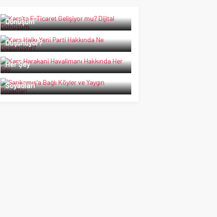
Kars’ta E-Ticaret Gelişiyor mu? Dijital
Dönüşüm
Kars Halkı Yeni Parti Hakkında Ne
Düşünüyor?
Kars Harakani Havalimanı Hakkında
Her Şey
Sarıkamış’a Bağlı Köyler ve Yaygın
Soyadları