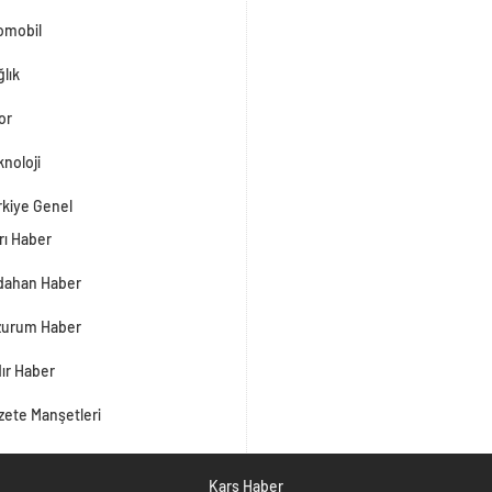
omobil
lık
or
noloji
rkiye Genel
rı Haber
dahan Haber
zurum Haber
dır Haber
zete Manşetleri
Kars Haber