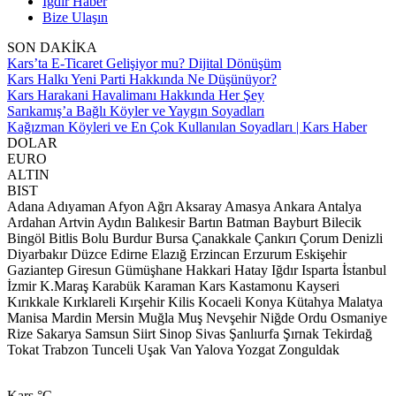
Iğdır Haber
Bize Ulaşın
SON DAKİKA
Kars’ta E-Ticaret Gelişiyor mu? Dijital Dönüşüm
Kars Halkı Yeni Parti Hakkında Ne Düşünüyor?
Kars Harakani Havalimanı Hakkında Her Şey
Sarıkamış’a Bağlı Köyler ve Yaygın Soyadları
Kağızman Köyleri ve En Çok Kullanılan Soyadları | Kars Haber
DOLAR
EURO
ALTIN
BIST
Adana
Adıyaman
Afyon
Ağrı
Aksaray
Amasya
Ankara
Antalya
Ardahan
Artvin
Aydın
Balıkesir
Bartın
Batman
Bayburt
Bilecik
Bingöl
Bitlis
Bolu
Burdur
Bursa
Çanakkale
Çankırı
Çorum
Denizli
Diyarbakır
Düzce
Edirne
Elazığ
Erzincan
Erzurum
Eskişehir
Gaziantep
Giresun
Gümüşhane
Hakkari
Hatay
Iğdır
Isparta
İstanbul
İzmir
K.Maraş
Karabük
Karaman
Kars
Kastamonu
Kayseri
Kırıkkale
Kırklareli
Kırşehir
Kilis
Kocaeli
Konya
Kütahya
Malatya
Manisa
Mardin
Mersin
Muğla
Muş
Nevşehir
Niğde
Ordu
Osmaniye
Rize
Sakarya
Samsun
Siirt
Sinop
Sivas
Şanlıurfa
Şırnak
Tekirdağ
Tokat
Trabzon
Tunceli
Uşak
Van
Yalova
Yozgat
Zonguldak
Kars
°C