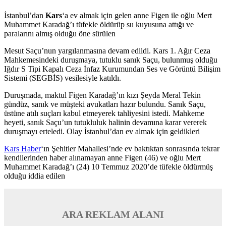
İstanbul’dan
Kars
‘a ev almak için gelen anne Figen ile oğlu Mert
Muhammet Karadağ’ı tüfekle öldürüp su kuyusuna attığı ve
paralarını almış olduğu öne sürülen
Mesut Saçu’nun yargılanmasına devam edildi. Kars 1. Ağır Ceza
Mahkemesindeki duruşmaya, tutuklu sanık Saçu, bulunmuş olduğu
Iğdır S Tipi Kapalı Ceza İnfaz Kurumundan Ses ve Görüntü Bilişim
Sistemi (SEGBİS) vesilesiyle katıldı.
Duruşmada, maktul Figen Karadağ’ın kızı Şeyda Meral Tekin
gündüz, sanık ve müşteki avukatları hazır bulundu. Sanık Saçu,
üstüne atılı suçları kabul etmeyerek tahliyesini istedi. Mahkeme
heyeti, sanık Saçu’un tutukluluk halinin devamına karar vererek
duruşmayı erteledi. Olay İstanbul’dan ev almak için geldikleri
Kars Haber
‘ın Şehitler Mahallesi’nde ev baktıktan sonrasında tekrar
kendilerinden haber alınamayan anne Figen (46) ve oğlu Mert
Muhammet Karadağ’ı (24) 10 Temmuz 2020’de tüfekle öldürmüş
olduğu iddia edilen
ARA REKLAM ALANI