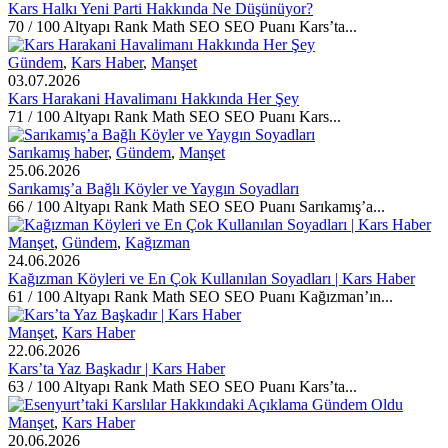
Kars Halkı Yeni Parti Hakkında Ne Düşünüyor?
70 / 100 Altyapı Rank Math SEO SEO Puanı Kars’ta...
Gündem
,
Kars Haber
,
Manşet
03.07.2026
Kars Harakani Havalimanı Hakkında Her Şey
71 / 100 Altyapı Rank Math SEO SEO Puanı Kars...
Sarıkamış haber
,
Gündem
,
Manşet
25.06.2026
Sarıkamış’a Bağlı Köyler ve Yaygın Soyadları
66 / 100 Altyapı Rank Math SEO SEO Puanı Sarıkamış’a...
Manşet
,
Gündem
,
Kağızman
24.06.2026
Kağızman Köyleri ve En Çok Kullanılan Soyadları | Kars Haber
61 / 100 Altyapı Rank Math SEO SEO Puanı Kağızman’ın...
Manşet
,
Kars Haber
22.06.2026
Kars’ta Yaz Başkadır | Kars Haber
63 / 100 Altyapı Rank Math SEO SEO Puanı Kars’ta...
Manşet
,
Kars Haber
20.06.2026