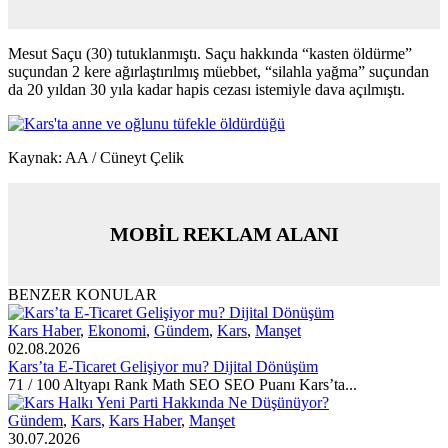
Mesut Saçu (30) tutuklanmıştı. Saçu hakkında “kasten öldürme”
suçundan 2 kere ağırlaştırılmış müebbet, “silahla yağma” suçundan
da 20 yıldan 30 yıla kadar hapis cezası istemiyle dava açılmıştı.
Kaynak: AA / Cüneyt Çelik
MOBİL REKLAM ALANI
BENZER KONULAR
Kars Haber
,
Ekonomi
,
Gündem
,
Kars
,
Manşet
02.08.2026
Kars’ta E-Ticaret Gelişiyor mu? Dijital Dönüşüm
71 / 100 Altyapı Rank Math SEO SEO Puanı Kars’ta...
Gündem
,
Kars
,
Kars Haber
,
Manşet
30.07.2026