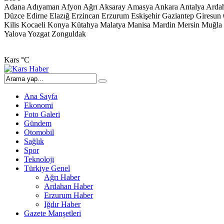
Adana
Adıyaman
Afyon
Ağrı
Aksaray
Amasya
Ankara
Antalya
Arda
Düzce
Edirne
Elazığ
Erzincan
Erzurum
Eskişehir
Gaziantep
Giresun
Kilis
Kocaeli
Konya
Kütahya
Malatya
Manisa
Mardin
Mersin
Muğla
Yalova
Yozgat
Zonguldak
Kars
°C
Ana Sayfa
Ekonomi
Foto Galeri
Gündem
Otomobil
Sağlık
Spor
Teknoloji
Türkiye Genel
Ağrı Haber
Ardahan Haber
Erzurum Haber
Iğdır Haber
Gazete Manşetleri