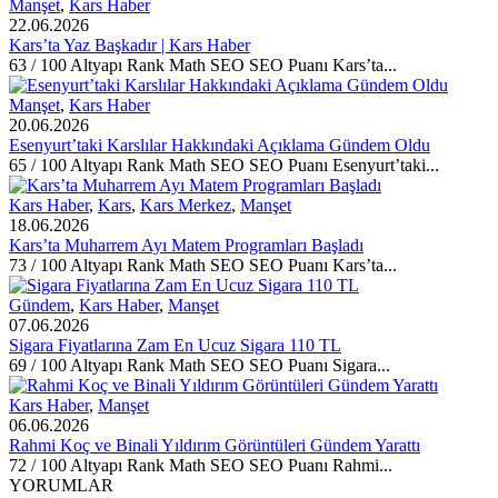
Manşet
,
Kars Haber
22.06.2026
Kars’ta Yaz Başkadır | Kars Haber
63 / 100 Altyapı Rank Math SEO SEO Puanı Kars’ta...
Manşet
,
Kars Haber
20.06.2026
Esenyurt’taki Karslılar Hakkındaki Açıklama Gündem Oldu
65 / 100 Altyapı Rank Math SEO SEO Puanı Esenyurt’taki...
Kars Haber
,
Kars
,
Kars Merkez
,
Manşet
18.06.2026
Kars’ta Muharrem Ayı Matem Programları Başladı
73 / 100 Altyapı Rank Math SEO SEO Puanı Kars’ta...
Gündem
,
Kars Haber
,
Manşet
07.06.2026
Sigara Fiyatlarına Zam En Ucuz Sigara 110 TL
69 / 100 Altyapı Rank Math SEO SEO Puanı Sigara...
Kars Haber
,
Manşet
06.06.2026
Rahmi Koç ve Binali Yıldırım Görüntüleri Gündem Yarattı
72 / 100 Altyapı Rank Math SEO SEO Puanı Rahmi...
YORUMLAR