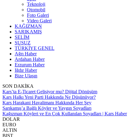
Teknoloji
Otomobil
Foto Galeri
Video Galeri
KAĞIZMAN
SARIKAMIŞ
SELİM
SUSUZ
TÜRKİYE GENEL
Ağrı Haber
Ardahan Haber
Erzurum Haber
Iğdır Haber
Bize Ulaşın
SON DAKİKA
Kars’ta E-Ticaret Gelişiyor mu? Dijital Dönüşüm
Kars Halkı Yeni Parti Hakkında Ne Düşünüyor?
Kars Harakani Havalimanı Hakkında Her Şey
Sarıkamış’a Bağlı Köyler ve Yaygın Soyadları
Kağızman Köyleri ve En Çok Kullanılan Soyadları | Kars Haber
DOLAR
EURO
ALTIN
BIST