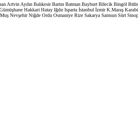
han
Artvin
Aydın
Balıkesir
Bartın
Batman
Bayburt
Bilecik
Bingöl
Bitli
Gümüşhane
Hakkari
Hatay
Iğdır
Isparta
İstanbul
İzmir
K.Maraş
Karab
Muş
Nevşehir
Niğde
Ordu
Osmaniye
Rize
Sakarya
Samsun
Siirt
Sino