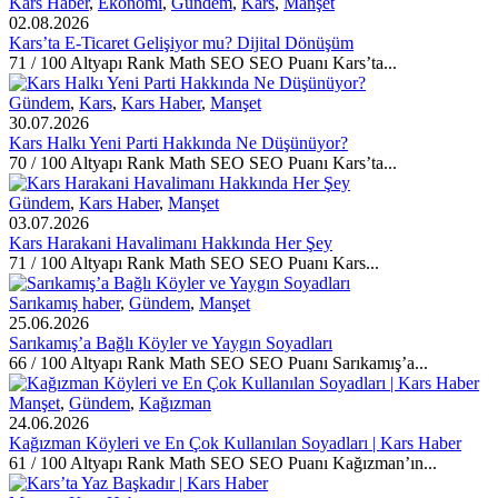
Kars Haber
,
Ekonomi
,
Gündem
,
Kars
,
Manşet
02.08.2026
Kars’ta E-Ticaret Gelişiyor mu? Dijital Dönüşüm
71 / 100 Altyapı Rank Math SEO SEO Puanı Kars’ta...
Gündem
,
Kars
,
Kars Haber
,
Manşet
30.07.2026
Kars Halkı Yeni Parti Hakkında Ne Düşünüyor?
70 / 100 Altyapı Rank Math SEO SEO Puanı Kars’ta...
Gündem
,
Kars Haber
,
Manşet
03.07.2026
Kars Harakani Havalimanı Hakkında Her Şey
71 / 100 Altyapı Rank Math SEO SEO Puanı Kars...
Sarıkamış haber
,
Gündem
,
Manşet
25.06.2026
Sarıkamış’a Bağlı Köyler ve Yaygın Soyadları
66 / 100 Altyapı Rank Math SEO SEO Puanı Sarıkamış’a...
Manşet
,
Gündem
,
Kağızman
24.06.2026
Kağızman Köyleri ve En Çok Kullanılan Soyadları | Kars Haber
61 / 100 Altyapı Rank Math SEO SEO Puanı Kağızman’ın...