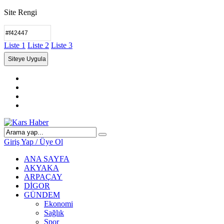
Site Rengi
Liste 1
Liste 2
Liste 3
Giriş Yap / Üye Ol
ANA SAYFA
AKYAKA
ARPAÇAY
DİGOR
GÜNDEM
Ekonomi
Sağlık
Spor