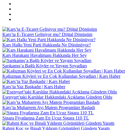
Kars’ta E-Ticaret Gelişiyor mu? Dijital Dönüşüm
Kars Halkı Yeni Parti Hakkında Ne Düşünüyor?
Kars Harakani Havalimanı Hakkında Her Şey
Sarıkamış’a Bağlı Köyler ve Yaygın Soyadları
Kağızman Köyleri ve En Çok Kullanılan Soyadları | Kars Haber
Kars’ta Yaz Başkadır | Kars Haber
Esenyurt’taki Karslılar Hakkındaki Açıklama Gündem Oldu
Kars’ta Muharrem Ayı Matem Programları Başladı
Sigara Fiyatlarına Zam En Ucuz Sigara 110 TL
Rahmi Koç ve Binali Yıldırım Görüntüleri Gündem Yarattı