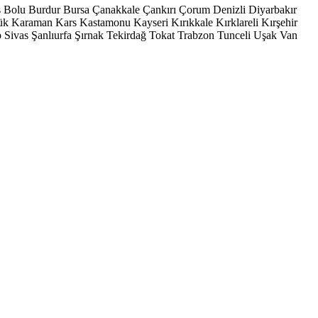
s
Bolu
Burdur
Bursa
Çanakkale
Çankırı
Çorum
Denizli
Diyarbakır
ük
Karaman
Kars
Kastamonu
Kayseri
Kırıkkale
Kırklareli
Kırşehir
p
Sivas
Şanlıurfa
Şırnak
Tekirdağ
Tokat
Trabzon
Tunceli
Uşak
Van