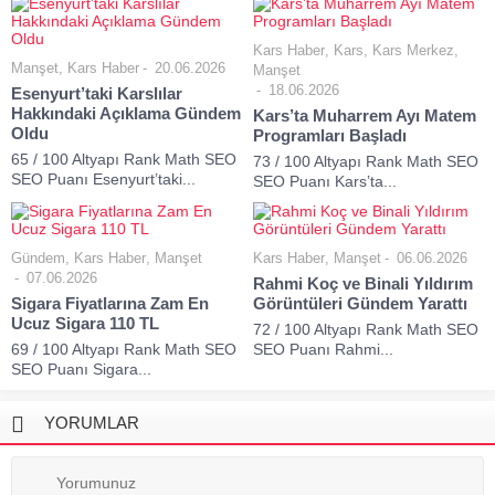
Kars Haber
,
Kars
,
Kars Merkez
,
Manşet
,
Kars Haber
20.06.2026
Manşet
18.06.2026
Esenyurt’taki Karslılar
Hakkındaki Açıklama Gündem
Kars’ta Muharrem Ayı Matem
Oldu
Programları Başladı
65 / 100 Altyapı Rank Math SEO
73 / 100 Altyapı Rank Math SEO
SEO Puanı Esenyurt’taki...
SEO Puanı Kars’ta...
Gündem
,
Kars Haber
,
Manşet
Kars Haber
,
Manşet
06.06.2026
07.06.2026
Rahmi Koç ve Binali Yıldırım
Sigara Fiyatlarına Zam En
Görüntüleri Gündem Yarattı
Ucuz Sigara 110 TL
72 / 100 Altyapı Rank Math SEO
69 / 100 Altyapı Rank Math SEO
SEO Puanı Rahmi...
SEO Puanı Sigara...
YORUMLAR