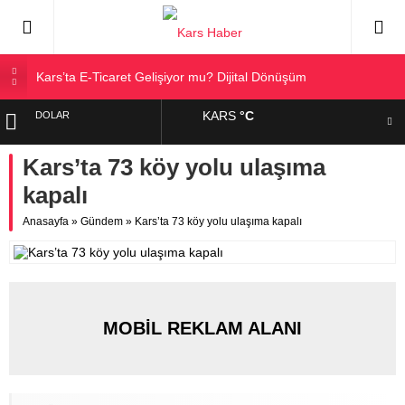
Kars’ta E-Ticaret Gelişiyor mu? Dijital Dönüşüm
Kars Halkı Yeni Parti Hakkında Ne Düşünüyor?
KARS
°C
DOLAR
Kars Harakani Havalimanı Hakkında Her Şey
Sarıkamış’a Bağlı Köyler ve Yaygın Soyadları
Kars’ta 73 köy yolu ulaşıma
EURO
Kağızman Köyleri ve En Çok Kullanılan Soyadları | Kars
kapalı
Haber
ALTIN
Anasayfa
»
Gündem
»
Kars’ta 73 köy yolu ulaşıma kapalı
BIST
MOBİL REKLAM ALANI