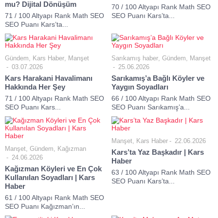
mu? Dijital Dönüşüm
70 / 100 Altyapı Rank Math SEO
71 / 100 Altyapı Rank Math SEO
SEO Puanı Kars’ta...
SEO Puanı Kars’ta...
Gündem
,
Kars Haber
,
Manşet
Sarıkamış haber
,
Gündem
,
Manşet
03.07.2026
25.06.2026
Kars Harakani Havalimanı
Sarıkamış’a Bağlı Köyler ve
Hakkında Her Şey
Yaygın Soyadları
71 / 100 Altyapı Rank Math SEO
66 / 100 Altyapı Rank Math SEO
SEO Puanı Kars...
SEO Puanı Sarıkamış’a...
Manşet
,
Kars Haber
22.06.2026
Manşet
,
Gündem
,
Kağızman
Kars’ta Yaz Başkadır | Kars
24.06.2026
Haber
Kağızman Köyleri ve En Çok
63 / 100 Altyapı Rank Math SEO
Kullanılan Soyadları | Kars
SEO Puanı Kars’ta...
Haber
61 / 100 Altyapı Rank Math SEO
SEO Puanı Kağızman’ın...