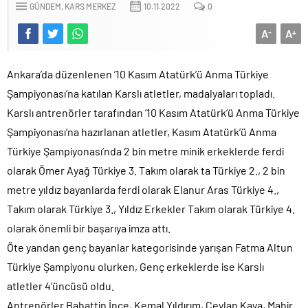
GÜNDEM
KARS MERKEZ
10.11.2022
0
A
A
-
+
Ankara’da düzenlenen ’10 Kasım Atatürk’ü Anma Türkiye
Şampiyonası’na katılan Karslı atletler, madalyaları topladı.
Karslı antrenörler tarafından ’10 Kasım Atatürk’ü Anma Türkiye
Şampiyonası’na hazırlanan atletler, Kasım Atatürk’ü Anma
Türkiye Şampiyonası’nda 2 bin metre minik erkeklerde ferdi
olarak Ömer Ayağ Türkiye 3. Takım olarak ta Türkiye 2., 2 bin
metre yıldız bayanlarda ferdi olarak Elanur Aras Türkiye 4.,
Takım olarak Türkiye 3., Yıldız Erkekler Takım olarak Türkiye 4.
olarak önemli bir başarıya imza attı.
Öte yandan genç bayanlar kategorisinde yarışan Fatma Altun
Türkiye Şampiyonu olurken, Genç erkeklerde ise Karslı
atletler 4’üncüsü oldu.
Antrenörler Bahattin İnce, Kemal Yıldırım, Ceylan Kaya, Mahir