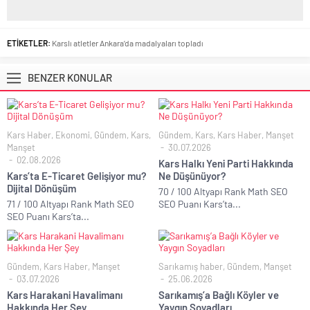
ETİKETLER:
Karslı atletler Ankara’da madalyaları topladı
BENZER KONULAR
Kars Haber
,
Ekonomi
,
Gündem
,
Kars
,
Gündem
,
Kars
,
Kars Haber
,
Manşet
Manşet
30.07.2026
02.08.2026
Kars Halkı Yeni Parti Hakkında
Kars’ta E-Ticaret Gelişiyor mu?
Ne Düşünüyor?
Dijital Dönüşüm
70 / 100 Altyapı Rank Math SEO
71 / 100 Altyapı Rank Math SEO
SEO Puanı Kars’ta...
SEO Puanı Kars’ta...
Gündem
,
Kars Haber
,
Manşet
Sarıkamış haber
,
Gündem
,
Manşet
03.07.2026
25.06.2026
Kars Harakani Havalimanı
Sarıkamış’a Bağlı Köyler ve
Hakkında Her Şey
Yaygın Soyadları