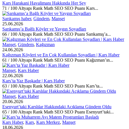
Kars Harakani Havalimanı Hakkında Her Şey
71 / 100 Altyapı Rank Math SEO SEO Puanı Kars...
Sarıkamış haber
,
Gündem
,
Manşet
25.06.2026
Sarıkamış’a Bağlı Köyler ve Yaygın Soyadları
66 / 100 Altyapı Rank Math SEO SEO Puanı Sarıkamış’a...
Manşet
,
Gündem
,
Kağızman
24.06.2026
Kağızman Köyleri ve En Çok Kullanılan Soyadları | Kars Haber
61 / 100 Altyapı Rank Math SEO SEO Puanı Kağızman’ın...
Manşet
,
Kars Haber
22.06.2026
Kars’ta Yaz Başkadır | Kars Haber
63 / 100 Altyapı Rank Math SEO SEO Puanı Kars’ta...
Manşet
,
Kars Haber
20.06.2026
Esenyurt’taki Karslılar Hakkındaki Açıklama Gündem Oldu
65 / 100 Altyapı Rank Math SEO SEO Puanı Esenyurt’taki...
Kars Haber
,
Kars
,
Kars Merkez
,
Manşet
18.06.2026