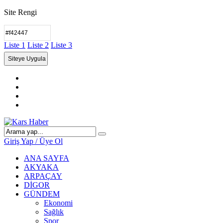
Site Rengi
Liste 1
Liste 2
Liste 3
Giriş Yap / Üye Ol
ANA SAYFA
AKYAKA
ARPAÇAY
DİGOR
GÜNDEM
Ekonomi
Sağlık
Spor