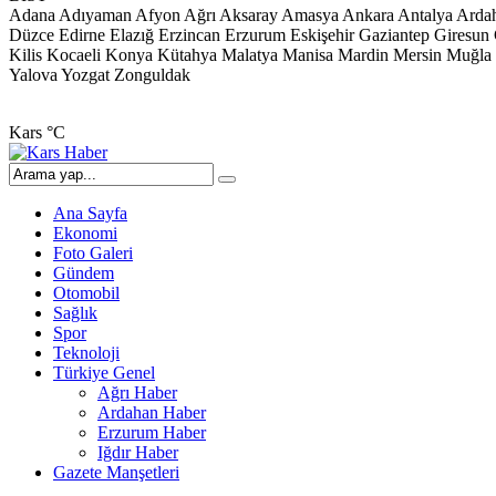
Adana
Adıyaman
Afyon
Ağrı
Aksaray
Amasya
Ankara
Antalya
Arda
Düzce
Edirne
Elazığ
Erzincan
Erzurum
Eskişehir
Gaziantep
Giresun
Kilis
Kocaeli
Konya
Kütahya
Malatya
Manisa
Mardin
Mersin
Muğla
Yalova
Yozgat
Zonguldak
Kars
°C
Ana Sayfa
Ekonomi
Foto Galeri
Gündem
Otomobil
Sağlık
Spor
Teknoloji
Türkiye Genel
Ağrı Haber
Ardahan Haber
Erzurum Haber
Iğdır Haber
Gazete Manşetleri