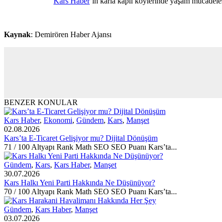
Kars Haber
‘ın karla kaplı köylerinde yaşam mücadele
Kaynak
: Demirören Haber Ajansı
BENZER KONULAR
Kars Haber
,
Ekonomi
,
Gündem
,
Kars
,
Manşet
02.08.2026
Kars’ta E-Ticaret Gelişiyor mu? Dijital Dönüşüm
71 / 100 Altyapı Rank Math SEO SEO Puanı Kars’ta...
Gündem
,
Kars
,
Kars Haber
,
Manşet
30.07.2026
Kars Halkı Yeni Parti Hakkında Ne Düşünüyor?
70 / 100 Altyapı Rank Math SEO SEO Puanı Kars’ta...
Gündem
,
Kars Haber
,
Manşet
03.07.2026