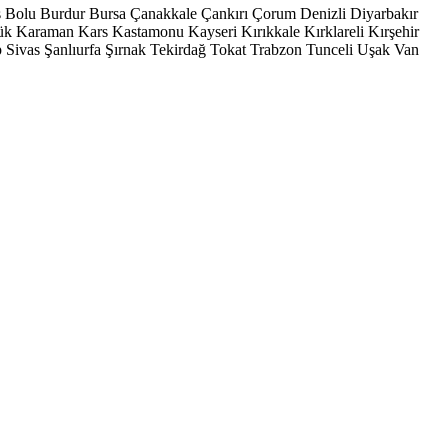
s
Bolu
Burdur
Bursa
Çanakkale
Çankırı
Çorum
Denizli
Diyarbakır
ük
Karaman
Kars
Kastamonu
Kayseri
Kırıkkale
Kırklareli
Kırşehir
p
Sivas
Şanlıurfa
Şırnak
Tekirdağ
Tokat
Trabzon
Tunceli
Uşak
Van