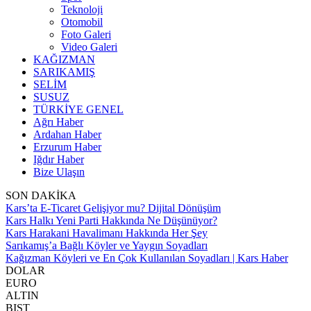
Teknoloji
Otomobil
Foto Galeri
Video Galeri
KAĞIZMAN
SARIKAMIŞ
SELİM
SUSUZ
TÜRKİYE GENEL
Ağrı Haber
Ardahan Haber
Erzurum Haber
Iğdır Haber
Bize Ulaşın
SON DAKİKA
Kars’ta E-Ticaret Gelişiyor mu? Dijital Dönüşüm
Kars Halkı Yeni Parti Hakkında Ne Düşünüyor?
Kars Harakani Havalimanı Hakkında Her Şey
Sarıkamış’a Bağlı Köyler ve Yaygın Soyadları
Kağızman Köyleri ve En Çok Kullanılan Soyadları | Kars Haber
DOLAR
EURO
ALTIN
BIST