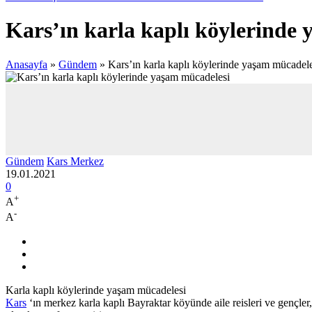
Kars’ın karla kaplı köylerinde
Anasayfa
»
Gündem
»
Kars’ın karla kaplı köylerinde yaşam mücadele
Gündem
Kars Merkez
19.01.2021
0
+
A
-
A
Karla kaplı köylerinde yaşam mücadelesi
Kars
‘ın merkez karla kaplı Bayraktar köyünde aile reisleri ve gençle