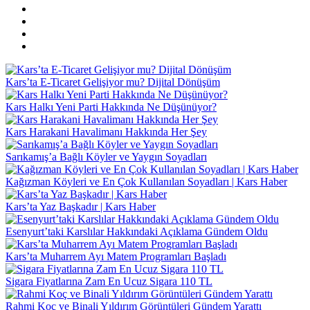
Kars’ta E-Ticaret Gelişiyor mu? Dijital Dönüşüm
Kars Halkı Yeni Parti Hakkında Ne Düşünüyor?
Kars Harakani Havalimanı Hakkında Her Şey
Sarıkamış’a Bağlı Köyler ve Yaygın Soyadları
Kağızman Köyleri ve En Çok Kullanılan Soyadları | Kars Haber
Kars’ta Yaz Başkadır | Kars Haber
Esenyurt’taki Karslılar Hakkındaki Açıklama Gündem Oldu
Kars’ta Muharrem Ayı Matem Programları Başladı
Sigara Fiyatlarına Zam En Ucuz Sigara 110 TL
Rahmi Koç ve Binali Yıldırım Görüntüleri Gündem Yarattı