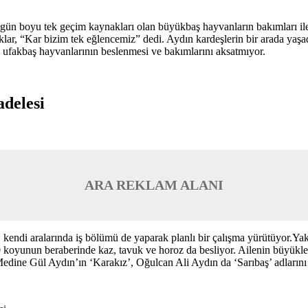
, gün boyu tek geçim kaynakları olan büyükbaş hayvanların bakımları il
lar, “Kar bizim tek eğlencemiz” dedi. Aydın kardeşlerin bir arada yaşad
fakbaş hayvanlarının beslenmesi ve bakımlarını aksatmıyor.
adelesi
ARA REKLAM ALANI
, kendi aralarında iş bölümü de yaparak planlı bir çalışma yürütüyor.Y
0 koyunun beraberinde kaz, tavuk ve horoz da besliyor. Ailenin büyükler
dine Gül Aydın’ın ‘Karakız’, Oğulcan Ali Aydın da ‘Sarıbaş’ adlarını 