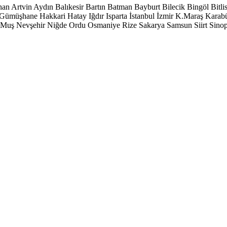
han
Artvin
Aydın
Balıkesir
Bartın
Batman
Bayburt
Bilecik
Bingöl
Bitli
Gümüşhane
Hakkari
Hatay
Iğdır
Isparta
İstanbul
İzmir
K.Maraş
Karab
Muş
Nevşehir
Niğde
Ordu
Osmaniye
Rize
Sakarya
Samsun
Siirt
Sino