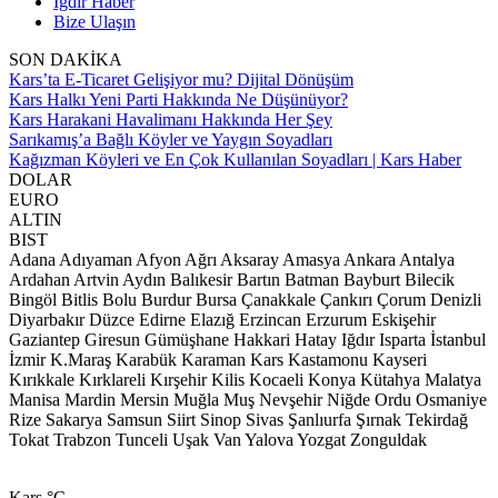
Iğdır Haber
Bize Ulaşın
SON DAKİKA
Kars’ta E-Ticaret Gelişiyor mu? Dijital Dönüşüm
Kars Halkı Yeni Parti Hakkında Ne Düşünüyor?
Kars Harakani Havalimanı Hakkında Her Şey
Sarıkamış’a Bağlı Köyler ve Yaygın Soyadları
Kağızman Köyleri ve En Çok Kullanılan Soyadları | Kars Haber
DOLAR
EURO
ALTIN
BIST
Adana
Adıyaman
Afyon
Ağrı
Aksaray
Amasya
Ankara
Antalya
Ardahan
Artvin
Aydın
Balıkesir
Bartın
Batman
Bayburt
Bilecik
Bingöl
Bitlis
Bolu
Burdur
Bursa
Çanakkale
Çankırı
Çorum
Denizli
Diyarbakır
Düzce
Edirne
Elazığ
Erzincan
Erzurum
Eskişehir
Gaziantep
Giresun
Gümüşhane
Hakkari
Hatay
Iğdır
Isparta
İstanbul
İzmir
K.Maraş
Karabük
Karaman
Kars
Kastamonu
Kayseri
Kırıkkale
Kırklareli
Kırşehir
Kilis
Kocaeli
Konya
Kütahya
Malatya
Manisa
Mardin
Mersin
Muğla
Muş
Nevşehir
Niğde
Ordu
Osmaniye
Rize
Sakarya
Samsun
Siirt
Sinop
Sivas
Şanlıurfa
Şırnak
Tekirdağ
Tokat
Trabzon
Tunceli
Uşak
Van
Yalova
Yozgat
Zonguldak
Kars
°C