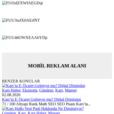
MOBİL REKLAM ALANI
BENZER KONULAR
Kars Haber
,
Ekonomi
,
Gündem
,
Kars
,
Manşet
02.08.2026
Kars’ta E-Ticaret Gelişiyor mu? Dijital Dönüşüm
71 / 100 Altyapı Rank Math SEO SEO Puanı Kars’ta...
Gündem
,
Kars
,
Kars Haber
,
Manşet