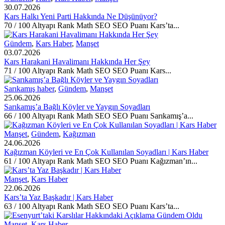
30.07.2026
Kars Halkı Yeni Parti Hakkında Ne Düşünüyor?
70 / 100 Altyapı Rank Math SEO SEO Puanı Kars’ta...
Gündem
,
Kars Haber
,
Manşet
03.07.2026
Kars Harakani Havalimanı Hakkında Her Şey
71 / 100 Altyapı Rank Math SEO SEO Puanı Kars...
Sarıkamış haber
,
Gündem
,
Manşet
25.06.2026
Sarıkamış’a Bağlı Köyler ve Yaygın Soyadları
66 / 100 Altyapı Rank Math SEO SEO Puanı Sarıkamış’a...
Manşet
,
Gündem
,
Kağızman
24.06.2026
Kağızman Köyleri ve En Çok Kullanılan Soyadları | Kars Haber
61 / 100 Altyapı Rank Math SEO SEO Puanı Kağızman’ın...
Manşet
,
Kars Haber
22.06.2026
Kars’ta Yaz Başkadır | Kars Haber
63 / 100 Altyapı Rank Math SEO SEO Puanı Kars’ta...
Manşet
,
Kars Haber