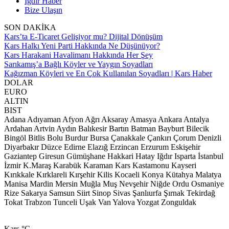
Iğdır Haber
Bize Ulaşın
SON DAKİKA
Kars’ta E-Ticaret Gelişiyor mu? Dijital Dönüşüm
Kars Halkı Yeni Parti Hakkında Ne Düşünüyor?
Kars Harakani Havalimanı Hakkında Her Şey
Sarıkamış’a Bağlı Köyler ve Yaygın Soyadları
Kağızman Köyleri ve En Çok Kullanılan Soyadları | Kars Haber
DOLAR
EURO
ALTIN
BIST
Adana
Adıyaman
Afyon
Ağrı
Aksaray
Amasya
Ankara
Antalya
Ardahan
Artvin
Aydın
Balıkesir
Bartın
Batman
Bayburt
Bilecik
Bingöl
Bitlis
Bolu
Burdur
Bursa
Çanakkale
Çankırı
Çorum
Denizli
Diyarbakır
Düzce
Edirne
Elazığ
Erzincan
Erzurum
Eskişehir
Gaziantep
Giresun
Gümüşhane
Hakkari
Hatay
Iğdır
Isparta
İstanbul
İzmir
K.Maraş
Karabük
Karaman
Kars
Kastamonu
Kayseri
Kırıkkale
Kırklareli
Kırşehir
Kilis
Kocaeli
Konya
Kütahya
Malatya
Manisa
Mardin
Mersin
Muğla
Muş
Nevşehir
Niğde
Ordu
Osmaniye
Rize
Sakarya
Samsun
Siirt
Sinop
Sivas
Şanlıurfa
Şırnak
Tekirdağ
Tokat
Trabzon
Tunceli
Uşak
Van
Yalova
Yozgat
Zonguldak
Kars
°C