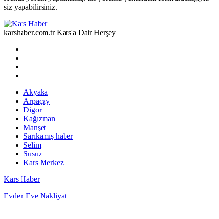
siz yapabilirsiniz.
karshaber.com.tr Kars'a Dair Herşey
Akyaka
Arpaçay
Digor
Kağızman
Manşet
Sarıkamış haber
Selim
Susuz
Kars Merkez
Kars Haber
Evden Eve Nakliyat