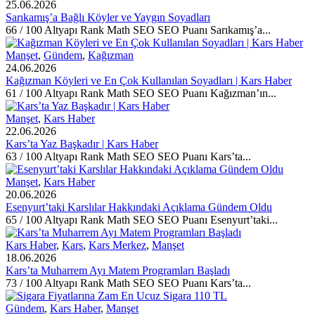
25.06.2026
Sarıkamış’a Bağlı Köyler ve Yaygın Soyadları
66 / 100 Altyapı Rank Math SEO SEO Puanı Sarıkamış’a...
Manşet
,
Gündem
,
Kağızman
24.06.2026
Kağızman Köyleri ve En Çok Kullanılan Soyadları | Kars Haber
61 / 100 Altyapı Rank Math SEO SEO Puanı Kağızman’ın...
Manşet
,
Kars Haber
22.06.2026
Kars’ta Yaz Başkadır | Kars Haber
63 / 100 Altyapı Rank Math SEO SEO Puanı Kars’ta...
Manşet
,
Kars Haber
20.06.2026
Esenyurt’taki Karslılar Hakkındaki Açıklama Gündem Oldu
65 / 100 Altyapı Rank Math SEO SEO Puanı Esenyurt’taki...
Kars Haber
,
Kars
,
Kars Merkez
,
Manşet
18.06.2026
Kars’ta Muharrem Ayı Matem Programları Başladı
73 / 100 Altyapı Rank Math SEO SEO Puanı Kars’ta...
Gündem
,
Kars Haber
,
Manşet