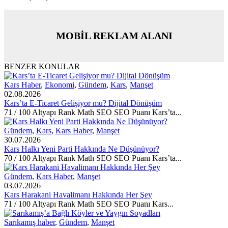
MOBİL REKLAM ALANI
BENZER KONULAR
Kars Haber
,
Ekonomi
,
Gündem
,
Kars
,
Manşet
02.08.2026
Kars’ta E-Ticaret Gelişiyor mu? Dijital Dönüşüm
71 / 100 Altyapı Rank Math SEO SEO Puanı Kars’ta...
Gündem
,
Kars
,
Kars Haber
,
Manşet
30.07.2026
Kars Halkı Yeni Parti Hakkında Ne Düşünüyor?
70 / 100 Altyapı Rank Math SEO SEO Puanı Kars’ta...
Gündem
,
Kars Haber
,
Manşet
03.07.2026
Kars Harakani Havalimanı Hakkında Her Şey
71 / 100 Altyapı Rank Math SEO SEO Puanı Kars...
Sarıkamış haber
,
Gündem
,
Manşet