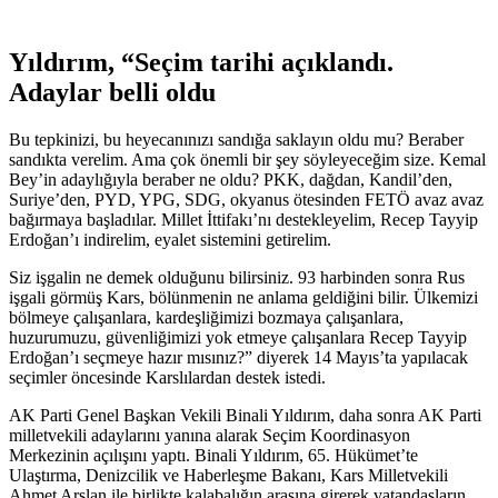
Yıldırım, “Seçim tarihi açıklandı.
Adaylar belli oldu
Bu tepkinizi, bu heyecanınızı sandığa saklayın oldu mu? Beraber
sandıkta verelim. Ama çok önemli bir şey söyleyeceğim size. Kemal
Bey’in adaylığıyla beraber ne oldu? PKK, dağdan, Kandil’den,
Suriye’den, PYD, YPG, SDG, okyanus ötesinden FETÖ avaz avaz
bağırmaya başladılar. Millet İttifakı’nı destekleyelim, Recep Tayyip
Erdoğan’ı indirelim, eyalet sistemini getirelim.
Siz işgalin ne demek olduğunu bilirsiniz. 93 harbinden sonra Rus
işgali görmüş Kars, bölünmenin ne anlama geldiğini bilir. Ülkemizi
bölmeye çalışanlara, kardeşliğimizi bozmaya çalışanlara,
huzurumuzu, güvenliğimizi yok etmeye çalışanlara Recep Tayyip
Erdoğan’ı seçmeye hazır mısınız?” diyerek 14 Mayıs’ta yapılacak
seçimler öncesinde Karslılardan destek istedi.
AK Parti Genel Başkan Vekili Binali Yıldırım, daha sonra AK Parti
milletvekili adaylarını yanına alarak Seçim Koordinasyon
Merkezinin açılışını yaptı. Binali Yıldırım, 65. Hükümet’te
Ulaştırma, Denizcilik ve Haberleşme Bakanı, Kars Milletvekili
Ahmet Arslan ile birlikte kalabalığın arasına girerek vatandaşların