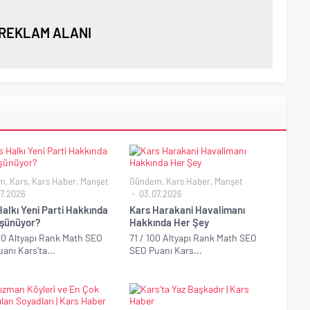
REKLAM ALANI
m
,
Kars
,
Kars Haber
,
Manşet
Gündem
,
Kars Haber
,
Manşet
7.2026
03.07.2026
alkı Yeni Parti Hakkında
Kars Harakani Havalimanı
şünüyor?
Hakkında Her Şey
00 Altyapı Rank Math SEO
71 / 100 Altyapı Rank Math SEO
anı Kars’ta...
SEO Puanı Kars...