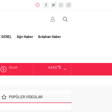
E GENEL
Ağrı Haber
Ardahan Haber
KARS
°C
DOLAR
EURO
ALTIN
POPÜLER VİDEOLAR
BIST