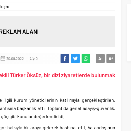
REKLAM ALANI
A
A
-
+
30.09.2022
0
kili Türker Öksüz, bir dizi ziyaretlerde bulunmak
ilgili kurum yöneticilerinin katılımıyla gerçekleştirilen,
ntısına başkanlık etti. Toplantıda genel asayiş-güvenlik,
 göç gibi konular değerlendirildi.
or halkıyla bir araya gelerek hasbıhal etti. Vatandaşların