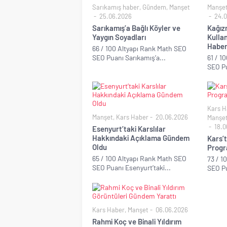
Sarıkamış haber
,
Gündem
,
Manşet
Manşe
25.06.2026
24.0
Sarıkamış’a Bağlı Köyler ve
Kağız
Yaygın Soyadları
Kullan
Habe
66 / 100 Altyapı Rank Math SEO
SEO Puanı Sarıkamış’a...
61 / 1
SEO Pu
Kars H
Manşet
,
Kars Haber
20.06.2026
Manşe
18.0
Esenyurt’taki Karslılar
Hakkındaki Açıklama Gündem
Kars’
Oldu
Progr
65 / 100 Altyapı Rank Math SEO
73 / 1
SEO Puanı Esenyurt’taki...
SEO Pu
Kars Haber
,
Manşet
06.06.2026
Rahmi Koç ve Binali Yıldırım