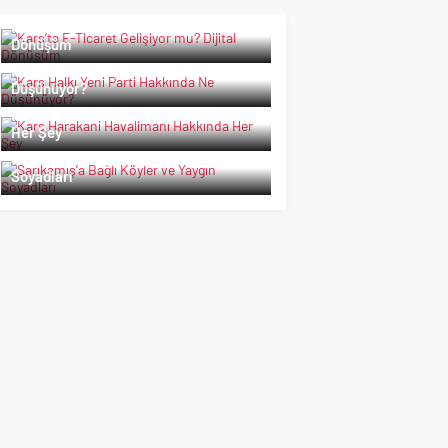
Kars’ta E-Ticaret Gelişiyor mu? Dijital
Dönüşüm
Kars Halkı Yeni Parti Hakkında Ne
Düşünüyor?
Kars Harakani Havalimanı Hakkında
Her Şey
Sarıkamış’a Bağlı Köyler ve Yaygın
Soyadları