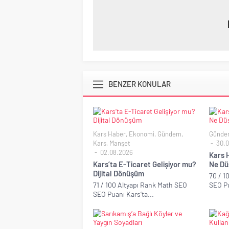
BENZER KONULAR
Kars Haber
,
Ekonomi
,
Gündem
,
Günde
Kars
,
Manşet
30.0
02.08.2026
Kars H
Kars’ta E-Ticaret Gelişiyor mu?
Ne Dü
Dijital Dönüşüm
70 / 1
71 / 100 Altyapı Rank Math SEO
SEO Pu
SEO Puanı Kars’ta...