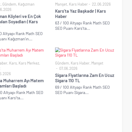
t
,
Gündem
,
Kağızman
Manşet
,
Kars Haber
22.06.2026
6.2026
Kars’ta Yaz Başkadır | Kars
man Köyleri ve En Çok
Haber
ılan Soyadları | Kars
63 / 100 Altyapı Rank Math SEO
r
SEO Puanı Kars’ta...
00 Altyapı Rank Math SEO
anı Kağızman’ın...
aber
,
Kars
,
Kars Merkez
,
Gündem
,
Kars Haber
,
Manşet
t
07.06.2026
6.2026
Sigara Fiyatlarına Zam En Ucuz
ta Muharrem Ayı Matem
Sigara 110 TL
amları Başladı
69 / 100 Altyapı Rank Math SEO
00 Altyapı Rank Math SEO
SEO Puanı Sigara...
anı Kars’ta...