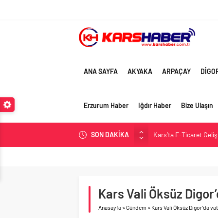
ANA SAYFA
AKYAKA
ARPAÇAY
DİGO
Erzurum Haber
Iğdır Haber
Bize Ulaşın
SON DAKİKA
Kars’ta E-Ticaret Geli
Kars Halkı Yeni Parti
Kars Harakani Havali
Sarıkamış’a Bağlı Köyl
Kars Vali Öksüz Digor
Kağızman Köyleri ve En
Anasayfa
»
Gündem
»
Kars Vali Öksüz Digor’da va