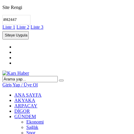
Site Rengi
Liste 1
Liste 2
Liste 3
Giriş Yap / Üye Ol
ANA SAYFA
AKYAKA
ARPAÇAY
DİGOR
GÜNDEM
Ekonomi
Sağlık
Spor