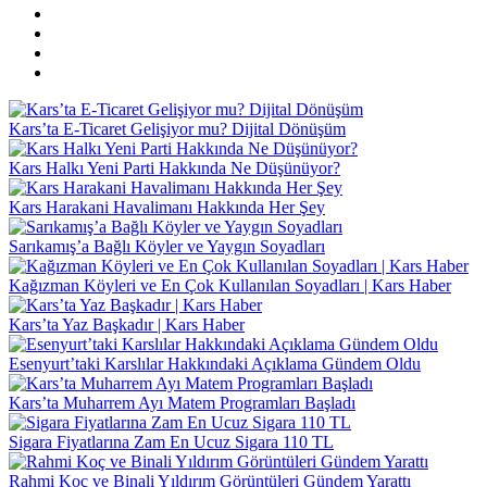
Kars’ta E-Ticaret Gelişiyor mu? Dijital Dönüşüm
Kars Halkı Yeni Parti Hakkında Ne Düşünüyor?
Kars Harakani Havalimanı Hakkında Her Şey
Sarıkamış’a Bağlı Köyler ve Yaygın Soyadları
Kağızman Köyleri ve En Çok Kullanılan Soyadları | Kars Haber
Kars’ta Yaz Başkadır | Kars Haber
Esenyurt’taki Karslılar Hakkındaki Açıklama Gündem Oldu
Kars’ta Muharrem Ayı Matem Programları Başladı
Sigara Fiyatlarına Zam En Ucuz Sigara 110 TL
Rahmi Koç ve Binali Yıldırım Görüntüleri Gündem Yarattı