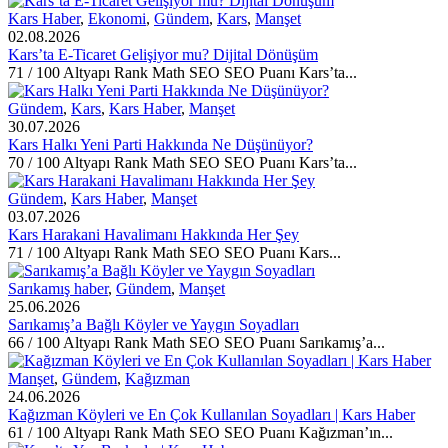
Kars Haber
,
Ekonomi
,
Gündem
,
Kars
,
Manşet
02.08.2026
Kars’ta E-Ticaret Gelişiyor mu? Dijital Dönüşüm
71 / 100 Altyapı Rank Math SEO SEO Puanı Kars’ta...
Gündem
,
Kars
,
Kars Haber
,
Manşet
30.07.2026
Kars Halkı Yeni Parti Hakkında Ne Düşünüyor?
70 / 100 Altyapı Rank Math SEO SEO Puanı Kars’ta...
Gündem
,
Kars Haber
,
Manşet
03.07.2026
Kars Harakani Havalimanı Hakkında Her Şey
71 / 100 Altyapı Rank Math SEO SEO Puanı Kars...
Sarıkamış haber
,
Gündem
,
Manşet
25.06.2026
Sarıkamış’a Bağlı Köyler ve Yaygın Soyadları
66 / 100 Altyapı Rank Math SEO SEO Puanı Sarıkamış’a...
Manşet
,
Gündem
,
Kağızman
24.06.2026
Kağızman Köyleri ve En Çok Kullanılan Soyadları | Kars Haber
61 / 100 Altyapı Rank Math SEO SEO Puanı Kağızman’ın...