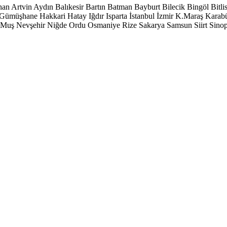
han
Artvin
Aydın
Balıkesir
Bartın
Batman
Bayburt
Bilecik
Bingöl
Bitli
Gümüşhane
Hakkari
Hatay
Iğdır
Isparta
İstanbul
İzmir
K.Maraş
Karab
Muş
Nevşehir
Niğde
Ordu
Osmaniye
Rize
Sakarya
Samsun
Siirt
Sino