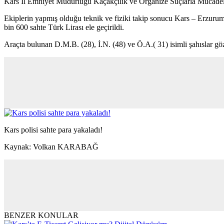
Kars İl Emniyet Müdürlüğü Kaçakçılık ve Organize Suçlarla Mücadele 
Ekiplerin yapmış olduğu teknik ve fiziki takip sonucu Kars – Erzurum
bin 600 sahte Türk Lirası ele geçirildi.
Araçta bulunan D.M.B. (28), İ.N. (48) ve Ö.A.( 31) isimli şahıslar göza
Kars polisi sahte para yakaladı!
Kaynak: Volkan KARABAĞ
BENZER KONULAR