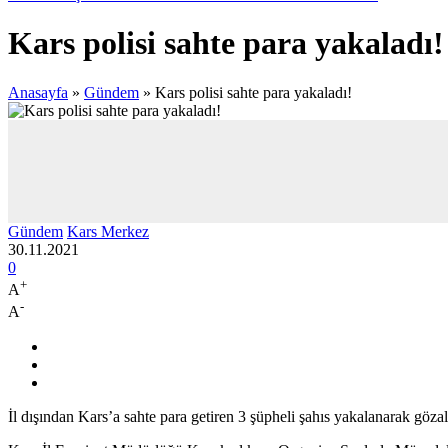
Kars polisi sahte para yakaladı!
Anasayfa
»
Gündem
»
Kars polisi sahte para yakaladı!
Gündem
Kars Merkez
30.11.2021
0
+
A
-
A
İl dışından Kars’a sahte para getiren 3 şüpheli şahıs yakalanarak gözalt