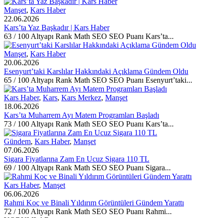
Manşet
,
Kars Haber
22.06.2026
Kars’ta Yaz Başkadır | Kars Haber
63 / 100 Altyapı Rank Math SEO SEO Puanı Kars’ta...
Manşet
,
Kars Haber
20.06.2026
Esenyurt’taki Karslılar Hakkındaki Açıklama Gündem Oldu
65 / 100 Altyapı Rank Math SEO SEO Puanı Esenyurt’taki...
Kars Haber
,
Kars
,
Kars Merkez
,
Manşet
18.06.2026
Kars’ta Muharrem Ayı Matem Programları Başladı
73 / 100 Altyapı Rank Math SEO SEO Puanı Kars’ta...
Gündem
,
Kars Haber
,
Manşet
07.06.2026
Sigara Fiyatlarına Zam En Ucuz Sigara 110 TL
69 / 100 Altyapı Rank Math SEO SEO Puanı Sigara...
Kars Haber
,
Manşet
06.06.2026
Rahmi Koç ve Binali Yıldırım Görüntüleri Gündem Yarattı
72 / 100 Altyapı Rank Math SEO SEO Puanı Rahmi...