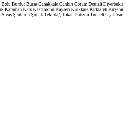
s
Bolu
Burdur
Bursa
Çanakkale
Çankırı
Çorum
Denizli
Diyarbakır
ük
Karaman
Kars
Kastamonu
Kayseri
Kırıkkale
Kırklareli
Kırşehir
p
Sivas
Şanlıurfa
Şırnak
Tekirdağ
Tokat
Trabzon
Tunceli
Uşak
Van