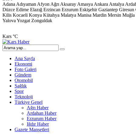
Adana
Adıyaman
Afyon
Ağrı
Aksaray
Amasya
Ankara
Antalya
Arda
Düzce
Edirne
Elazığ
Erzincan
Erzurum
Eskişehir
Gaziantep
Giresun
Kilis
Kocaeli
Konya
Kütahya
Malatya
Manisa
Mardin
Mersin
Muğla
Yalova
Yozgat
Zonguldak
Kars
°C
Ana Sayfa
Ekonomi
Foto Galeri
Gündem
Otomobil
Sağlık
Spor
Teknoloji
Türkiye Genel
Ağrı Haber
Ardahan Haber
Erzurum Haber
Iğdır Haber
Gazete Manşetleri