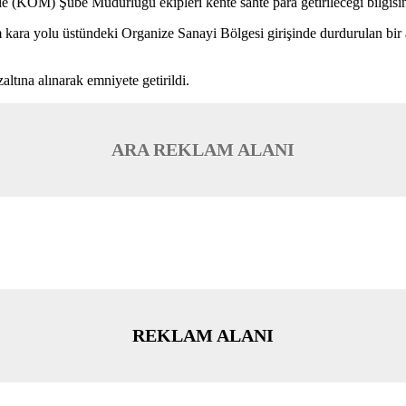
(KOM) Şube Müdürlüğü ekipleri kente sahte para getirileceği bilgisini
 kara yolu üstündeki Organize Sanayi Bölgesi girişinde durdurulan bir 
ltına alınarak emniyete getirildi.
ARA REKLAM ALANI
REKLAM ALANI