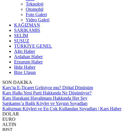
Teknoloji
Otomobil
Foto Galeri
Video Galeri
KAĞIZMAN
SARIKAMIŞ
SELİM
SUSUZ
TÜRKİYE GENEL
Ağrı Haber
Ardahan Haber
Erzurum Haber
Iğdır Haber
Bize Ulaşın
SON DAKİKA
Kars’ta E-Ticaret Gelişiyor mu? Dijital Dönüşüm
Kars Halkı Yeni Parti Hakkında Ne Düşünüyor?
Kars Harakani Havalimanı Hakkında Her Şey
Sarıkamış’a Bağlı Köyler ve Yaygın Soyadları
Kağızman Köyleri ve En Çok Kullanılan Soyadları | Kars Haber
DOLAR
EURO
ALTIN
BIST