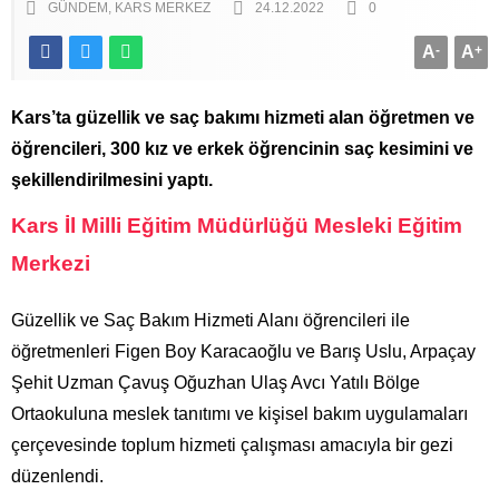
GÜNDEM
KARS MERKEZ
24.12.2022
0
A
-
A
+
Kars’ta güzellik ve saç bakımı hizmeti alan öğretmen ve
öğrencileri, 300 kız ve erkek öğrencinin saç kesimini ve
şekillendirilmesini yaptı.
Kars İl Milli Eğitim Müdürlüğü Mesleki Eğitim
Merkezi
Güzellik ve Saç Bakım Hizmeti Alanı öğrencileri ile
öğretmenleri Figen Boy Karacaoğlu ve Barış Uslu, Arpaçay
Şehit Uzman Çavuş Oğuzhan Ulaş Avcı Yatılı Bölge
Ortaokuluna meslek tanıtımı ve kişisel bakım uygulamaları
çerçevesinde toplum hizmeti çalışması amacıyla bir gezi
düzenlendi.