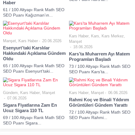
Haber
61 / 100 Altyapı Rank Math SEO
SEO Puanı Kağızman’ın...
Kars Haber
,
Kars
,
Kars Merkez
,
Manşet
,
Kars Haber
20.06.2026
Manşet
18.06.2026
Esenyurt’taki Karslılar
Hakkındaki Açıklama Gündem
Kars’ta Muharrem Ayı Matem
Oldu
Programları Başladı
65 / 100 Altyapı Rank Math SEO
73 / 100 Altyapı Rank Math SEO
SEO Puanı Esenyurt’taki...
SEO Puanı Kars’ta...
Gündem
,
Kars Haber
,
Manşet
Kars Haber
,
Manşet
06.06.2026
07.06.2026
Rahmi Koç ve Binali Yıldırım
Sigara Fiyatlarına Zam En
Görüntüleri Gündem Yarattı
Ucuz Sigara 110 TL
72 / 100 Altyapı Rank Math SEO
69 / 100 Altyapı Rank Math SEO
SEO Puanı Rahmi...
SEO Puanı Sigara...