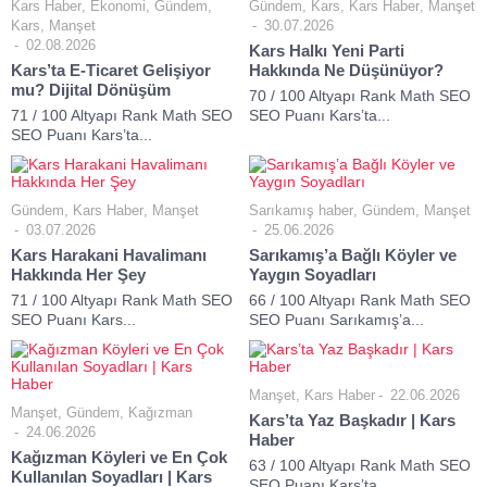
Kars Haber
,
Ekonomi
,
Gündem
,
Gündem
,
Kars
,
Kars Haber
,
Manşet
Kars
,
Manşet
30.07.2026
02.08.2026
Kars Halkı Yeni Parti
Kars’ta E-Ticaret Gelişiyor
Hakkında Ne Düşünüyor?
mu? Dijital Dönüşüm
70 / 100 Altyapı Rank Math SEO
71 / 100 Altyapı Rank Math SEO
SEO Puanı Kars’ta...
SEO Puanı Kars’ta...
Gündem
,
Kars Haber
,
Manşet
Sarıkamış haber
,
Gündem
,
Manşet
03.07.2026
25.06.2026
Kars Harakani Havalimanı
Sarıkamış’a Bağlı Köyler ve
Hakkında Her Şey
Yaygın Soyadları
71 / 100 Altyapı Rank Math SEO
66 / 100 Altyapı Rank Math SEO
SEO Puanı Kars...
SEO Puanı Sarıkamış’a...
Manşet
,
Kars Haber
22.06.2026
Manşet
,
Gündem
,
Kağızman
Kars’ta Yaz Başkadır | Kars
24.06.2026
Haber
Kağızman Köyleri ve En Çok
63 / 100 Altyapı Rank Math SEO
Kullanılan Soyadları | Kars
SEO Puanı Kars’ta...