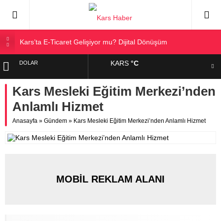
Kars’ta E-Ticaret Gelişiyor mu? Dijital Dönüşüm
Kars Halkı Yeni Parti Hakkında Ne Düşünüyor?
KARS
°C
DOLAR
Kars Harakani Havalimanı Hakkında Her Şey
Sarıkamış’a Bağlı Köyler ve Yaygın Soyadları
Kars Mesleki Eğitim Merkezi’nden
EURO
Kağızman Köyleri ve En Çok Kullanılan Soyadları | Kars
Anlamlı Hizmet
Haber
ALTIN
Anasayfa
»
Gündem
»
Kars Mesleki Eğitim Merkezi’nden Anlamlı Hizmet
BIST
MOBİL REKLAM ALANI