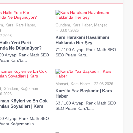
em
,
Kars
,
Kars Haber
,
Gündem
,
Kars Haber
,
Manşet
t
03.07.2026
7.2026
Kars Harakani Havalimanı
Halkı Yeni Parti
Hakkında Her Şey
ında Ne Düşünüyor?
71 / 100 Altyapı Rank Math SEO
100 Altyapı Rank Math SEO
SEO Puanı Kars...
anı Kars’ta...
Manşet
,
Kars Haber
22.06.2026
t
,
Gündem
,
Kağızman
Kars’ta Yaz Başkadır | Kars
6.2026
Haber
man Köyleri ve En Çok
63 / 100 Altyapı Rank Math SEO
nılan Soyadları | Kars
SEO Puanı Kars’ta...
r
100 Altyapı Rank Math SEO
uanı Kağızman’ın...