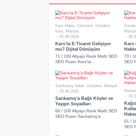
Kars Haber
,
Ekonomi
,
Gündem
,
Günd
Kars
,
Manşet
Manşe
02.08.2026
30.0
Kars’ta E-Ticaret Gelişiyor
Kars 
mu? Dijital Dönüşüm
Hakk
71 / 100 Altyapı Rank Math SEO
70 / 
SEO Puanı Kars’ta...
SEO Pu
Sarıkamış haber
,
Gündem
,
Manşet
Manşe
25.06.2026
24.0
Sarıkamış’a Bağlı Köyler ve
Kağız
Yaygın Soyadları
Kulla
66 / 100 Altyapı Rank Math SEO
Habe
SEO Puanı Sarıkamış’a...
61 / 
SEO P