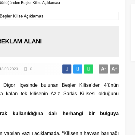
dürlüğünden Beşler Kilise Açıklaması
REKLAM ALANI
A
-
A
+
18.03.2023
0
 Digor ilçesinde bulunan Beşler Kilise’den 4’ünün
a kalan tek kilisenin Aziz Sarkis Kilisesi olduğunu
rak kullanıldığına dair herhangi bir bulguya
 yapılan yazılı açıklamada, “Kilisenin hayvan barınağı