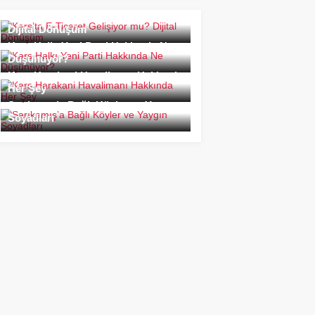
Kars’ta E-Ticaret Gelişiyor mu?
Dijital Dönüşüm
Kars Halkı Yeni Parti Hakkında Ne
Düşünüyor?
Kars Harakani Havalimanı Hakkında
Her Şey
Sarıkamış’a Bağlı Köyler ve Yaygın
Soyadları