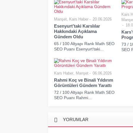
Kars H
Manşet
,
Kars Haber
20.06.2026
Manşe
18.0
Esenyurt’taki Karslılar
Hakkındaki Açıklama
Kars’
Gündem Oldu
Progr
65 / 100 Altyapı Rank Math SEO
73 / 
SEO Puanı Esenyurt’taki...
SEO Pu
Kars Haber
,
Manşet
06.06.2026
Rahmi Koç ve Binali Yıldırım
Görüntüleri Gündem Yarattı
72 / 100 Altyapı Rank Math SEO
SEO Puanı Rahmi...
YORUMLAR