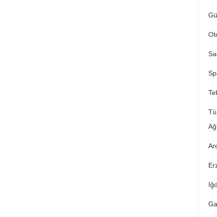
Gü
Ot
Sa
Sp
Tek
Tü
Ağ
Ar
Er
Iğ
Ga