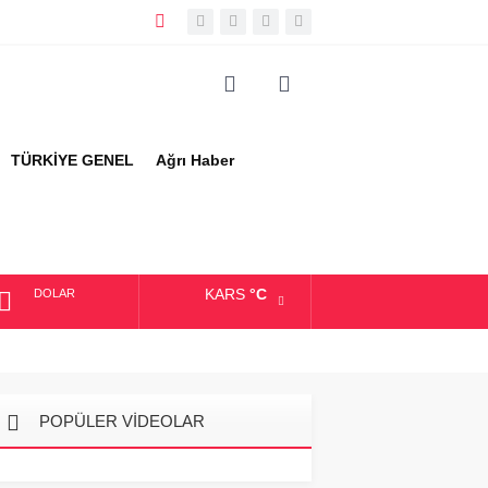
TÜRKİYE GENEL
Ağrı Haber
KARS
°C
DOLAR
EURO
ALTIN
POPÜLER VİDEOLAR
BIST