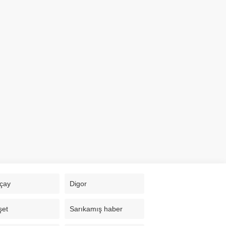
çay
Digor
şet
Sarıkamış haber