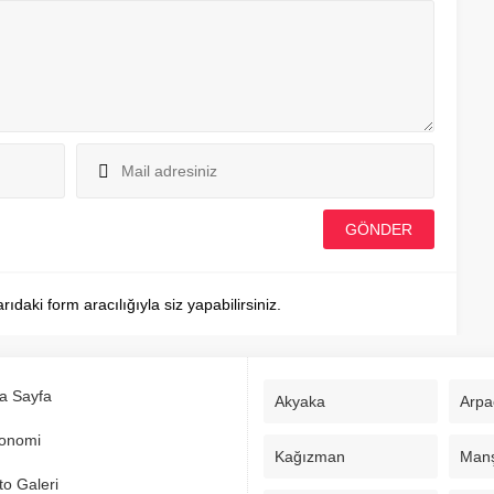
aki form aracılığıyla siz yapabilirsiniz.
a Sayfa
Akyaka
Arpa
onomi
Kağızman
Man
to Galeri