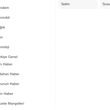
Selim
Sus
ndem
omobil
ğlık
or
noloji
rkiye Genel
rı Haber
dahan Haber
zurum Haber
dır Haber
zete Manşetleri