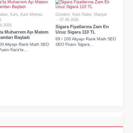
aber
,
Kars
,
Kars Merkez
,
Gündem
,
Kars Haber
,
Manşet
t
07.06.2026
6.2026
Sigara Fiyatlarına Zam En
ta Muharrem Ayı Matem
Ucuz Sigara 110 TL
amları Başladı
69 / 100 Altyapı Rank Math SEO
100 Altyapı Rank Math SEO
SEO Puanı Sigara...
anı Kars’ta...