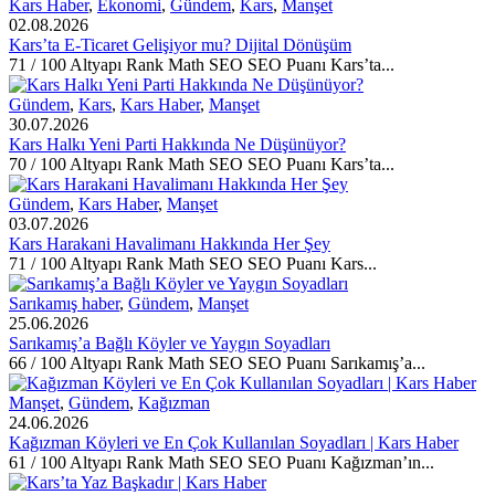
Kars Haber
,
Ekonomi
,
Gündem
,
Kars
,
Manşet
02.08.2026
Kars’ta E-Ticaret Gelişiyor mu? Dijital Dönüşüm
71 / 100 Altyapı Rank Math SEO SEO Puanı Kars’ta...
Gündem
,
Kars
,
Kars Haber
,
Manşet
30.07.2026
Kars Halkı Yeni Parti Hakkında Ne Düşünüyor?
70 / 100 Altyapı Rank Math SEO SEO Puanı Kars’ta...
Gündem
,
Kars Haber
,
Manşet
03.07.2026
Kars Harakani Havalimanı Hakkında Her Şey
71 / 100 Altyapı Rank Math SEO SEO Puanı Kars...
Sarıkamış haber
,
Gündem
,
Manşet
25.06.2026
Sarıkamış’a Bağlı Köyler ve Yaygın Soyadları
66 / 100 Altyapı Rank Math SEO SEO Puanı Sarıkamış’a...
Manşet
,
Gündem
,
Kağızman
24.06.2026
Kağızman Köyleri ve En Çok Kullanılan Soyadları | Kars Haber
61 / 100 Altyapı Rank Math SEO SEO Puanı Kağızman’ın...