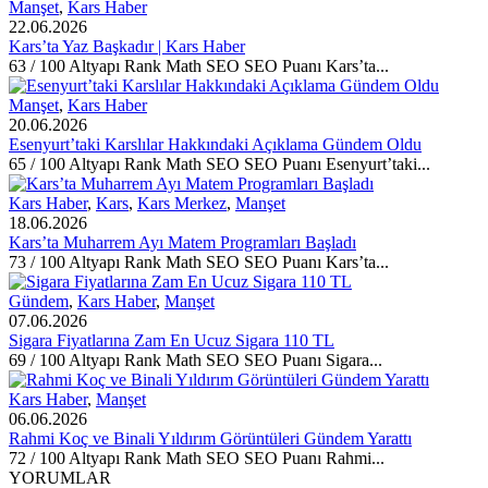
Manşet
,
Kars Haber
22.06.2026
Kars’ta Yaz Başkadır | Kars Haber
63 / 100 Altyapı Rank Math SEO SEO Puanı Kars’ta...
Manşet
,
Kars Haber
20.06.2026
Esenyurt’taki Karslılar Hakkındaki Açıklama Gündem Oldu
65 / 100 Altyapı Rank Math SEO SEO Puanı Esenyurt’taki...
Kars Haber
,
Kars
,
Kars Merkez
,
Manşet
18.06.2026
Kars’ta Muharrem Ayı Matem Programları Başladı
73 / 100 Altyapı Rank Math SEO SEO Puanı Kars’ta...
Gündem
,
Kars Haber
,
Manşet
07.06.2026
Sigara Fiyatlarına Zam En Ucuz Sigara 110 TL
69 / 100 Altyapı Rank Math SEO SEO Puanı Sigara...
Kars Haber
,
Manşet
06.06.2026
Rahmi Koç ve Binali Yıldırım Görüntüleri Gündem Yarattı
72 / 100 Altyapı Rank Math SEO SEO Puanı Rahmi...
YORUMLAR