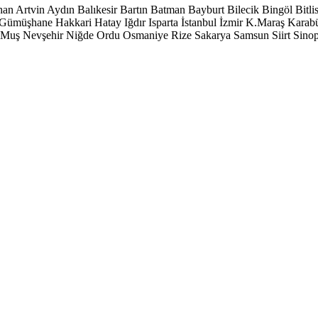
han
Artvin
Aydın
Balıkesir
Bartın
Batman
Bayburt
Bilecik
Bingöl
Bitli
Gümüşhane
Hakkari
Hatay
Iğdır
Isparta
İstanbul
İzmir
K.Maraş
Karab
Muş
Nevşehir
Niğde
Ordu
Osmaniye
Rize
Sakarya
Samsun
Siirt
Sino