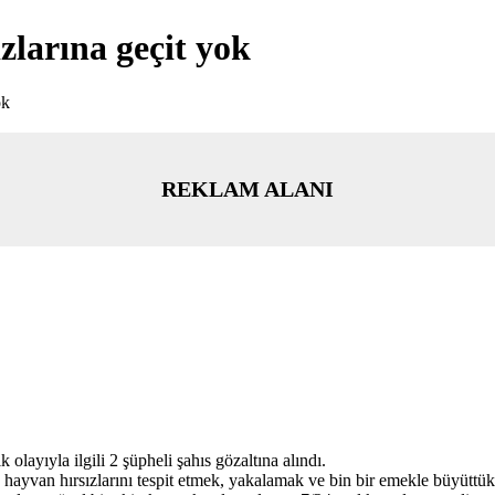
larına geçit yok
ok
REKLAM ALANI
layıyla ilgili 2 şüpheli şahıs gözaltına alındı.
yvan hırsızlarını tespit etmek, yakalamak ve bin bir emekle büyüttükle