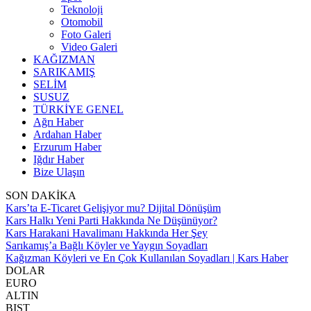
Teknoloji
Otomobil
Foto Galeri
Video Galeri
KAĞIZMAN
SARIKAMIŞ
SELİM
SUSUZ
TÜRKİYE GENEL
Ağrı Haber
Ardahan Haber
Erzurum Haber
Iğdır Haber
Bize Ulaşın
SON DAKİKA
Kars’ta E-Ticaret Gelişiyor mu? Dijital Dönüşüm
Kars Halkı Yeni Parti Hakkında Ne Düşünüyor?
Kars Harakani Havalimanı Hakkında Her Şey
Sarıkamış’a Bağlı Köyler ve Yaygın Soyadları
Kağızman Köyleri ve En Çok Kullanılan Soyadları | Kars Haber
DOLAR
EURO
ALTIN
BIST