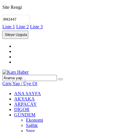
Site Rengi
Liste 1
Liste 2
Liste 3
Giriş Yap / Üye Ol
ANA SAYFA
AKYAKA
ARPAÇAY
DİGOR
GÜNDEM
Ekonomi
Sağlık
Spor