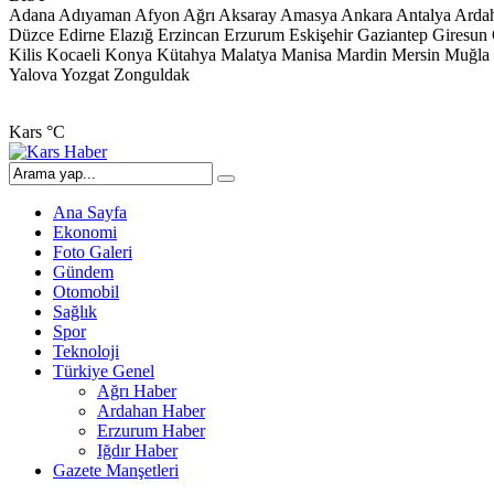
Adana
Adıyaman
Afyon
Ağrı
Aksaray
Amasya
Ankara
Antalya
Arda
Düzce
Edirne
Elazığ
Erzincan
Erzurum
Eskişehir
Gaziantep
Giresun
Kilis
Kocaeli
Konya
Kütahya
Malatya
Manisa
Mardin
Mersin
Muğla
Yalova
Yozgat
Zonguldak
Kars
°C
Ana Sayfa
Ekonomi
Foto Galeri
Gündem
Otomobil
Sağlık
Spor
Teknoloji
Türkiye Genel
Ağrı Haber
Ardahan Haber
Erzurum Haber
Iğdır Haber
Gazete Manşetleri