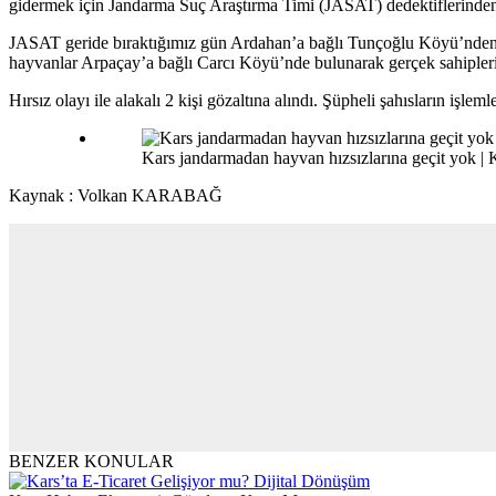
gidermek için Jandarma Suç Araştırma Timi (JASAT) dedektiflerinden o
JASAT geride bıraktığımız gün Ardahan’a bağlı Tunçoğlu Köyü’nden çal
hayvanlar Arpaçay’a bağlı Carcı Köyü’nde bulunarak gerçek sahiplerin
Hırsız olayı ile alakalı 2 kişi gözaltına alındı. Şüpheli şahısların işleml
Kars jandarmadan hayvan hızsızlarına geçit yok |
Kaynak : Volkan KARABAĞ
BENZER KONULAR