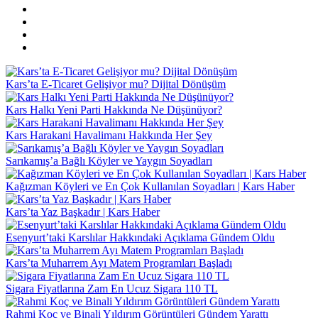
Kars’ta E-Ticaret Gelişiyor mu? Dijital Dönüşüm
Kars Halkı Yeni Parti Hakkında Ne Düşünüyor?
Kars Harakani Havalimanı Hakkında Her Şey
Sarıkamış’a Bağlı Köyler ve Yaygın Soyadları
Kağızman Köyleri ve En Çok Kullanılan Soyadları | Kars Haber
Kars’ta Yaz Başkadır | Kars Haber
Esenyurt’taki Karslılar Hakkındaki Açıklama Gündem Oldu
Kars’ta Muharrem Ayı Matem Programları Başladı
Sigara Fiyatlarına Zam En Ucuz Sigara 110 TL
Rahmi Koç ve Binali Yıldırım Görüntüleri Gündem Yarattı