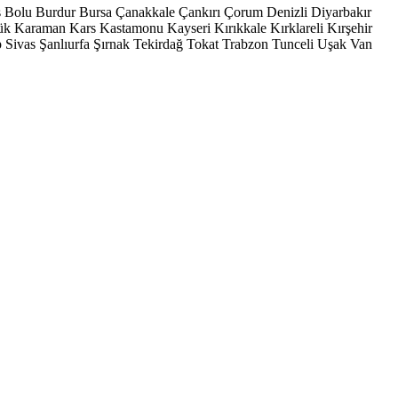
s
Bolu
Burdur
Bursa
Çanakkale
Çankırı
Çorum
Denizli
Diyarbakır
ük
Karaman
Kars
Kastamonu
Kayseri
Kırıkkale
Kırklareli
Kırşehir
p
Sivas
Şanlıurfa
Şırnak
Tekirdağ
Tokat
Trabzon
Tunceli
Uşak
Van