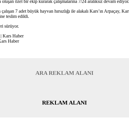
luşan özel bir ekip kurarak çalışmalarına 7/24 aralıksız devam ediyor
ışan 7 adet büyük hayvan hırsızlığı ile alakalı Kars’ın Arpaçay, Kars v
e teslim edildi.
eri sürüyor.
 Kars Haber
ARA REKLAM ALANI
REKLAM ALANI