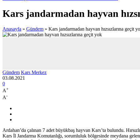
Kars jandarmadan hayvan hızsız
Anasayfa
»
Gündem
»
Kars jandarmadan hayvan hızsızlarına geçit y
Gündem
Kars Merkez
03.08.2021
0
+
A
-
A
Ardahan’da çalınan 7 adet büyükbaş hayvan Kars’ta bulundu. Hırsızlık o
Kars İl Jandarma Komutanlığı, sorumluluk bölgesinde meydana gelen ha