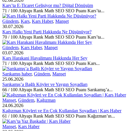
02.08.2026
Kars’ta E-Ticaret Gelişiyor mu? Dijital Dönüşüm
71 / 100 Altyapı Rank Math SEO SEO Puanı Kars’ta...
Gündem
,
Kars
,
Kars Haber
,
Manşet
30.07.2026
Kars Halkı Yeni Parti Hakkında Ne Düşünüyor?
70 / 100 Altyapı Rank Math SEO SEO Puanı Kars’ta...
Gündem
,
Kars Haber
,
Manşet
03.07.2026
Kars Harakani Havalimanı Hakkında Her Şey
71 / 100 Altyapı Rank Math SEO SEO Puanı Kars...
Sarıkamış haber
,
Gündem
,
Manşet
25.06.2026
Sarıkamış’a Bağlı Köyler ve Yaygın Soyadları
66 / 100 Altyapı Rank Math SEO SEO Puanı Sarıkamış’a...
Manşet
,
Gündem
,
Kağızman
24.06.2026
Kağızman Köyleri ve En Çok Kullanılan Soyadları | Kars Haber
61 / 100 Altyapı Rank Math SEO SEO Puanı Kağızman’ın...
Manşet
,
Kars Haber