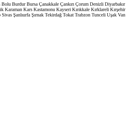
s
Bolu
Burdur
Bursa
Çanakkale
Çankırı
Çorum
Denizli
Diyarbakır
ük
Karaman
Kars
Kastamonu
Kayseri
Kırıkkale
Kırklareli
Kırşehir
p
Sivas
Şanlıurfa
Şırnak
Tekirdağ
Tokat
Trabzon
Tunceli
Uşak
Van