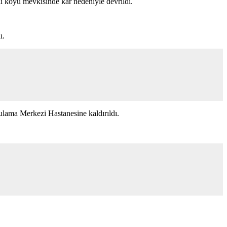
i köyü mevkisinde kar nedeniyle devrildi.
ı.
ulama Merkezi Hastanesine kaldırıldı.