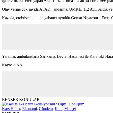
Iğdır-Ankara seferi yapan Aras Turizm firmasına ait 34 DMZ 566 plak
Olay yerine çok sayıda AFAD, jandarma, UMKE, 112 Acil Sağlık ve it
Kazada, otobüste bulunan yabancı uyruklu Gomar Niyazoma, Emre Özsim
Yaralılar, ambulanslarla Sarıkamış Devlet Hastanesi ile Kars’taki Ha
Kaynak: AA
BENZER KONULAR
Kars Haber
,
Ekonomi
,
Gündem
,
Kars
,
Manşet