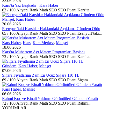
22.06.2026
Kars’ta Yaz Başkadır | Kars Haber
63 / 100 Altyapı Rank Math SEO SEO Puanı Kars’ta...
Manşet
,
Kars Haber
20.06.2026
Esenyurt’taki Karslılar Hakkındaki Açıklama Gündem Oldu
65 / 100 Altyapı Rank Math SEO SEO Puanı Esenyurt’taki...
Kars Haber
,
Kars
,
Kars Merkez
,
Manşet
18.06.2026
Kars’ta Muharrem Ayı Matem Programları Başladı
73 / 100 Altyapı Rank Math SEO SEO Puanı Kars’ta...
Gündem
,
Kars Haber
,
Manşet
07.06.2026
Sigara Fiyatlarına Zam En Ucuz Sigara 110 TL
69 / 100 Altyapı Rank Math SEO SEO Puanı Sigara...
Kars Haber
,
Manşet
06.06.2026
Rahmi Koç ve Binali Yıldırım Görüntüleri Gündem Yarattı
72 / 100 Altyapı Rank Math SEO SEO Puanı Rahmi...
YORUMLAR