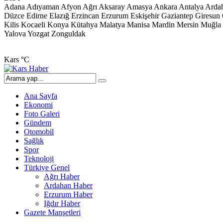
Adana
Adıyaman
Afyon
Ağrı
Aksaray
Amasya
Ankara
Antalya
Arda
Düzce
Edirne
Elazığ
Erzincan
Erzurum
Eskişehir
Gaziantep
Giresun
Kilis
Kocaeli
Konya
Kütahya
Malatya
Manisa
Mardin
Mersin
Muğla
Yalova
Yozgat
Zonguldak
Kars
°C
Ana Sayfa
Ekonomi
Foto Galeri
Gündem
Otomobil
Sağlık
Spor
Teknoloji
Türkiye Genel
Ağrı Haber
Ardahan Haber
Erzurum Haber
Iğdır Haber
Gazete Manşetleri