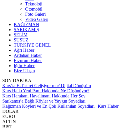
Teknoloji
Otomobil
Foto Galeri
Video Galeri
KAĞIZMAN
SARIKAMIŞ
SELİM
SUSUZ
TÜRKİYE GENEL
Ağrı Haber
Ardahan Haber
Erzurum Haber
Iğdır Haber
Bize Ulaşın
SON DAKİKA
Kars’ta E-Ticaret Gelişiyor mu? Dijital Dönüşüm
Kars Halkı Yeni Parti Hakkında Ne Düşünüyor?
Kars Harakani Havalimanı Hakkında Her Şey
Sarıkamış’a Bağlı Köyler ve Yaygın Soyadları
Kağızman Köyleri ve En Çok Kullanılan Soyadları | Kars Haber
DOLAR
EURO
ALTIN
BIST