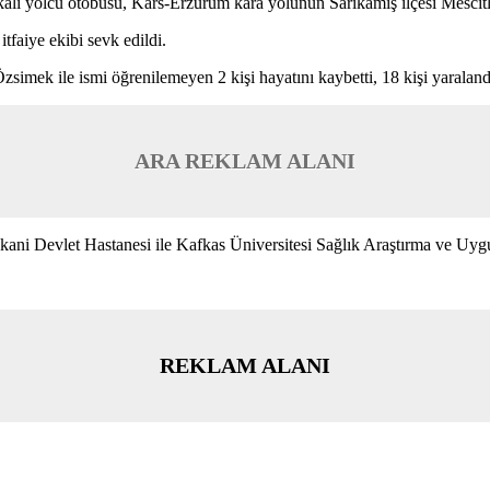
alı yolcu otobüsü, Kars-Erzurum kara yolunun Sarıkamış ilçesi Mescitl
faiye ekibi sevk edildi.
ek ile ismi öğrenilemeyen 2 kişi hayatını kaybetti, 18 kişi yaraland
ARA REKLAM ALANI
rakani Devlet Hastanesi ile Kafkas Üniversitesi Sağlık Araştırma ve Uyg
REKLAM ALANI