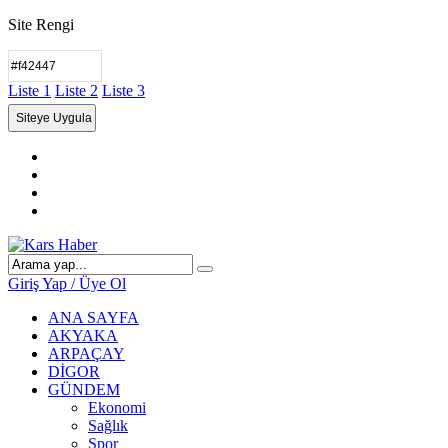
Site Rengi
Liste 1
Liste 2
Liste 3
Giriş Yap / Üye Ol
ANA SAYFA
AKYAKA
ARPAÇAY
DİGOR
GÜNDEM
Ekonomi
Sağlık
Spor