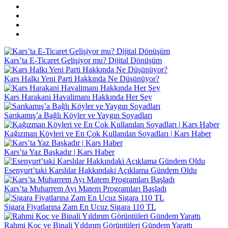
Kars’ta E-Ticaret Gelişiyor mu? Dijital Dönüşüm
Kars Halkı Yeni Parti Hakkında Ne Düşünüyor?
Kars Harakani Havalimanı Hakkında Her Şey
Sarıkamış’a Bağlı Köyler ve Yaygın Soyadları
Kağızman Köyleri ve En Çok Kullanılan Soyadları | Kars Haber
Kars’ta Yaz Başkadır | Kars Haber
Esenyurt’taki Karslılar Hakkındaki Açıklama Gündem Oldu
Kars’ta Muharrem Ayı Matem Programları Başladı
Sigara Fiyatlarına Zam En Ucuz Sigara 110 TL
Rahmi Koç ve Binali Yıldırım Görüntüleri Gündem Yarattı