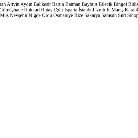
han
Artvin
Aydın
Balıkesir
Bartın
Batman
Bayburt
Bilecik
Bingöl
Bitli
Gümüşhane
Hakkari
Hatay
Iğdır
Isparta
İstanbul
İzmir
K.Maraş
Karab
Muş
Nevşehir
Niğde
Ordu
Osmaniye
Rize
Sakarya
Samsun
Siirt
Sino