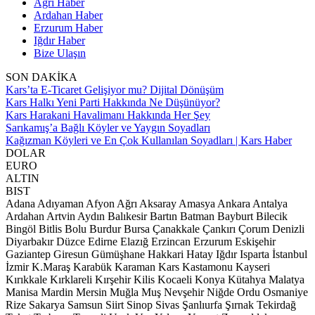
Ağrı Haber
Ardahan Haber
Erzurum Haber
Iğdır Haber
Bize Ulaşın
SON DAKİKA
Kars’ta E-Ticaret Gelişiyor mu? Dijital Dönüşüm
Kars Halkı Yeni Parti Hakkında Ne Düşünüyor?
Kars Harakani Havalimanı Hakkında Her Şey
Sarıkamış’a Bağlı Köyler ve Yaygın Soyadları
Kağızman Köyleri ve En Çok Kullanılan Soyadları | Kars Haber
DOLAR
EURO
ALTIN
BIST
Adana
Adıyaman
Afyon
Ağrı
Aksaray
Amasya
Ankara
Antalya
Ardahan
Artvin
Aydın
Balıkesir
Bartın
Batman
Bayburt
Bilecik
Bingöl
Bitlis
Bolu
Burdur
Bursa
Çanakkale
Çankırı
Çorum
Denizli
Diyarbakır
Düzce
Edirne
Elazığ
Erzincan
Erzurum
Eskişehir
Gaziantep
Giresun
Gümüşhane
Hakkari
Hatay
Iğdır
Isparta
İstanbul
İzmir
K.Maraş
Karabük
Karaman
Kars
Kastamonu
Kayseri
Kırıkkale
Kırklareli
Kırşehir
Kilis
Kocaeli
Konya
Kütahya
Malatya
Manisa
Mardin
Mersin
Muğla
Muş
Nevşehir
Niğde
Ordu
Osmaniye
Rize
Sakarya
Samsun
Siirt
Sinop
Sivas
Şanlıurfa
Şırnak
Tekirdağ