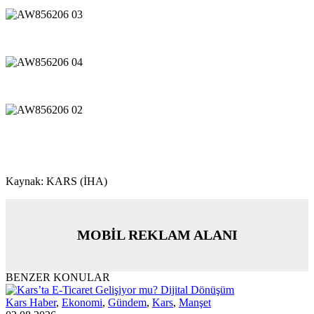
Kaynak: KARS (İHA)
MOBİL REKLAM ALANI
BENZER KONULAR
Kars Haber
,
Ekonomi
,
Gündem
,
Kars
,
Manşet