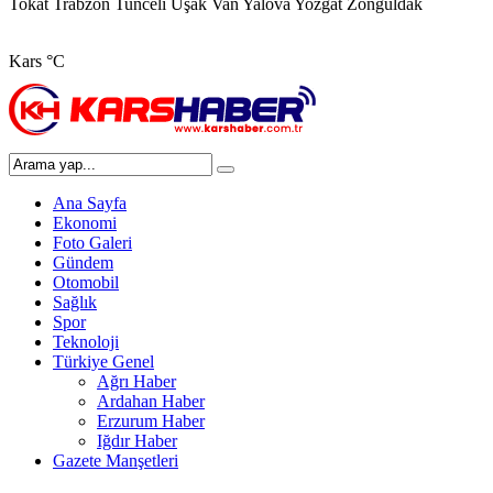
Tokat
Trabzon
Tunceli
Uşak
Van
Yalova
Yozgat
Zonguldak
Kars
°C
Ana Sayfa
Ekonomi
Foto Galeri
Gündem
Otomobil
Sağlık
Spor
Teknoloji
Türkiye Genel
Ağrı Haber
Ardahan Haber
Erzurum Haber
Iğdır Haber
Gazete Manşetleri