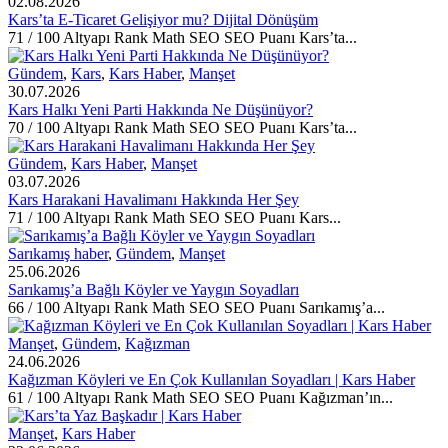
02.08.2026
Kars’ta E-Ticaret Gelişiyor mu? Dijital Dönüşüm
71 / 100 Altyapı Rank Math SEO SEO Puanı Kars’ta...
Gündem
,
Kars
,
Kars Haber
,
Manşet
30.07.2026
Kars Halkı Yeni Parti Hakkında Ne Düşünüyor?
70 / 100 Altyapı Rank Math SEO SEO Puanı Kars’ta...
Gündem
,
Kars Haber
,
Manşet
03.07.2026
Kars Harakani Havalimanı Hakkında Her Şey
71 / 100 Altyapı Rank Math SEO SEO Puanı Kars...
Sarıkamış haber
,
Gündem
,
Manşet
25.06.2026
Sarıkamış’a Bağlı Köyler ve Yaygın Soyadları
66 / 100 Altyapı Rank Math SEO SEO Puanı Sarıkamış’a...
Manşet
,
Gündem
,
Kağızman
24.06.2026
Kağızman Köyleri ve En Çok Kullanılan Soyadları | Kars Haber
61 / 100 Altyapı Rank Math SEO SEO Puanı Kağızman’ın...
Manşet
,
Kars Haber