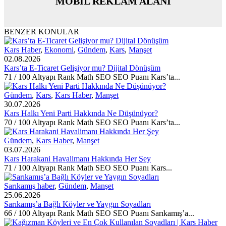
MOBİL REKLAM ALANI
BENZER KONULAR
Kars Haber
,
Ekonomi
,
Gündem
,
Kars
,
Manşet
02.08.2026
Kars’ta E-Ticaret Gelişiyor mu? Dijital Dönüşüm
71 / 100 Altyapı Rank Math SEO SEO Puanı Kars’ta...
Gündem
,
Kars
,
Kars Haber
,
Manşet
30.07.2026
Kars Halkı Yeni Parti Hakkında Ne Düşünüyor?
70 / 100 Altyapı Rank Math SEO SEO Puanı Kars’ta...
Gündem
,
Kars Haber
,
Manşet
03.07.2026
Kars Harakani Havalimanı Hakkında Her Şey
71 / 100 Altyapı Rank Math SEO SEO Puanı Kars...
Sarıkamış haber
,
Gündem
,
Manşet
25.06.2026
Sarıkamış’a Bağlı Köyler ve Yaygın Soyadları
66 / 100 Altyapı Rank Math SEO SEO Puanı Sarıkamış’a...