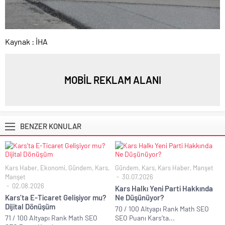
Kaynak : İHA
MOBİL REKLAM ALANI
BENZER KONULAR
Kars Haber
,
Ekonomi
,
Gündem
,
Kars
,
Gündem
,
Kars
,
Kars Haber
,
Manşet
Manşet
30.07.2026
02.08.2026
Kars Halkı Yeni Parti Hakkında
Kars’ta E-Ticaret Gelişiyor mu?
Ne Düşünüyor?
Dijital Dönüşüm
70 / 100 Altyapı Rank Math SEO
71 / 100 Altyapı Rank Math SEO
SEO Puanı Kars’ta...