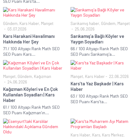
SEO Puanı Kars’ta...
Gündem
,
Kars Haber
,
Manşet
Sarıkamış haber
,
Gündem
,
Manşet
03.07.2026
25.06.2026
Kars Harakani Havalimanı
Sarıkamış’a Bağlı Köyler ve
Hakkında Her Şey
Yaygın Soyadları
71 / 100 Altyapı Rank Math SEO
66 / 100 Altyapı Rank Math SEO
SEO Puanı Kars...
SEO Puanı Sarıkamış’a...
Manşet
,
Gündem
,
Kağızman
Manşet
,
Kars Haber
22.06.2026
24.06.2026
Kars’ta Yaz Başkadır | Kars
Kağızman Köyleri ve En Çok
Haber
Kullanılan Soyadları | Kars
63 / 100 Altyapı Rank Math SEO
Haber
SEO Puanı Kars’ta...
61 / 100 Altyapı Rank Math SEO
SEO Puanı Kağızman’ın...
Kars Haber
,
Kars
,
Kars Merkez
,