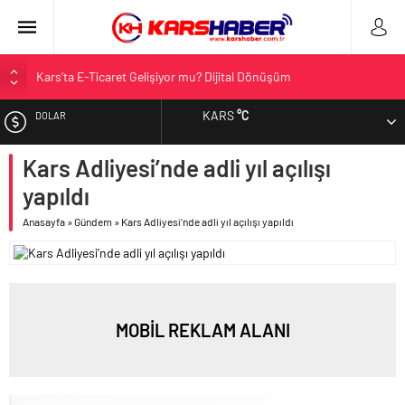
Kars’ta E-Ticaret Gelişiyor mu? Dijital Dönüşüm
Kars Halkı Yeni Parti Hakkında Ne Düşünüyor?
KARS
°C
DOLAR
Kars Harakani Havalimanı Hakkında Her Şey
Sarıkamış’a Bağlı Köyler ve Yaygın Soyadları
Kars Adliyesi’nde adli yıl açılışı
EURO
Kağızman Köyleri ve En Çok Kullanılan Soyadları | Kars Haber
yapıldı
ALTIN
Anasayfa
»
Gündem
»
Kars Adliyesi’nde adli yıl açılışı yapıldı
BIST
MOBİL REKLAM ALANI