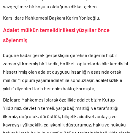
vazgeçilmez bir koşulu olduğuna dikkat çeken
Kars İdare Mahkemesi Başkanı Kerim Yonisoğlu,
Adalet mülkün temelidir ilkesi yüzyıllar önce
söylenmiş
bugüne kadar gerek gerçekliğini gerekse değerini hiçbir
zaman yitirmemiş bir ilkedir. En ilkel toplumlarda bile kendisini
hissettirmiş olan adalet duygusu insanlığın esasında ortak
malıdır. “Toplum yaşamı adalet ile sonsuzlaşır, adaletsizlikle
yıkılır” diyenleri tarih her daim haklı çıkarmıştır.
Biz İdare Mahkemesi olarak özellikle adalet bizim Kutup
Yıldızımız, devletin temeli, yargı bağımsızlığı ve tarafsızlığı
ilkemiz, doğruluk, dürüstlük, bilgelik, ciddiyet, anlayış ve
kavrayışı, yükseklik, çalışkanlık düsturumuz, hakkı ve hukuku
hakim kılmak, hukukun üstünlüğüne tavizsiz bir bağlılıkla hiçbir