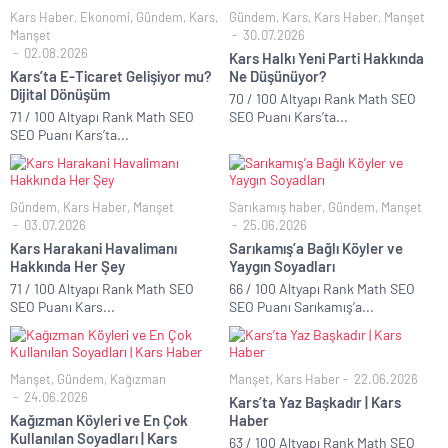
Kars Haber
,
Ekonomi
,
Gündem
,
Kars
,
Gündem
,
Kars
,
Kars Haber
,
Manşet
Manşet
30.07.2026
02.08.2026
Kars Halkı Yeni Parti Hakkında
Kars’ta E-Ticaret Gelişiyor mu?
Ne Düşünüyor?
Dijital Dönüşüm
70 / 100 Altyapı Rank Math SEO
71 / 100 Altyapı Rank Math SEO
SEO Puanı Kars’ta...
SEO Puanı Kars’ta...
Gündem
,
Kars Haber
,
Manşet
Sarıkamış haber
,
Gündem
,
Manşet
03.07.2026
25.06.2026
Kars Harakani Havalimanı
Sarıkamış’a Bağlı Köyler ve
Hakkında Her Şey
Yaygın Soyadları
71 / 100 Altyapı Rank Math SEO
66 / 100 Altyapı Rank Math SEO
SEO Puanı Kars...
SEO Puanı Sarıkamış’a...
Manşet
,
Gündem
,
Kağızman
Manşet
,
Kars Haber
22.06.2026
24.06.2026
Kars’ta Yaz Başkadır | Kars
Kağızman Köyleri ve En Çok
Haber
Kullanılan Soyadları | Kars
63 / 100 Altyapı Rank Math SEO