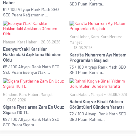
Haber
SEO Puanı Kars’ta...
61 / 100 Altyapı Rank Math SEO
SEO Puanı Kağızman’ın...
Kars Haber
,
Kars
,
Kars Merkez
,
Manşet
,
Kars Haber
20.06.2026
Manşet
18.06.2026
Esenyurt’taki Karslılar
Hakkındaki Açıklama Gündem
Kars’ta Muharrem Ayı Matem
Oldu
Programları Başladı
65 / 100 Altyapı Rank Math SEO
73 / 100 Altyapı Rank Math SEO
SEO Puanı Esenyurt’taki...
SEO Puanı Kars’ta...
Gündem
,
Kars Haber
,
Manşet
Kars Haber
,
Manşet
06.06.2026
07.06.2026
Rahmi Koç ve Binali Yıldırım
Sigara Fiyatlarına Zam En Ucuz
Görüntüleri Gündem Yarattı
Sigara 110 TL
72 / 100 Altyapı Rank Math SEO
69 / 100 Altyapı Rank Math SEO
SEO Puanı Rahmi...
SEO Puanı Sigara...