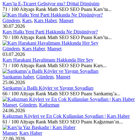
Kars’ta E-Ticaret Gelişiyor mu? Dijital Dönüşüm
71 / 100 Altyapı Rank Math SEO SEO Puanı Kars’ta...
Gündem
,
Kars
,
Kars Haber
,
Manşet
30.07.2026
Kars Halkı Yeni Parti Hakkında Ne Düşünüyor?
70 / 100 Altyapı Rank Math SEO SEO Puanı Kars’ta...
Gündem
,
Kars Haber
,
Manşet
03.07.2026
Kars Harakani Havalimanı Hakkında Her Şey
71 / 100 Altyapı Rank Math SEO SEO Puanı Kars...
Sarıkamış haber
,
Gündem
,
Manşet
25.06.2026
Sarıkamış’a Bağlı Köyler ve Yaygın Soyadları
66 / 100 Altyapı Rank Math SEO SEO Puanı Sarıkamış’a...
Manşet
,
Gündem
,
Kağızman
24.06.2026
Kağızman Köyleri ve En Çok Kullanılan Soyadları | Kars Haber
61 / 100 Altyapı Rank Math SEO SEO Puanı Kağızman’ın...
Manşet
,
Kars Haber
22.06.2026