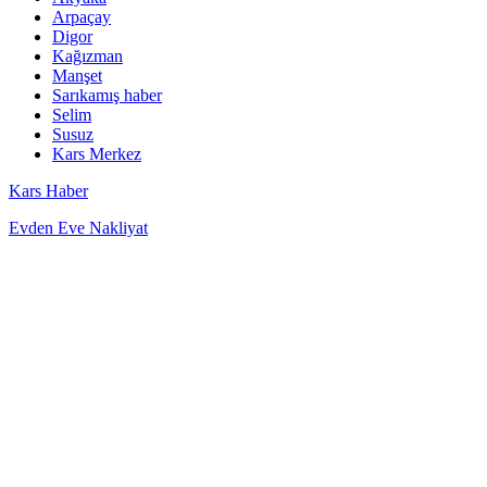
Arpaçay
Digor
Kağızman
Manşet
Sarıkamış haber
Selim
Susuz
Kars Merkez
Kars Haber
Evden Eve Nakliyat