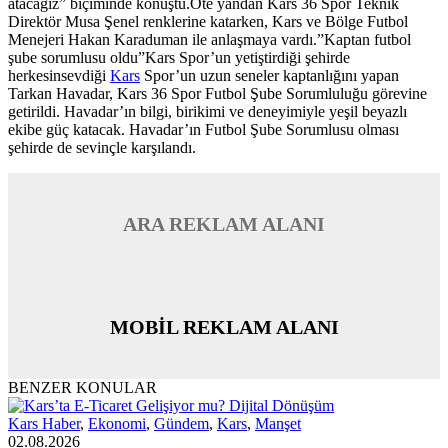
atacağız” biçiminde konuştu.Öte yandan Kars 36 Spor Teknik
Direktör Musa Şenel renklerine katarken, Kars ve Bölge Futbol
Menejeri Hakan Karaduman ile anlaşmaya vardı.”Kaptan futbol
şube sorumlusu oldu”Kars Spor’un yetiştirdiği şehirde
herkesinsevdiği
Kars
Spor’un uzun seneler kaptanlığını yapan
Tarkan Havadar, Kars 36 Spor Futbol Şube Sorumluluğu görevine
getirildi. Havadar’ın bilgi, birikimi ve deneyimiyle yeşil beyazlı
ekibe güç katacak. Havadar’ın Futbol Şube Sorumlusu olması
şehirde de sevinçle karşılandı.
ARA REKLAM ALANI
MOBİL REKLAM ALANI
BENZER KONULAR
Kars Haber
,
Ekonomi
,
Gündem
,
Kars
,
Manşet
02.08.2026