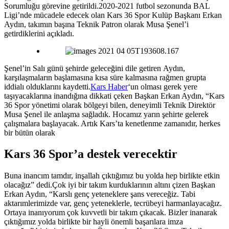
Sorumluğu görevine getirildi.2020-2021 futbol sezonunda BAL
Ligi’nde mücadele edecek olan Kars 36 Spor Kulüp Başkanı Erkan
Aydın, takımın başına Teknik Patron olarak Musa Şenel’i
getirdiklerini açıkladı.
Şenel’in Salı günü şehirde geleceğini dile getiren Aydın,
karşılaşmaların başlamasına kısa süre kalmasına rağmen grupta
iddialı olduklarını kaydetti.
Kars Haber
‘un olması gerek yere
taşıyacaklarına inandığına dikkati çeken Başkan Erkan Aydın, “Kars
36 Spor yönetimi olarak bölgeyi bilen, deneyimli Teknik Direktör
Musa Şenel ile anlaşma sağladık. Hocamız yarın şehirte gelerek
çalışmalara başlayacak. Artık Kars’ta kenetlenme zamanıdır, herkes
bir bütün olarak
Kars 36 Spor’a destek verecektir
Buna inancım tamdır, inşallah çıktığımız bu yolda hep birlikte etkin
olacağız” dedi.Çok iyi bir takım kurduklarının altını çizen Başkan
Erkan Aydın, “Karslı genç yeteneklere şans vereceğiz. Tabi
aktarımlerimizde var, genç yeteneklerle, tecrübeyi harmanlayacağız.
Ortaya inanıyorum çok kuvvetli bir takım çıkacak. Bizler inanarak
çıktığımız yolda birlikte bir hayli önemli başarılara imza