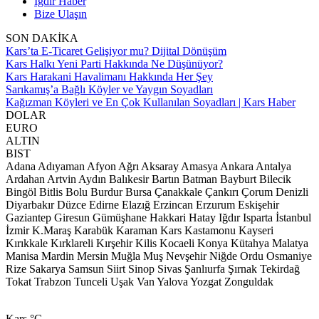
Iğdır Haber
Bize Ulaşın
SON DAKİKA
Kars’ta E-Ticaret Gelişiyor mu? Dijital Dönüşüm
Kars Halkı Yeni Parti Hakkında Ne Düşünüyor?
Kars Harakani Havalimanı Hakkında Her Şey
Sarıkamış’a Bağlı Köyler ve Yaygın Soyadları
Kağızman Köyleri ve En Çok Kullanılan Soyadları | Kars Haber
DOLAR
EURO
ALTIN
BIST
Adana
Adıyaman
Afyon
Ağrı
Aksaray
Amasya
Ankara
Antalya
Ardahan
Artvin
Aydın
Balıkesir
Bartın
Batman
Bayburt
Bilecik
Bingöl
Bitlis
Bolu
Burdur
Bursa
Çanakkale
Çankırı
Çorum
Denizli
Diyarbakır
Düzce
Edirne
Elazığ
Erzincan
Erzurum
Eskişehir
Gaziantep
Giresun
Gümüşhane
Hakkari
Hatay
Iğdır
Isparta
İstanbul
İzmir
K.Maraş
Karabük
Karaman
Kars
Kastamonu
Kayseri
Kırıkkale
Kırklareli
Kırşehir
Kilis
Kocaeli
Konya
Kütahya
Malatya
Manisa
Mardin
Mersin
Muğla
Muş
Nevşehir
Niğde
Ordu
Osmaniye
Rize
Sakarya
Samsun
Siirt
Sinop
Sivas
Şanlıurfa
Şırnak
Tekirdağ
Tokat
Trabzon
Tunceli
Uşak
Van
Yalova
Yozgat
Zonguldak
Kars
°C