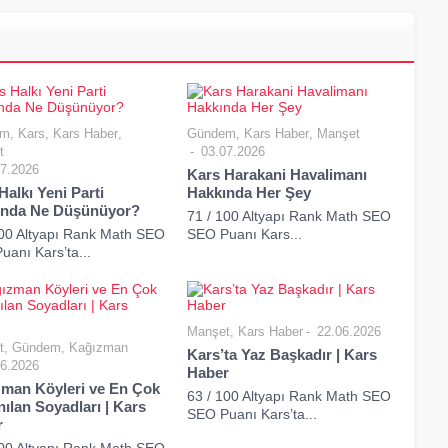
em
,
Kars
,
Kars Haber
,
Gündem
,
Kars Haber
,
Manşet
t
03.07.2026
7.2026
Kars Harakani Havalimanı
Halkı Yeni Parti
Hakkında Her Şey
ında Ne Düşünüyor?
71 / 100 Altyapı Rank Math SEO
100 Altyapı Rank Math SEO
SEO Puanı Kars...
anı Kars’ta...
Manşet
,
Kars Haber
22.06.2026
t
,
Gündem
,
Kağızman
Kars’ta Yaz Başkadır | Kars
6.2026
Haber
man Köyleri ve En Çok
63 / 100 Altyapı Rank Math SEO
nılan Soyadları | Kars
SEO Puanı Kars’ta...
r