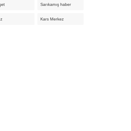
şet
Sarıkamış haber
uz
Kars Merkez