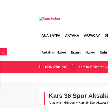
ANA SAYFA
AKYAKA
ARPAÇAY
D
Ardahan Haber
Erzurum Haber
Iğdı
SON DAKİKA
Kars’ta E-Ticaret G
Kars Halkı Yeni Pa
Kars Harakani Hav
Sarıkamış’a Bağlı 
Kars 36 Spor Aksaka 
Kağızman Köyleri v
Anasayfa
»
Gündem
»
Kars 36 Spor Aksaka İl