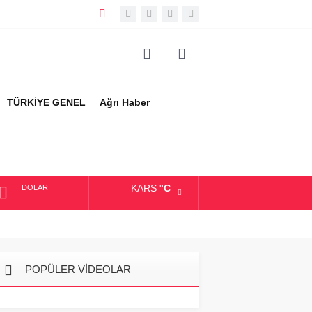
TÜRKİYE GENEL
Ağrı Haber
KARS
°C
DOLAR
EURO
ALTIN
POPÜLER VİDEOLAR
BIST