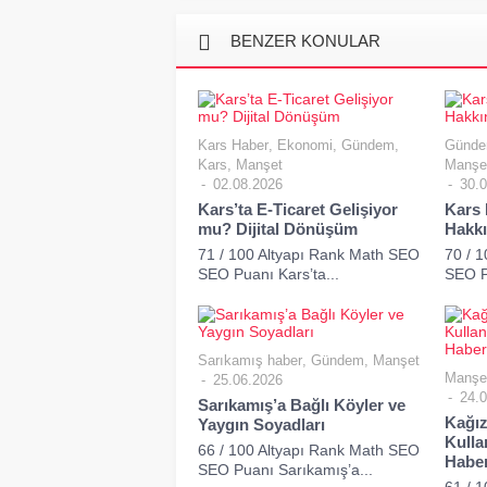
BENZER KONULAR
Kars Haber
,
Ekonomi
,
Gündem
,
Günd
Kars
,
Manşet
Manşe
02.08.2026
30.0
Kars’ta E-Ticaret Gelişiyor
Kars 
mu? Dijital Dönüşüm
Hakk
71 / 100 Altyapı Rank Math SEO
70 / 
SEO Puanı Kars’ta...
SEO Pu
Sarıkamış haber
,
Gündem
,
Manşet
Manşe
25.06.2026
24.0
Sarıkamış’a Bağlı Köyler ve
Kağız
Yaygın Soyadları
Kulla
66 / 100 Altyapı Rank Math SEO
Habe
SEO Puanı Sarıkamış’a...