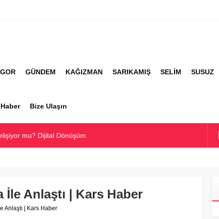
İGOR
GÜNDEM
KAĞIZMAN
SARIKAMIŞ
SELİM
SUSUZ
r Haber
Bize Ulaşın
elişiyor mu? Dijital Dönüşüm
rti Hakkında Ne Düşünüyor?
alimanı Hakkında Her Şey
Köyler ve Yaygın Soyadları
İle Anlaştı | Kars Haber
e En Çok Kullanılan Soyadları | Kars Haber
e Anlaştı | Kars Haber