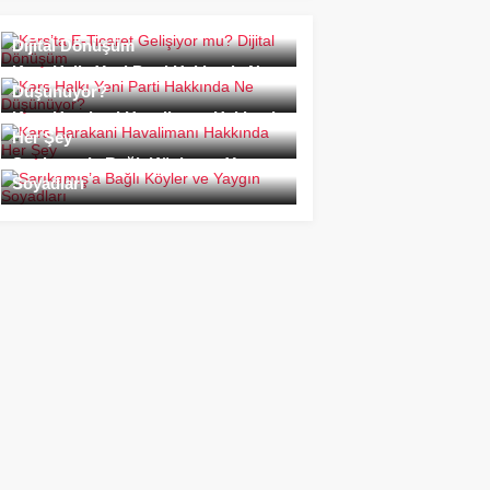
Kars’ta E-Ticaret Gelişiyor mu?
Dijital Dönüşüm
Kars Halkı Yeni Parti Hakkında Ne
Düşünüyor?
Kars Harakani Havalimanı Hakkında
Her Şey
Sarıkamış’a Bağlı Köyler ve Yaygın
Soyadları