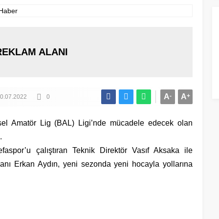
REKLAM ALANI
A
-
A
+
0.07.2022
0
el Amatör Lig (BAL) Ligi’nde mücadele edecek olan
.
aspor’u çalıştıran Teknik Direktör Vasıf Aksaka ile
kanı Erkan Aydın, yeni sezonda yeni hocayla yollarına