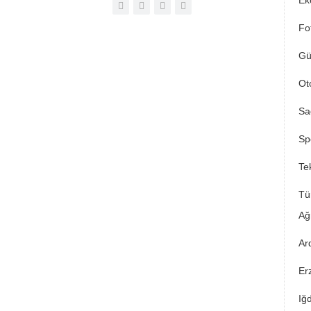
Ek
Fo
Gü
Ot
Sa
Sp
Tek
Tü
Ağ
Ar
Er
Iğ