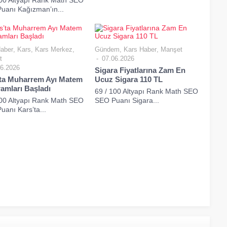
100 Altyapı Rank Math SEO
uanı Kağızman’ın...
aber
,
Kars
,
Kars Merkez
,
Gündem
,
Kars Haber
,
Manşet
t
07.06.2026
6.2026
Sigara Fiyatlarına Zam En
ta Muharrem Ayı Matem
Ucuz Sigara 110 TL
amları Başladı
69 / 100 Altyapı Rank Math SEO
100 Altyapı Rank Math SEO
SEO Puanı Sigara...
anı Kars’ta...