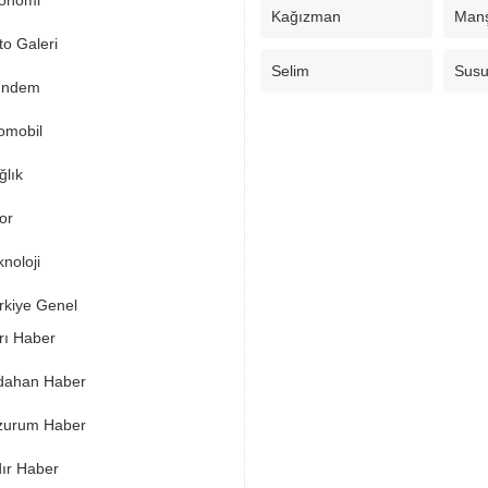
onomi
Kağızman
Man
to Galeri
Selim
Sus
ndem
omobil
ğlık
or
noloji
rkiye Genel
rı Haber
dahan Haber
zurum Haber
dır Haber