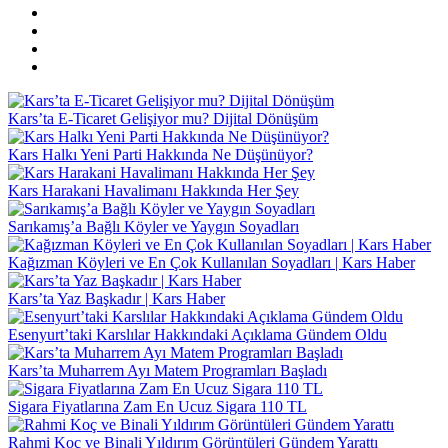
Kars’ta E-Ticaret Gelişiyor mu? Dijital Dönüşüm
Kars Halkı Yeni Parti Hakkında Ne Düşünüyor?
Kars Harakani Havalimanı Hakkında Her Şey
Sarıkamış’a Bağlı Köyler ve Yaygın Soyadları
Kağızman Köyleri ve En Çok Kullanılan Soyadları | Kars Haber
Kars’ta Yaz Başkadır | Kars Haber
Esenyurt’taki Karslılar Hakkındaki Açıklama Gündem Oldu
Kars’ta Muharrem Ayı Matem Programları Başladı
Sigara Fiyatlarına Zam En Ucuz Sigara 110 TL
Rahmi Koç ve Binali Yıldırım Görüntüleri Gündem Yarattı