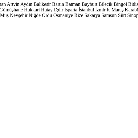
han
Artvin
Aydın
Balıkesir
Bartın
Batman
Bayburt
Bilecik
Bingöl
Bitli
Gümüşhane
Hakkari
Hatay
Iğdır
Isparta
İstanbul
İzmir
K.Maraş
Karab
Muş
Nevşehir
Niğde
Ordu
Osmaniye
Rize
Sakarya
Samsun
Siirt
Sino