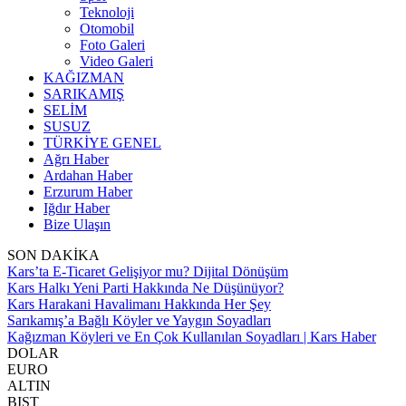
Teknoloji
Otomobil
Foto Galeri
Video Galeri
KAĞIZMAN
SARIKAMIŞ
SELİM
SUSUZ
TÜRKİYE GENEL
Ağrı Haber
Ardahan Haber
Erzurum Haber
Iğdır Haber
Bize Ulaşın
SON DAKİKA
Kars’ta E-Ticaret Gelişiyor mu? Dijital Dönüşüm
Kars Halkı Yeni Parti Hakkında Ne Düşünüyor?
Kars Harakani Havalimanı Hakkında Her Şey
Sarıkamış’a Bağlı Köyler ve Yaygın Soyadları
Kağızman Köyleri ve En Çok Kullanılan Soyadları | Kars Haber
DOLAR
EURO
ALTIN
BIST