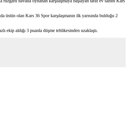
 rüzgarlı havada oynanan karşılaşmaya başlayan taraf ev sahibi Kars
ında üstün olan Kars 36 Spor karşılaşmanın ilk yarısında bulduğu 2
yazlı ekip aldığı 3 puanla düşme tehlikesinden uzaklaştı.