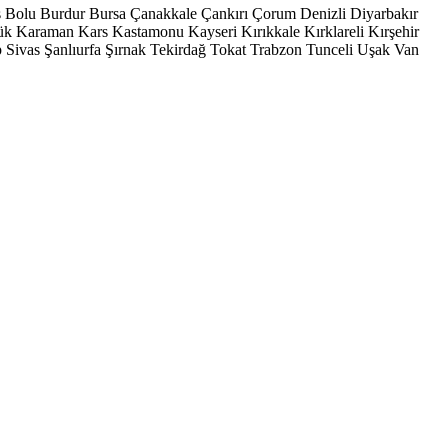
s
Bolu
Burdur
Bursa
Çanakkale
Çankırı
Çorum
Denizli
Diyarbakır
ük
Karaman
Kars
Kastamonu
Kayseri
Kırıkkale
Kırklareli
Kırşehir
p
Sivas
Şanlıurfa
Şırnak
Tekirdağ
Tokat
Trabzon
Tunceli
Uşak
Van