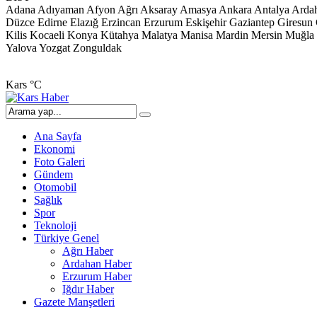
Adana
Adıyaman
Afyon
Ağrı
Aksaray
Amasya
Ankara
Antalya
Arda
Düzce
Edirne
Elazığ
Erzincan
Erzurum
Eskişehir
Gaziantep
Giresun
Kilis
Kocaeli
Konya
Kütahya
Malatya
Manisa
Mardin
Mersin
Muğla
Yalova
Yozgat
Zonguldak
Kars
°C
Ana Sayfa
Ekonomi
Foto Galeri
Gündem
Otomobil
Sağlık
Spor
Teknoloji
Türkiye Genel
Ağrı Haber
Ardahan Haber
Erzurum Haber
Iğdır Haber
Gazete Manşetleri