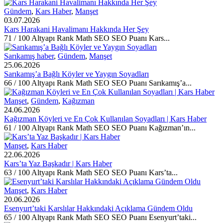
Gündem
,
Kars Haber
,
Manşet
03.07.2026
Kars Harakani Havalimanı Hakkında Her Şey
71 / 100 Altyapı Rank Math SEO SEO Puanı Kars...
Sarıkamış haber
,
Gündem
,
Manşet
25.06.2026
Sarıkamış’a Bağlı Köyler ve Yaygın Soyadları
66 / 100 Altyapı Rank Math SEO SEO Puanı Sarıkamış’a...
Manşet
,
Gündem
,
Kağızman
24.06.2026
Kağızman Köyleri ve En Çok Kullanılan Soyadları | Kars Haber
61 / 100 Altyapı Rank Math SEO SEO Puanı Kağızman’ın...
Manşet
,
Kars Haber
22.06.2026
Kars’ta Yaz Başkadır | Kars Haber
63 / 100 Altyapı Rank Math SEO SEO Puanı Kars’ta...
Manşet
,
Kars Haber
20.06.2026
Esenyurt’taki Karslılar Hakkındaki Açıklama Gündem Oldu
65 / 100 Altyapı Rank Math SEO SEO Puanı Esenyurt’taki...