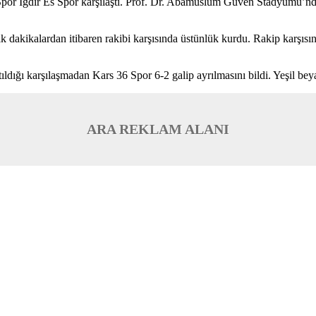
por Iğdır Es Spor karşılaştı. Prof. Dr. Abamüslüm Güven Stadyumu’nda
ilk dakikalardan itibaren rakibi karşısında üstünlük kurdu. Rakip karşıs
atıldığı karşılaşmadan Kars 36 Spor 6-2 galip ayrılmasını bildi. Yeşil be
ARA REKLAM ALANI