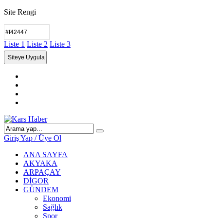
Site Rengi
Liste 1
Liste 2
Liste 3
Giriş Yap / Üye Ol
ANA SAYFA
AKYAKA
ARPAÇAY
DİGOR
GÜNDEM
Ekonomi
Sağlık
Spor