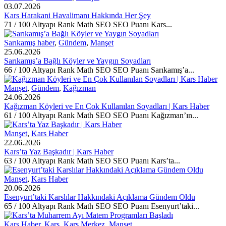
03.07.2026
Kars Harakani Havalimanı Hakkında Her Şey
71 / 100 Altyapı Rank Math SEO SEO Puanı Kars...
Sarıkamış haber
,
Gündem
,
Manşet
25.06.2026
Sarıkamış’a Bağlı Köyler ve Yaygın Soyadları
66 / 100 Altyapı Rank Math SEO SEO Puanı Sarıkamış’a...
Manşet
,
Gündem
,
Kağızman
24.06.2026
Kağızman Köyleri ve En Çok Kullanılan Soyadları | Kars Haber
61 / 100 Altyapı Rank Math SEO SEO Puanı Kağızman’ın...
Manşet
,
Kars Haber
22.06.2026
Kars’ta Yaz Başkadır | Kars Haber
63 / 100 Altyapı Rank Math SEO SEO Puanı Kars’ta...
Manşet
,
Kars Haber
20.06.2026
Esenyurt’taki Karslılar Hakkındaki Açıklama Gündem Oldu
65 / 100 Altyapı Rank Math SEO SEO Puanı Esenyurt’taki...
Kars Haber
,
Kars
,
Kars Merkez
,
Manşet