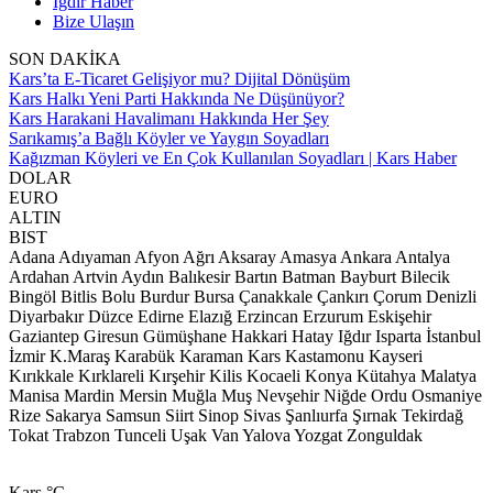
Iğdır Haber
Bize Ulaşın
SON DAKİKA
Kars’ta E-Ticaret Gelişiyor mu? Dijital Dönüşüm
Kars Halkı Yeni Parti Hakkında Ne Düşünüyor?
Kars Harakani Havalimanı Hakkında Her Şey
Sarıkamış’a Bağlı Köyler ve Yaygın Soyadları
Kağızman Köyleri ve En Çok Kullanılan Soyadları | Kars Haber
DOLAR
EURO
ALTIN
BIST
Adana
Adıyaman
Afyon
Ağrı
Aksaray
Amasya
Ankara
Antalya
Ardahan
Artvin
Aydın
Balıkesir
Bartın
Batman
Bayburt
Bilecik
Bingöl
Bitlis
Bolu
Burdur
Bursa
Çanakkale
Çankırı
Çorum
Denizli
Diyarbakır
Düzce
Edirne
Elazığ
Erzincan
Erzurum
Eskişehir
Gaziantep
Giresun
Gümüşhane
Hakkari
Hatay
Iğdır
Isparta
İstanbul
İzmir
K.Maraş
Karabük
Karaman
Kars
Kastamonu
Kayseri
Kırıkkale
Kırklareli
Kırşehir
Kilis
Kocaeli
Konya
Kütahya
Malatya
Manisa
Mardin
Mersin
Muğla
Muş
Nevşehir
Niğde
Ordu
Osmaniye
Rize
Sakarya
Samsun
Siirt
Sinop
Sivas
Şanlıurfa
Şırnak
Tekirdağ
Tokat
Trabzon
Tunceli
Uşak
Van
Yalova
Yozgat
Zonguldak
Kars
°C