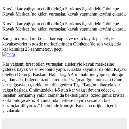
Kars’ta kar yağışının etkili olduğu Sarıkmış ilçesindeki Cıbıltepe
Kayak Merkezi’ne giden yurttaşlar, kayak yapmanın keyfini çıkardı.
Kars’ta kar yağışının etkili olduğu Sarıkmış ilçesindeki Cıbıltepe
Kayak Merkezi’ne giden yurttaşlar, kayak yapmanın keyfini çıkardı.
Sarıçam ormanları, kristal kar yapısı ve uzun kayak pistleriyle
kayakseverlerin gözde merkezlerinden Cıbıltepe’de son yağışlarla
kar kalınlığı 25 santimetreyi geçti.
Kar yağışını fırsat bilen yurttaşlar, aileleriyle kayak merkezine
giderek kayak ve snowboard yaptı. Kızakla kayanlar da oldu.Kayak
Otelleri Derneği Başkanı Halit Taş, AA muhabirine yapmış olduğu
açıklamada, bölgede uzun süredir kar yağmadığını anımsattı.Güne
kar yağışıyla başladıklarını dile getiren Taş, “Bugün itibarıyla kar
yağışı başladı. Önümüzdeki 4-5 gün kar yağışı devam edecek.
İnşallah Sarıkamış yakın zamanda beklediğimiz, özlediğimiz kristal
karla buluşacaktır. Bu anlamda herkese hayırlı sezonlar, bol
kazançlar diliyoruz.” biçiminde konuştu.Bu alana orijinal içerik
yazılacaktır