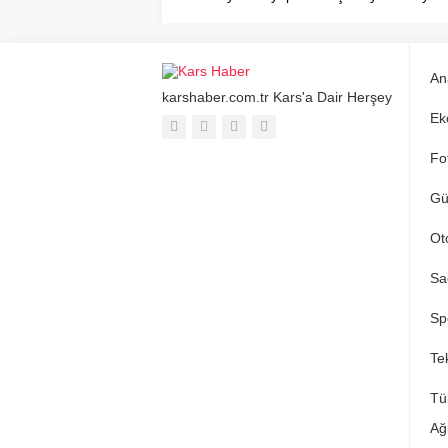
An
karshaber.com.tr Kars'a Dair Herşey
Ek
Fo
Gü
Ot
Sa
Sp
Tek
Tü
Ağ