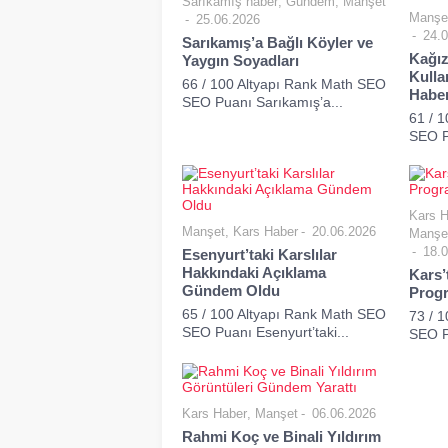
Sarıkamış haber
,
Gündem
,
Manşet
Manşe
25.06.2026
24.0
Sarıkamış’a Bağlı Köyler ve
Kağız
Yaygın Soyadları
Kulla
66 / 100 Altyapı Rank Math SEO
Habe
SEO Puanı Sarıkamış’a...
61 / 
SEO P
Kars H
Manşet
,
Kars Haber
20.06.2026
Manşe
18.0
Esenyurt’taki Karslılar
Hakkındaki Açıklama
Kars’
Gündem Oldu
Progr
65 / 100 Altyapı Rank Math SEO
73 / 
SEO Puanı Esenyurt’taki...
SEO Pu
Kars Haber
,
Manşet
06.06.2026
Rahmi Koç ve Binali Yıldırım