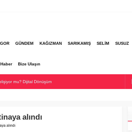
İGOR
GÜNDEM
KAĞIZMAN
SARIKAMIŞ
SELİM
SUSUZ
r Haber
Bize Ulaşın
elişiyor mu? Dijital Dönüşüm
rti Hakkında Ne Düşünüyor?
alimanı Hakkında Her Şey
Köyler ve Yaygın Soyadları
inaya alındı
e En Çok Kullanılan Soyadları | Kars Haber
aya alındı