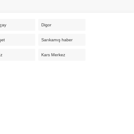
çay
Digor
şet
Sarıkamış haber
uz
Kars Merkez