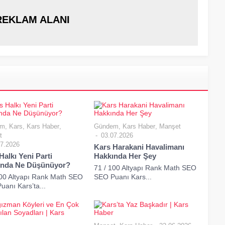
REKLAM ALANI
em
,
Kars
,
Kars Haber
,
Gündem
,
Kars Haber
,
Manşet
t
03.07.2026
7.2026
Kars Harakani Havalimanı
Halkı Yeni Parti
Hakkında Her Şey
ında Ne Düşünüyor?
71 / 100 Altyapı Rank Math SEO
100 Altyapı Rank Math SEO
SEO Puanı Kars...
anı Kars’ta...