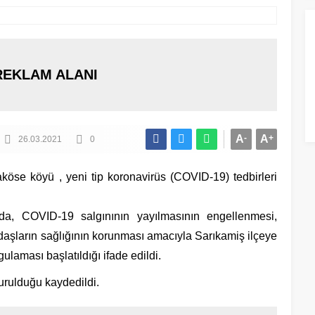
REKLAM ALANI
A
-
A
+
26.03.2021
0
aköse köyü , yeni tip koronavirüs (COVID-19) tedbirleri
ada, COVID-19 salgınının yayılmasının engellenmesi,
aşların sağlığının korunması amacıyla Sarıkamiş ilçeye
laması başlatıldığı ifade edildi.
durulduğu kaydedildi.