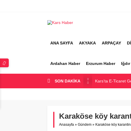
ANA SAYFA
AKYAKA
ARPAÇAY
D
Ardahan Haber
Erzurum Haber
Iğdı
SON DAKİKA
Kars’ta E-Ticaret G
Kars Halkı Yeni Pa
Kars Harakani Hav
Sarıkamış’a Bağlı 
Karaköse köy karant
Kağızman Köyleri v
Anasayfa
»
Gündem
»
Karaköse köy karantin