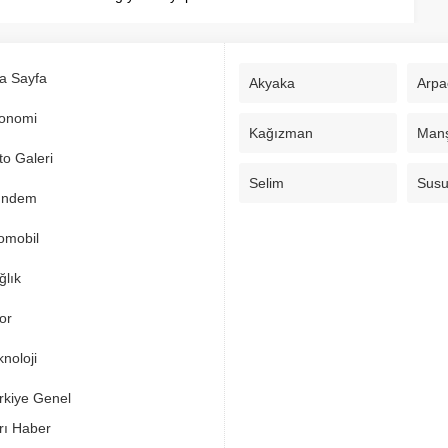
a Sayfa
Akyaka
Arpa
onomi
Kağızman
Man
to Galeri
Selim
Sus
ndem
omobil
ğlık
or
noloji
rkiye Genel
rı Haber