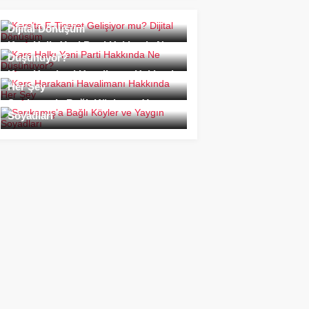
Kars’ta E-Ticaret Gelişiyor mu?
Dijital Dönüşüm
Kars Halkı Yeni Parti Hakkında Ne
Düşünüyor?
Kars Harakani Havalimanı Hakkında
Her Şey
Sarıkamış’a Bağlı Köyler ve Yaygın
Soyadları