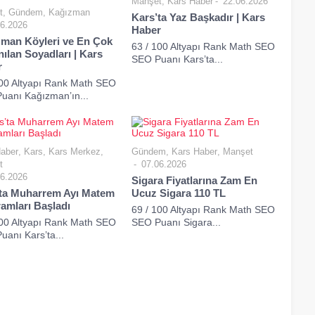
Manşet
,
Kars Haber
22.06.2026
t
,
Gündem
,
Kağızman
Kars’ta Yaz Başkadır | Kars
6.2026
Haber
man Köyleri ve En Çok
63 / 100 Altyapı Rank Math SEO
nılan Soyadları | Kars
SEO Puanı Kars’ta...
r
100 Altyapı Rank Math SEO
uanı Kağızman’ın...
aber
,
Kars
,
Kars Merkez
,
Gündem
,
Kars Haber
,
Manşet
t
07.06.2026
6.2026
Sigara Fiyatlarına Zam En
ta Muharrem Ayı Matem
Ucuz Sigara 110 TL
amları Başladı
69 / 100 Altyapı Rank Math SEO
100 Altyapı Rank Math SEO
SEO Puanı Sigara...
anı Kars’ta...