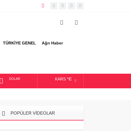
TÜRKİYE GENEL
Ağrı Haber
KARS
°C
DOLAR
EURO
ALTIN
POPÜLER VİDEOLAR
BIST