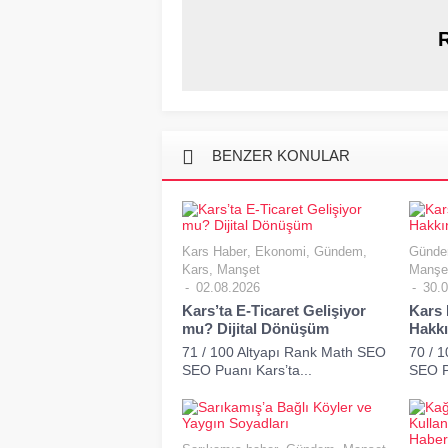
BENZER KONULAR
Kars Haber
,
Ekonomi
,
Gündem
,
Günd
Kars
,
Manşet
Manşe
02.08.2026
30.0
Kars’ta E-Ticaret Gelişiyor
Kars 
mu? Dijital Dönüşüm
Hakk
71 / 100 Altyapı Rank Math SEO
70 / 
SEO Puanı Kars’ta...
SEO Pu