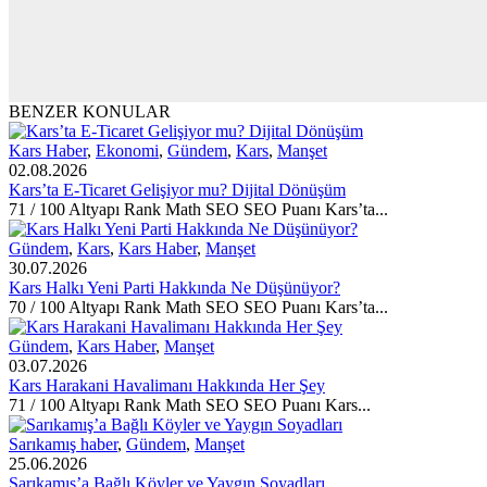
BENZER KONULAR
Kars Haber
,
Ekonomi
,
Gündem
,
Kars
,
Manşet
02.08.2026
Kars’ta E-Ticaret Gelişiyor mu? Dijital Dönüşüm
71 / 100 Altyapı Rank Math SEO SEO Puanı Kars’ta...
Gündem
,
Kars
,
Kars Haber
,
Manşet
30.07.2026
Kars Halkı Yeni Parti Hakkında Ne Düşünüyor?
70 / 100 Altyapı Rank Math SEO SEO Puanı Kars’ta...
Gündem
,
Kars Haber
,
Manşet
03.07.2026
Kars Harakani Havalimanı Hakkında Her Şey
71 / 100 Altyapı Rank Math SEO SEO Puanı Kars...
Sarıkamış haber
,
Gündem
,
Manşet
25.06.2026
Sarıkamış’a Bağlı Köyler ve Yaygın Soyadları