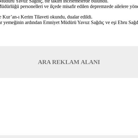
t Müdürü Yavuz Sağdıç, bir takım incelemelerde bulundu.
lüğü personelleri ve ilçede misafir edilen depremzede ailelere yönel
 Kur’an-ı Kerim Tilaveti okundu, dualar edildi.
ftar yemeğinin ardından Emniyet Müdürü Yavuz Sağdıç ve eşi Ebru Sağdıç, 
ARA REKLAM ALANI