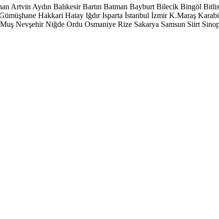
han
Artvin
Aydın
Balıkesir
Bartın
Batman
Bayburt
Bilecik
Bingöl
Bitli
Gümüşhane
Hakkari
Hatay
Iğdır
Isparta
İstanbul
İzmir
K.Maraş
Karab
Muş
Nevşehir
Niğde
Ordu
Osmaniye
Rize
Sakarya
Samsun
Siirt
Sino