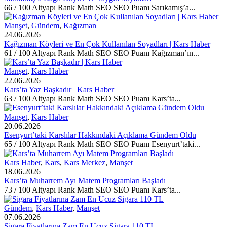
66 / 100 Altyapı Rank Math SEO SEO Puanı Sarıkamış’a...
Manşet
,
Gündem
,
Kağızman
24.06.2026
Kağızman Köyleri ve En Çok Kullanılan Soyadları | Kars Haber
61 / 100 Altyapı Rank Math SEO SEO Puanı Kağızman’ın...
Manşet
,
Kars Haber
22.06.2026
Kars’ta Yaz Başkadır | Kars Haber
63 / 100 Altyapı Rank Math SEO SEO Puanı Kars’ta...
Manşet
,
Kars Haber
20.06.2026
Esenyurt’taki Karslılar Hakkındaki Açıklama Gündem Oldu
65 / 100 Altyapı Rank Math SEO SEO Puanı Esenyurt’taki...
Kars Haber
,
Kars
,
Kars Merkez
,
Manşet
18.06.2026
Kars’ta Muharrem Ayı Matem Programları Başladı
73 / 100 Altyapı Rank Math SEO SEO Puanı Kars’ta...
Gündem
,
Kars Haber
,
Manşet
07.06.2026
Sigara Fiyatlarına Zam En Ucuz Sigara 110 TL