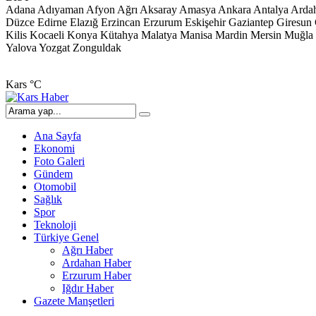
Adana
Adıyaman
Afyon
Ağrı
Aksaray
Amasya
Ankara
Antalya
Arda
Düzce
Edirne
Elazığ
Erzincan
Erzurum
Eskişehir
Gaziantep
Giresun
Kilis
Kocaeli
Konya
Kütahya
Malatya
Manisa
Mardin
Mersin
Muğla
Yalova
Yozgat
Zonguldak
Kars
°C
Ana Sayfa
Ekonomi
Foto Galeri
Gündem
Otomobil
Sağlık
Spor
Teknoloji
Türkiye Genel
Ağrı Haber
Ardahan Haber
Erzurum Haber
Iğdır Haber
Gazete Manşetleri