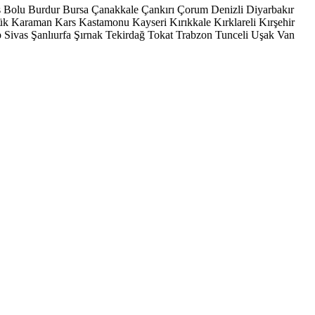
s
Bolu
Burdur
Bursa
Çanakkale
Çankırı
Çorum
Denizli
Diyarbakır
ük
Karaman
Kars
Kastamonu
Kayseri
Kırıkkale
Kırklareli
Kırşehir
p
Sivas
Şanlıurfa
Şırnak
Tekirdağ
Tokat
Trabzon
Tunceli
Uşak
Van