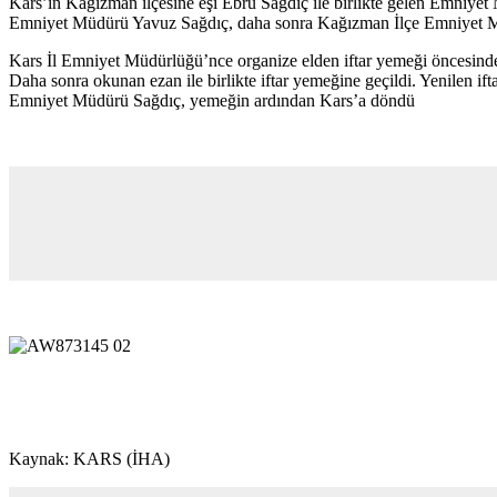
Kars’ın Kağızman ilçesine eşi Ebru Sağdıç ile birlikte gelen Emniye
Emniyet Müdürü Yavuz Sağdıç, daha sonra Kağızman İlçe Emniyet Müdür
Kars İl Emniyet Müdürlüğü’nce organize elden iftar yemeği öncesinde
Daha sonra okunan ezan ile birlikte iftar yemeğine geçildi. Yenilen i
Emniyet Müdürü Sağdıç, yemeğin ardından Kars’a döndü
Kaynak: KARS (İHA)