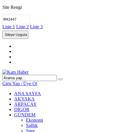
Site Rengi
Liste 1
Liste 2
Liste 3
Giriş Yap / Üye Ol
ANA SAYFA
AKYAKA
ARPAÇAY
DİGOR
GÜNDEM
Ekonomi
Sağlık
Spor