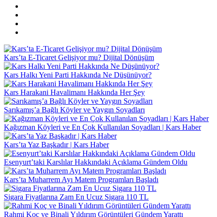
Kars’ta E-Ticaret Gelişiyor mu? Dijital Dönüşüm
Kars Halkı Yeni Parti Hakkında Ne Düşünüyor?
Kars Harakani Havalimanı Hakkında Her Şey
Sarıkamış’a Bağlı Köyler ve Yaygın Soyadları
Kağızman Köyleri ve En Çok Kullanılan Soyadları | Kars Haber
Kars’ta Yaz Başkadır | Kars Haber
Esenyurt’taki Karslılar Hakkındaki Açıklama Gündem Oldu
Kars’ta Muharrem Ayı Matem Programları Başladı
Sigara Fiyatlarına Zam En Ucuz Sigara 110 TL
Rahmi Koç ve Binali Yıldırım Görüntüleri Gündem Yarattı