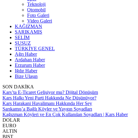
Teknoloji
Otomobil
Foto Galeri
Video Galeri
KAĞIZMAN
SARIKAMIŞ
SELİM
SUSUZ
TÜRKİYE GENEL
Ağrı Haber
Ardahan Haber
Erzurum Haber
Iğdır Haber
Bize Ulaşın
SON DAKİKA
Kars’ta E-Ticaret Gelişiyor mu? Dijital Dönüşüm
Kars Halkı Yeni Parti Hakkında Ne Düşünüyor?
Kars Harakani Havalimanı Hakkında Her Şey
Sarıkamış’a Bağlı Köyler ve Yaygın Soyadları
Kağızman Köyleri ve En Çok Kullanılan Soyadları | Kars Haber
DOLAR
EURO
ALTIN
BIST