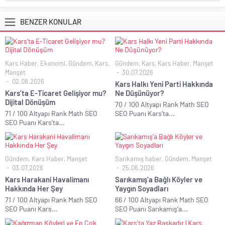
BENZER KONULAR
Kars Haber
,
Ekonomi
,
Gündem
,
Kars
,
Gündem
,
Kars
,
Kars Haber
,
Manşet
Manşet
30.07.2026
02.08.2026
Kars Halkı Yeni Parti Hakkında
Kars’ta E-Ticaret Gelişiyor mu?
Ne Düşünüyor?
Dijital Dönüşüm
70 / 100 Altyapı Rank Math SEO
71 / 100 Altyapı Rank Math SEO
SEO Puanı Kars’ta...
SEO Puanı Kars’ta...
Gündem
,
Kars Haber
,
Manşet
Sarıkamış haber
,
Gündem
,
Manşet
03.07.2026
25.06.2026
Kars Harakani Havalimanı
Sarıkamış’a Bağlı Köyler ve
Hakkında Her Şey
Yaygın Soyadları
71 / 100 Altyapı Rank Math SEO
66 / 100 Altyapı Rank Math SEO
SEO Puanı Kars...
SEO Puanı Sarıkamış’a...