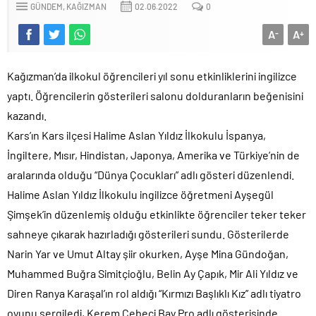
GÜNDEM
KAĞIZMAN
02.06.2022
0
A
A
-
+
Kağızman’da ilkokul öğrencileri yıl sonu etkinliklerini ingilizce
yaptı. Öğrencilerin gösterileri salonu dolduranların beğenisini
kazandı.
Kars’ın Kars ilçesi Halime Aslan Yıldız İlkokulu İspanya,
İngiltere, Mısır, Hindistan, Japonya, Amerika ve Türkiye’nin de
aralarında olduğu “Dünya Çocukları” adlı gösteri düzenlendi.
Halime Aslan Yıldız İlkokulu ingilizce öğretmeni Ayşegül
Şimşek’in düzenlemiş olduğu etkinlikte öğrenciler teker teker
sahneye çıkarak hazırladığı gösterileri sundu. Gösterilerde
Narin Yar ve Umut Altay şiir okurken, Ayşe Mina Gündoğan,
Muhammed Buğra Simitçioğlu, Belin Ay Çapık, Mir Ali Yıldız ve
Diren Ranya Karaşal’ın rol aldığı “Kırmızı Başlıklı Kız” adlı tiyatro
oyunu sergiledi, Kerem Cebeci Bay Pro adlı gösterisinde