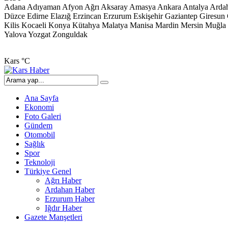
Adana
Adıyaman
Afyon
Ağrı
Aksaray
Amasya
Ankara
Antalya
Arda
Düzce
Edirne
Elazığ
Erzincan
Erzurum
Eskişehir
Gaziantep
Giresun
Kilis
Kocaeli
Konya
Kütahya
Malatya
Manisa
Mardin
Mersin
Muğla
Yalova
Yozgat
Zonguldak
Kars
°C
Ana Sayfa
Ekonomi
Foto Galeri
Gündem
Otomobil
Sağlık
Spor
Teknoloji
Türkiye Genel
Ağrı Haber
Ardahan Haber
Erzurum Haber
Iğdır Haber
Gazete Manşetleri