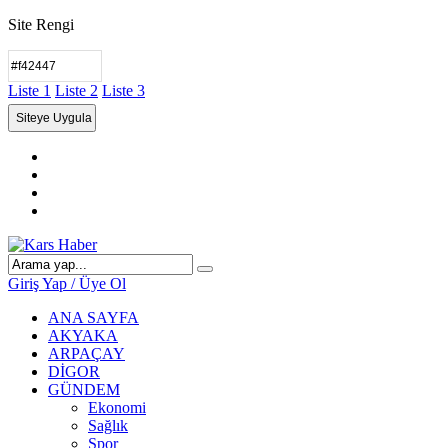
Site Rengi
Liste 1
Liste 2
Liste 3
Giriş Yap / Üye Ol
ANA SAYFA
AKYAKA
ARPAÇAY
DİGOR
GÜNDEM
Ekonomi
Sağlık
Spor