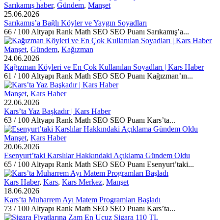
Sarıkamış haber
,
Gündem
,
Manşet
25.06.2026
Sarıkamış’a Bağlı Köyler ve Yaygın Soyadları
66 / 100 Altyapı Rank Math SEO SEO Puanı Sarıkamış’a...
Manşet
,
Gündem
,
Kağızman
24.06.2026
Kağızman Köyleri ve En Çok Kullanılan Soyadları | Kars Haber
61 / 100 Altyapı Rank Math SEO SEO Puanı Kağızman’ın...
Manşet
,
Kars Haber
22.06.2026
Kars’ta Yaz Başkadır | Kars Haber
63 / 100 Altyapı Rank Math SEO SEO Puanı Kars’ta...
Manşet
,
Kars Haber
20.06.2026
Esenyurt’taki Karslılar Hakkındaki Açıklama Gündem Oldu
65 / 100 Altyapı Rank Math SEO SEO Puanı Esenyurt’taki...
Kars Haber
,
Kars
,
Kars Merkez
,
Manşet
18.06.2026
Kars’ta Muharrem Ayı Matem Programları Başladı
73 / 100 Altyapı Rank Math SEO SEO Puanı Kars’ta...