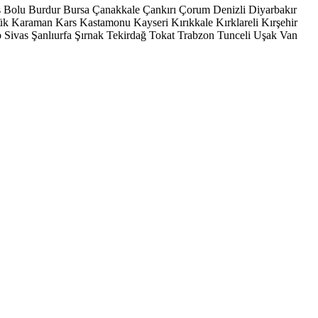
s
Bolu
Burdur
Bursa
Çanakkale
Çankırı
Çorum
Denizli
Diyarbakır
ük
Karaman
Kars
Kastamonu
Kayseri
Kırıkkale
Kırklareli
Kırşehir
p
Sivas
Şanlıurfa
Şırnak
Tekirdağ
Tokat
Trabzon
Tunceli
Uşak
Van