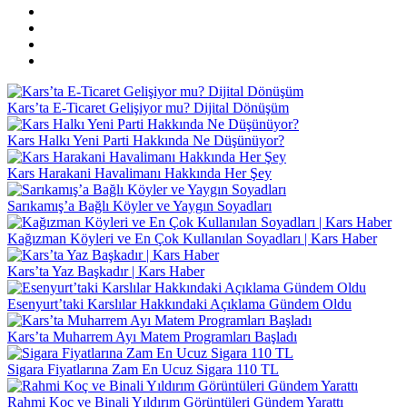
Kars’ta E-Ticaret Gelişiyor mu? Dijital Dönüşüm
Kars Halkı Yeni Parti Hakkında Ne Düşünüyor?
Kars Harakani Havalimanı Hakkında Her Şey
Sarıkamış’a Bağlı Köyler ve Yaygın Soyadları
Kağızman Köyleri ve En Çok Kullanılan Soyadları | Kars Haber
Kars’ta Yaz Başkadır | Kars Haber
Esenyurt’taki Karslılar Hakkındaki Açıklama Gündem Oldu
Kars’ta Muharrem Ayı Matem Programları Başladı
Sigara Fiyatlarına Zam En Ucuz Sigara 110 TL
Rahmi Koç ve Binali Yıldırım Görüntüleri Gündem Yarattı