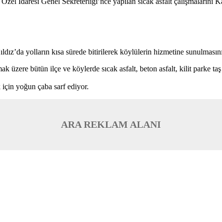
 Özel İdaresi Genel Sekreterliği’nce yapılan sıcak asfalt çalışmaların
dız’da yolların kısa sürede bitirilerek köylülerin hizmetine sunulmasını 
 üzere bütün ilçe ve köylerde sıcak asfalt, beton asfalt, kilit parke ta
 için yoğun çaba sarf ediyor.
ARA REKLAM ALANI