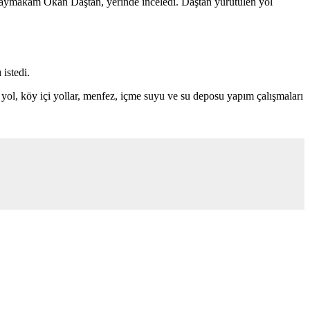
ı Kaymakam Okan Daştan, yerinde inceledi. Daştan yürütülen yol
istedi.
ş yol, köy içi yollar, menfez, içme suyu ve su deposu yapım çalışmaları