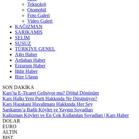
Teknoloji
Otomobil
Foto Galeri
Video Galeri
KAĞIZMAN
SARIKAMIŞ
SELİM
SUSUZ
TÜRKİYE GENEL
Ağrı Haber
Ardahan Haber
Erzurum Haber
Iğdır Haber
Bize Ulaşın
SON DAKİKA
Kars’ta E-Ticaret Gelişiyor mu? Dijital Dönüşüm
Kars Halkı Yeni Parti Hakkında Ne Düşünüyor?
Kars Harakani Havalimanı Hakkında Her Şey
Sarıkamış’a Bağlı Köyler ve Yaygın Soyadları
Kağızman Köyleri ve En Çok Kullanılan Soyadları | Kars Haber
DOLAR
EURO
ALTIN
BIST