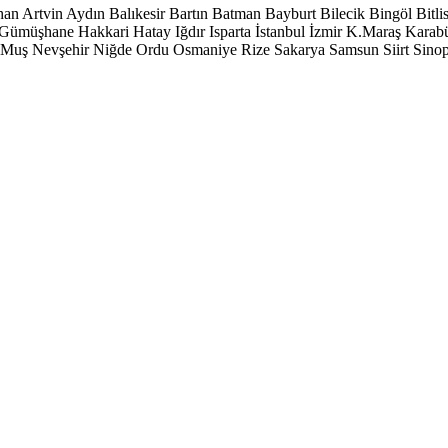
han
Artvin
Aydın
Balıkesir
Bartın
Batman
Bayburt
Bilecik
Bingöl
Bitli
Gümüşhane
Hakkari
Hatay
Iğdır
Isparta
İstanbul
İzmir
K.Maraş
Karab
Muş
Nevşehir
Niğde
Ordu
Osmaniye
Rize
Sakarya
Samsun
Siirt
Sino