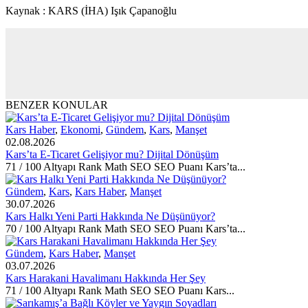
Kaynak : KARS (İHA) Işık Çapanoğlu
BENZER KONULAR
Kars Haber
,
Ekonomi
,
Gündem
,
Kars
,
Manşet
02.08.2026
Kars’ta E-Ticaret Gelişiyor mu? Dijital Dönüşüm
71 / 100 Altyapı Rank Math SEO SEO Puanı Kars’ta...
Gündem
,
Kars
,
Kars Haber
,
Manşet
30.07.2026
Kars Halkı Yeni Parti Hakkında Ne Düşünüyor?
70 / 100 Altyapı Rank Math SEO SEO Puanı Kars’ta...
Gündem
,
Kars Haber
,
Manşet
03.07.2026
Kars Harakani Havalimanı Hakkında Her Şey
71 / 100 Altyapı Rank Math SEO SEO Puanı Kars...