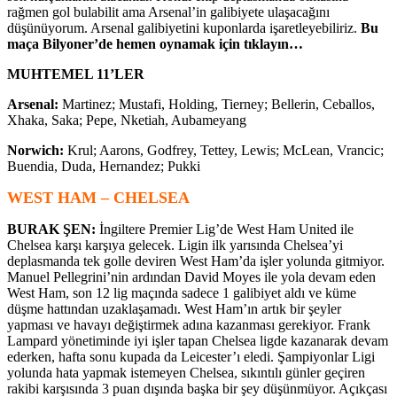
rağmen gol bulabilit ama Arsenal’in galibiyete ulaşacağını
düşünüyorum. Arsenal galibiyetini kuponlarda işaretleyebiliriz.
Bu
maça Bilyoner’de hemen oynamak için tıklayın…
MUHTEMEL 11’LER
Arsenal:
Martinez; Mustafi, Holding, Tierney; Bellerin, Ceballos,
Xhaka, Saka; Pepe, Nketiah, Aubameyang
Norwich:
Krul; Aarons, Godfrey, Tettey, Lewis; McLean, Vrancic;
Buendia, Duda, Hernandez; Pukki
WEST HAM – CHELSEA
BURAK ŞEN:
İngiltere Premier Lig’de West Ham United ile
Chelsea karşı karşıya gelecek. Ligin ilk yarısında Chelsea’yi
deplasmanda tek golle deviren West Ham’da işler yolunda gitmiyor.
Manuel Pellegrini’nin ardından David Moyes ile yola devam eden
West Ham, son 12 lig maçında sadece 1 galibiyet aldı ve küme
düşme hattından uzaklaşamadı. West Ham’ın artık bir şeyler
yapması ve havayı değiştirmek adına kazanması gerekiyor. Frank
Lampard yönetiminde iyi işler tapan Chelsea ligde kazanarak devam
ederken, hafta sonu kupada da Leicester’ı eledi. Şampiyonlar Ligi
yolunda hata yapmak istemeyen Chelsea, sıkıntılı günler geçiren
rakibi karşısında 3 puan dışında başka bir şey düşünmüyor. Açıkçası