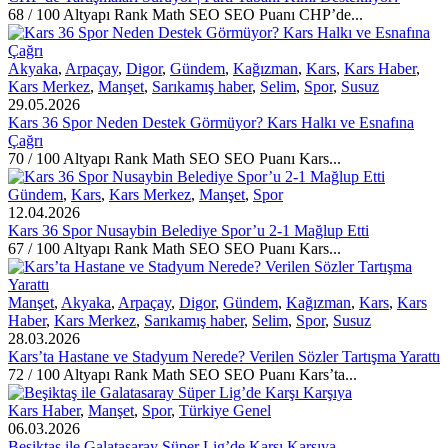
68 / 100 Altyapı Rank Math SEO SEO Puanı CHP’de...
Akyaka
,
Arpaçay
,
Digor
,
Gündem
,
Kağızman
,
Kars
,
Kars Haber
,
Kars Merkez
,
Manşet
,
Sarıkamış haber
,
Selim
,
Spor
,
Susuz
29.05.2026
Kars 36 Spor Neden Destek Görmüyor? Kars Halkı ve Esnafına
Çağrı
70 / 100 Altyapı Rank Math SEO SEO Puanı Kars...
Gündem
,
Kars
,
Kars Merkez
,
Manşet
,
Spor
12.04.2026
Kars 36 Spor Nusaybin Belediye Spor’u 2-1 Mağlup Etti
67 / 100 Altyapı Rank Math SEO SEO Puanı Kars...
Manşet
,
Akyaka
,
Arpaçay
,
Digor
,
Gündem
,
Kağızman
,
Kars
,
Kars
Haber
,
Kars Merkez
,
Sarıkamış haber
,
Selim
,
Spor
,
Susuz
28.03.2026
Kars’ta Hastane ve Stadyum Nerede? Verilen Sözler Tartışma Yarattı
72 / 100 Altyapı Rank Math SEO SEO Puanı Kars’ta...
Kars Haber
,
Manşet
,
Spor
,
Türkiye Genel
06.03.2026
Beşiktaş ile Galatasaray Süper Lig’de Karşı Karşıya