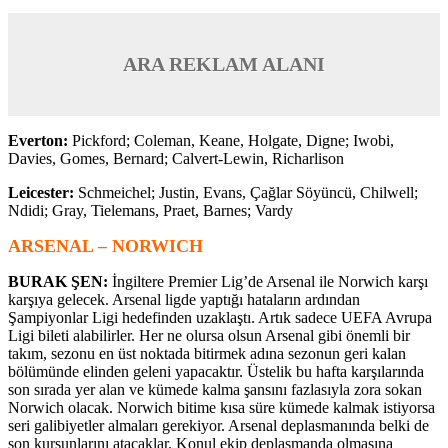
ARA REKLAM ALANI
Everton:
Pickford; Coleman, Keane, Holgate, Digne; Iwobi,
Davies, Gomes, Bernard; Calvert-Lewin, Richarlison
Leicester:
Schmeichel; Justin, Evans, Çağlar Söyüncü, Chilwell;
Ndidi; Gray, Tielemans, Praet, Barnes; Vardy
ARSENAL – NORWICH
BURAK ŞEN:
İngiltere Premier Lig’de Arsenal ile Norwich karşı
karşıya gelecek. Arsenal ligde yaptığı hataların ardından
Şampiyonlar Ligi hedefinden uzaklaştı. Artık sadece UEFA Avrupa
Ligi bileti alabilirler. Her ne olursa olsun Arsenal gibi önemli bir
takım, sezonu en üst noktada bitirmek adına sezonun geri kalan
bölümünde elinden geleni yapacaktır. Üstelik bu hafta karşılarında
son sırada yer alan ve kümede kalma şansını fazlasıyla zora sokan
Norwich olacak. Norwich bitime kısa süre kümede kalmak istiyorsa
seri galibiyetler almaları gerekiyor. Arsenal deplasmanında belki de
son kurşunlarını atacaklar. Konul ekip deplasmanda olmasına