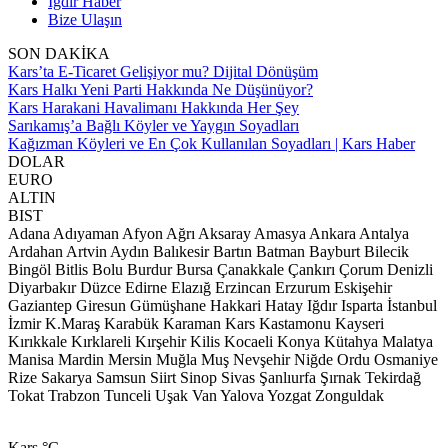
Iğdır Haber
Bize Ulaşın
SON DAKİKA
Kars’ta E-Ticaret Gelişiyor mu? Dijital Dönüşüm
Kars Halkı Yeni Parti Hakkında Ne Düşünüyor?
Kars Harakani Havalimanı Hakkında Her Şey
Sarıkamış’a Bağlı Köyler ve Yaygın Soyadları
Kağızman Köyleri ve En Çok Kullanılan Soyadları | Kars Haber
DOLAR
EURO
ALTIN
BIST
Adana
Adıyaman
Afyon
Ağrı
Aksaray
Amasya
Ankara
Antalya
Ardahan
Artvin
Aydın
Balıkesir
Bartın
Batman
Bayburt
Bilecik
Bingöl
Bitlis
Bolu
Burdur
Bursa
Çanakkale
Çankırı
Çorum
Denizli
Diyarbakır
Düzce
Edirne
Elazığ
Erzincan
Erzurum
Eskişehir
Gaziantep
Giresun
Gümüşhane
Hakkari
Hatay
Iğdır
Isparta
İstanbul
İzmir
K.Maraş
Karabük
Karaman
Kars
Kastamonu
Kayseri
Kırıkkale
Kırklareli
Kırşehir
Kilis
Kocaeli
Konya
Kütahya
Malatya
Manisa
Mardin
Mersin
Muğla
Muş
Nevşehir
Niğde
Ordu
Osmaniye
Rize
Sakarya
Samsun
Siirt
Sinop
Sivas
Şanlıurfa
Şırnak
Tekirdağ
Tokat
Trabzon
Tunceli
Uşak
Van
Yalova
Yozgat
Zonguldak
Kars
°C