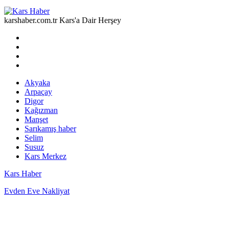
karshaber.com.tr Kars'a Dair Herşey
Akyaka
Arpaçay
Digor
Kağızman
Manşet
Sarıkamış haber
Selim
Susuz
Kars Merkez
Kars Haber
Evden Eve Nakliyat