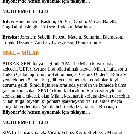
Bilyoner’de hemen oynamak için tıklayın…
MUHTEMEL 11’LER
Inter:
Handanovic; Bastoni, De Vrij, Godin; Moses, Barella,
Gagliadini, Biraghi; Eriksen; Lukaku, Martinez
Bresica:
Joronen; Sabelli, Papetti, Mateju, Semprini; Bjarnason,
Tonali, Dessena; Zmrhal; Torregrossa, Donnarumma
SPAL – MİLAN
BURAK ŞEN: İtalya Ligi’nde SPAL ile Milan karşı karşıya
gelecek. UEFA Avrupa Ligi bileti almak isteyen Milan, hafta sonu
Hakan Çalhanoğlu’nun gol attığı maçta, Cengiz Ünder’li Roma’yı
yenerek hem önemli bir galibiyet aldı hem de moral olarak iyi
duruma geldi. Şimdi ligin son sırasında yer alan ve kümede kalma
şansını zora sokan SPAL’a konuk olacaklar. Roma zaferiyle bu
deplasmana çıkacak olan Milan, kazanarak yoluna devam edecektir.
Milan’ın galibiyetini kuponlara işaretleyebiliriz. Bu arada maçta
karşılıklı goller olacağını da belirtmek de yarar var.
Bu maça
Bilyoner’de hemen oynamak için tıklayın…
MUHTEMEL 11’LER
SPAL:
Letica; Cionek, Vicari, Felipe, Reca; Strefezza, Missiroli,