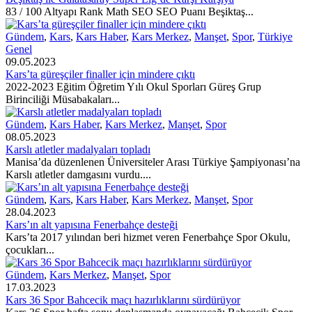
83 / 100 Altyapı Rank Math SEO SEO Puanı Beşiktaş...
Gündem
,
Kars
,
Kars Haber
,
Kars Merkez
,
Manşet
,
Spor
,
Türkiye
Genel
09.05.2023
Kars’ta güreşçiler finaller için mindere çıktı
2022-2023 Eğitim Öğretim Yılı Okul Sporları Güreş Grup
Birinciliği Müsabakaları...
Gündem
,
Kars Haber
,
Kars Merkez
,
Manşet
,
Spor
08.05.2023
Karslı atletler madalyaları topladı
Manisa’da düzenlenen Üniversiteler Arası Türkiye Şampiyonası’na
Karslı atletler damgasını vurdu....
Gündem
,
Kars
,
Kars Haber
,
Kars Merkez
,
Manşet
,
Spor
28.04.2023
Kars’ın alt yapısına Fenerbahçe desteği
Kars’ta 2017 yılından beri hizmet veren Fenerbahçe Spor Okulu,
çocukları...
Gündem
,
Kars Merkez
,
Manşet
,
Spor
17.03.2023
Kars 36 Spor Bahcecik maçı hazırlıklarını sürdürüyor