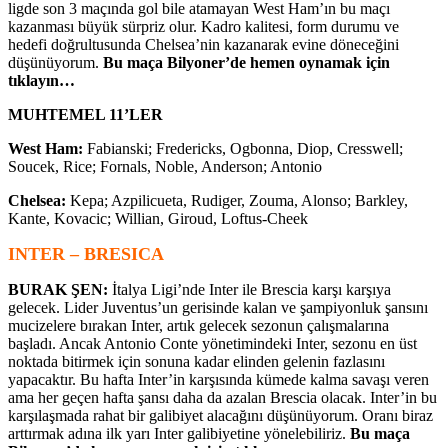
ligde son 3 maçında gol bile atamayan West Ham’ın bu maçı
kazanması büyük sürpriz olur. Kadro kalitesi, form durumu ve
hedefi doğrultusunda Chelsea’nin kazanarak evine döneceğini
düşünüyorum.
Bu maça Bilyoner’de hemen oynamak için
tıklayın…
MUHTEMEL 11’LER
West Ham:
Fabianski; Fredericks, Ogbonna, Diop, Cresswell;
Soucek, Rice; Fornals, Noble, Anderson; Antonio
Chelsea:
Kepa; Azpilicueta, Rudiger, Zouma, Alonso; Barkley,
Kante, Kovacic; Willian, Giroud, Loftus-Cheek
INTER – BRESICA
BURAK ŞEN:
İtalya Ligi’nde Inter ile Brescia karşı karşıya
gelecek. Lider Juventus’un gerisinde kalan ve şampiyonluk şansını
mucizelere bırakan Inter, artık gelecek sezonun çalışmalarına
başladı. Ancak Antonio Conte yönetimindeki Inter, sezonu en üst
noktada bitirmek için sonuna kadar elinden gelenin fazlasını
yapacaktır. Bu hafta Inter’in karşısında kümede kalma savaşı veren
ama her geçen hafta şansı daha da azalan Brescia olacak. Inter’in bu
karşılaşmada rahat bir galibiyet alacağını düşünüyorum. Oranı biraz
arttırmak adına ilk yarı Inter galibiyetine yönelebiliriz.
Bu maça