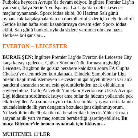
Futbolda heyecan Avrupa’da devam ediyor. İngiltere Premier Lig’in
yanı sıra, İtalya Serie A ve İspanya La Liga’dan nefes kesecek
maçlar oynanacak. Sporx iddaa ekibi, 30 Haziran Salı günü
oynanacak karşılaşmalardan en önemlilerini sizler için değerlendirdi.
Geride kalan hafta sonu kazandırmaya devam eden Sporx iddaa
ekibi, Salı günü bankolarıyla da sizlere yardımcı olmaya hazır.
Herkese bol şanslar…
EVERTON – LEICESTER
BURAK ŞEN:
İngiltere Premier Lig’de Everton ile Leicester City
karşı karşıya gelecek. Çağlar Söyüncü’nün formasını giydiği
Leicester, Brighton ile golsüz berabere kaldıktan sonra FA Cup’ta
Chelsea’ye elenmekten kurtulamadı. Elindeki Şampiyonlar Ligi
biletini kaptırmak istemeyen Leicester’ın galibiyeti ihtiyacı var ama
pandemi arasından sonra eski görüntülerinden uzak olduklarını
söyleyebiliriz. Carlo Ancelotti ‘nin ekibi Everton ise UEFA Avrupa
Ligi iddiasını sürdürmek istiyor ama onlar da hücum yollarında pek
etkili değiller. Ara sonrası oyun olarak sıkıntılar yaşayan iki takımın
mücadelesinde ilk yarı dengenin bozulacağını düşünmüyorum.
Yüksek ihtimalle 90 dakika da beraberlikle bitecek. Yüksek oran
arayanlar ilk yarı ve maç sonucu beraberliği işaretleyebilirler.
Bu
maça Bilyoner’de hemen oynamak için tıklayın…
MUHTEMEL 11’LER