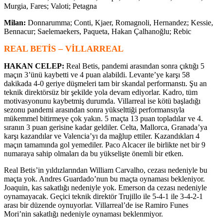
Murgia, Fares; Valoti; Petagna
Milan:
Donnarumma; Conti, Kjaer, Romagnoli, Hernandez; Kessie,
Bennacur; Saelemaekers, Paqueta, Hakan Çalhanoğlu; Rebic
REAL BETİS – VİLLARREAL
HAKAN CELEP:
Real Betis, pandemi arasından sonra çıktığı 5
maçın 3’ünü kaybetti ve 4 puan alabildi. Levante’ye karşı 58
dakikada 4-0 geriye düşmeleri tam bir skandal performanstı. Şu an
teknik direktörsüz bir şekilde yola devam ediyorlar. Kadro, tüm
motivasyonunu kaybetmiş durumda. Villarreal ise kötü başladığı
sezonu pandemi arasından sonra yükselttiği performansıyla
mükemmel bitirmeye çok yakın. 5 maçta 13 puan topladılar ve 4.
sıranın 3 puan gerisine kadar geldiler. Celta, Mallorca, Granada’ya
karşı kazandılar ve Valencia’yı da mağlup ettiler. Kazandıkları 4
maçın tamamında gol yemediler. Paco Alcacer ile birlikte net bir 9
numaraya sahip olmaları da bu yükselişte önemli bir etken.
Real Betis’in yıldızlarından William Carvalho, cezası nedeniyle bu
maçta yok. Andres Guardado’nun bu maçta oynaması bekleniyor.
Joaquin, kas sakatlığı nedeniyle yok. Emerson da cezası nedeniyle
oynamayacak. Geçici teknik direktör Trujillo ile 5-4-1 ile 3-4-2-1
arası bir düzende oynuyorlar. Villarreal’de ise Ramiro Funes
Mori’nin sakatlığı nedeniyle oynaması beklenmiyor.