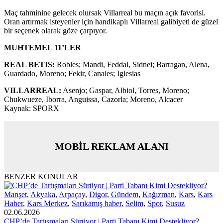
Maç tahminine gelecek olursak Villarreal bu maçın açık favorisi.
Oran artırmak isteyenler için handikaplı Villarreal galibiyeti de güzel
bir seçenek olarak göze çarpıyor.
MUHTEMEL 11’LER
REAL BETIS:
Robles; Mandi, Feddal, Sidnei; Barragan, Alena,
Guardado, Moreno; Fekir, Canales; Iglesias
VILLARREAL:
Asenjo; Gaspar, Albiol, Torres, Moreno;
Chukwueze, Iborra, Anguissa, Cazorla; Moreno, Alcacer
Kaynak: SPORX
MOBİL REKLAM ALANI
BENZER KONULAR
Manşet
,
Akyaka
,
Arpaçay
,
Digor
,
Gündem
,
Kağızman
,
Kars
,
Kars
Haber
,
Kars Merkez
,
Sarıkamış haber
,
Selim
,
Spor
,
Susuz
02.06.2026
CHP’de Tartışmaları Sürüyor | Parti Tabanı Kimi Destekliyor?