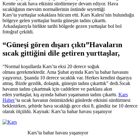
Kentte sıcak hava etkisini sürdürmeye devam ediyor. Hava
sıcaklığının mevsim normallerinin üstünde seyrettiği
Kars’ta yurttaşlar sokaklara hücum etti. Kars Kalesi’nin bulunduğu
bölgeye gelen yurttaşlar burda güneşin tadını çıkarttı.
Arkadaşlarıyla birlikte tarihi bölgede gezen yurttaşlar bol bol
fotoğraf çekildi.
“Güneşi gören dışarı çıktı”Havaların
sıcak gittiğini dile getiren yurttaşlar,
“Normal koşullarda Kars’ta eksi 20 derece soğuk
olması gerekmektedir. Ama Şubat ayında Kars’ta bahar havasını
yaşıyoruz. Şuanda 10 derece sıcaklık var. Herkes kendini dışarıya
atmış. Bizde gezdik, dolaştık, güneşin tadını çıkarttık” dedi.Sıcak
havanın tadını çıkartmak için caddelere ve parklara akın
eden yurttaşlar, kış ayında baharı yaşamanın tadını çıkarttı.
Kars
Haber
’ta sıcak havanın önümüzdeki günlerde etkisini sürdürmesi
beklenirken, şehirde hava sıcaklığı gece eksi 8, gündüz ise 10 derece
olarak ölçüldü. Kaynak: Kars’ta bahar havası yaşanıyor
Kars’ta bahar havası yaşanıyor