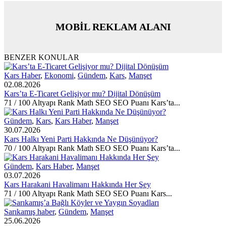
MOBİL REKLAM ALANI
BENZER KONULAR
Kars Haber
,
Ekonomi
,
Gündem
,
Kars
,
Manşet
02.08.2026
Kars’ta E-Ticaret Gelişiyor mu? Dijital Dönüşüm
71 / 100 Altyapı Rank Math SEO SEO Puanı Kars’ta...
Gündem
,
Kars
,
Kars Haber
,
Manşet
30.07.2026
Kars Halkı Yeni Parti Hakkında Ne Düşünüyor?
70 / 100 Altyapı Rank Math SEO SEO Puanı Kars’ta...
Gündem
,
Kars Haber
,
Manşet
03.07.2026
Kars Harakani Havalimanı Hakkında Her Şey
71 / 100 Altyapı Rank Math SEO SEO Puanı Kars...
Sarıkamış haber
,
Gündem
,
Manşet
25.06.2026