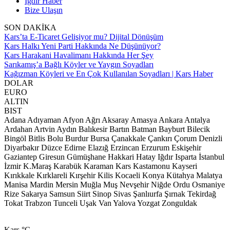
Iğdır Haber
Bize Ulaşın
SON DAKİKA
Kars’ta E-Ticaret Gelişiyor mu? Dijital Dönüşüm
Kars Halkı Yeni Parti Hakkında Ne Düşünüyor?
Kars Harakani Havalimanı Hakkında Her Şey
Sarıkamış’a Bağlı Köyler ve Yaygın Soyadları
Kağızman Köyleri ve En Çok Kullanılan Soyadları | Kars Haber
DOLAR
EURO
ALTIN
BIST
Adana
Adıyaman
Afyon
Ağrı
Aksaray
Amasya
Ankara
Antalya
Ardahan
Artvin
Aydın
Balıkesir
Bartın
Batman
Bayburt
Bilecik
Bingöl
Bitlis
Bolu
Burdur
Bursa
Çanakkale
Çankırı
Çorum
Denizli
Diyarbakır
Düzce
Edirne
Elazığ
Erzincan
Erzurum
Eskişehir
Gaziantep
Giresun
Gümüşhane
Hakkari
Hatay
Iğdır
Isparta
İstanbul
İzmir
K.Maraş
Karabük
Karaman
Kars
Kastamonu
Kayseri
Kırıkkale
Kırklareli
Kırşehir
Kilis
Kocaeli
Konya
Kütahya
Malatya
Manisa
Mardin
Mersin
Muğla
Muş
Nevşehir
Niğde
Ordu
Osmaniye
Rize
Sakarya
Samsun
Siirt
Sinop
Sivas
Şanlıurfa
Şırnak
Tekirdağ
Tokat
Trabzon
Tunceli
Uşak
Van
Yalova
Yozgat
Zonguldak
Kars
°C