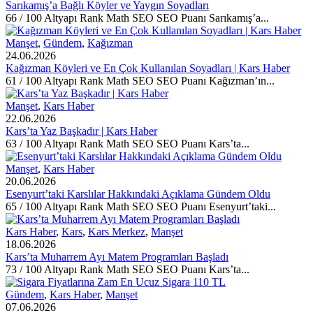
Sarıkamış’a Bağlı Köyler ve Yaygın Soyadları
66 / 100 Altyapı Rank Math SEO SEO Puanı Sarıkamış’a...
Manşet
,
Gündem
,
Kağızman
24.06.2026
Kağızman Köyleri ve En Çok Kullanılan Soyadları | Kars Haber
61 / 100 Altyapı Rank Math SEO SEO Puanı Kağızman’ın...
Manşet
,
Kars Haber
22.06.2026
Kars’ta Yaz Başkadır | Kars Haber
63 / 100 Altyapı Rank Math SEO SEO Puanı Kars’ta...
Manşet
,
Kars Haber
20.06.2026
Esenyurt’taki Karslılar Hakkındaki Açıklama Gündem Oldu
65 / 100 Altyapı Rank Math SEO SEO Puanı Esenyurt’taki...
Kars Haber
,
Kars
,
Kars Merkez
,
Manşet
18.06.2026
Kars’ta Muharrem Ayı Matem Programları Başladı
73 / 100 Altyapı Rank Math SEO SEO Puanı Kars’ta...
Gündem
,
Kars Haber
,
Manşet
07.06.2026