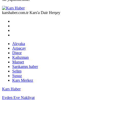
karshaber.com.tr Kars'a Dair Herşey
Akyaka
Arpaçay
Digor
Kağızman
Manşet
Sarıkamış haber
Selim
Susuz
Kars Merkez
Kars Haber
Evden Eve Nakliyat