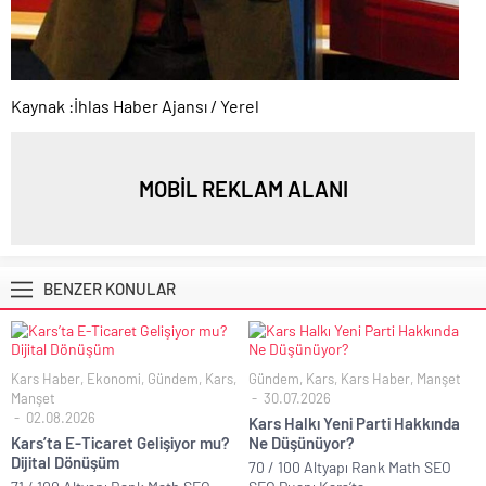
Kaynak :İhlas Haber Ajansı / Yerel
MOBİL REKLAM ALANI
BENZER KONULAR
Kars Haber
,
Ekonomi
,
Gündem
,
Kars
,
Gündem
,
Kars
,
Kars Haber
,
Manşet
Manşet
30.07.2026
02.08.2026
Kars Halkı Yeni Parti Hakkında
Kars’ta E-Ticaret Gelişiyor mu?
Ne Düşünüyor?
Dijital Dönüşüm
70 / 100 Altyapı Rank Math SEO