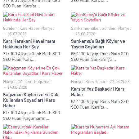
71 / 100 Altyapı Rank Math SEO
SEO Puanı Kars’ta...
SEO Puanı Kars’ta...
Gündem
,
Kars Haber
,
Manşet
Sarıkamış haber
,
Gündem
,
Manşet
03.07.2026
25.06.2026
Kars Harakani Havalimanı
Sarıkamış’a Bağlı Köyler ve
Hakkında Her Şey
Yaygın Soyadları
71 / 100 Altyapı Rank Math SEO
66 / 100 Altyapı Rank Math SEO
SEO Puanı Kars...
SEO Puanı Sarıkamış’a...
Manşet
,
Gündem
,
Kağızman
Manşet
,
Kars Haber
22.06.2026
24.06.2026
Kars’ta Yaz Başkadır | Kars
Kağızman Köyleri ve En Çok
Haber
Kullanılan Soyadları | Kars
63 / 100 Altyapı Rank Math SEO
Haber
SEO Puanı Kars’ta...
61 / 100 Altyapı Rank Math SEO
SEO Puanı Kağızman’ın...