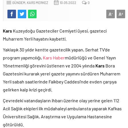
GÜNDEM
KARS MERKEZ
10.05.2022
0
A
A
-
+
Kars
Kuzeydoğu Gazeteciler Cemiyeti üyesi, gazeteci
Muharrem Yerli hayatını kaybetti.
Yaklaşık 30 yıldır kentte gazetecilik yapan, Serhat TV’de
program yapımcılığı,
Kars Haber
müdürlüğü ve Genel Yayın
Yönetmenliği görevini üstlenen ve 2004 yılında
Kars
Bora
Gazetesini kurarak yerel gazete yayınını sürdüren Muharrem
Yerli sabah saatlerinde Faikbey Caddesi’nde evden çarşıya
gelirken kalp krizi geçirdi.
Çevredeki vatandaşların ihbarı üzerine olay yerine gelen 112
Acil Sağlık ekipleri ilk müdahaleyi ambulansta yaparak Kafkas
Üniversitesi Sağlık, Araştırma ve Uygulama Hastanesine
götürüldü.