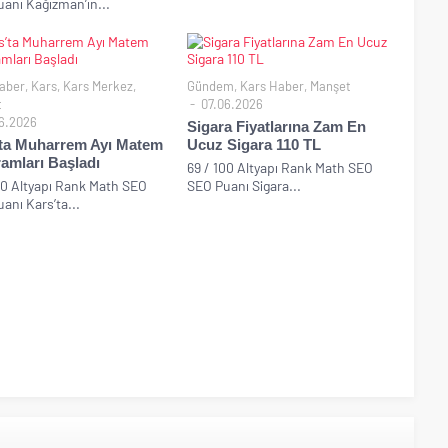
anı Kağızman’ın...
aber
,
Kars
,
Kars Merkez
,
Gündem
,
Kars Haber
,
Manşet
t
07.06.2026
6.2026
Sigara Fiyatlarına Zam En
ta Muharrem Ayı Matem
Ucuz Sigara 110 TL
amları Başladı
69 / 100 Altyapı Rank Math SEO
00 Altyapı Rank Math SEO
SEO Puanı Sigara...
anı Kars’ta...