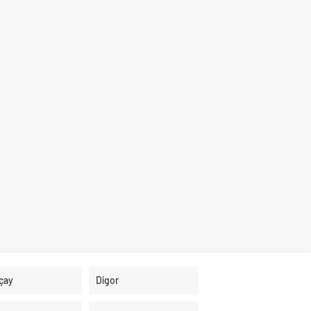
çay
Digor