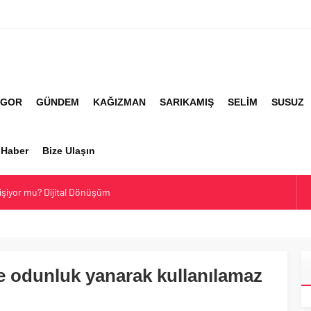
İGOR
GÜNDEM
KAĞIZMAN
SARIKAMIŞ
SELİM
SUSUZ
r Haber
Bize Ulaşın
lişiyor mu? Dijital Dönüşüm
ti Hakkında Ne Düşünüyor?
imanı Hakkında Her Şey
ler ve Yaygın Soyadları
ve odunluk yanarak kullanılamaz
En Çok Kullanılan Soyadları | Kars Haber