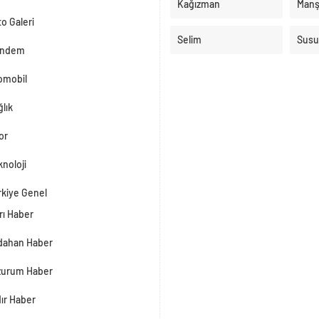
Kağızman
Manş
o Galeri
Selim
Susu
ndem
omobil
lık
or
noloji
rkiye Genel
rı Haber
dahan Haber
zurum Haber
dır Haber