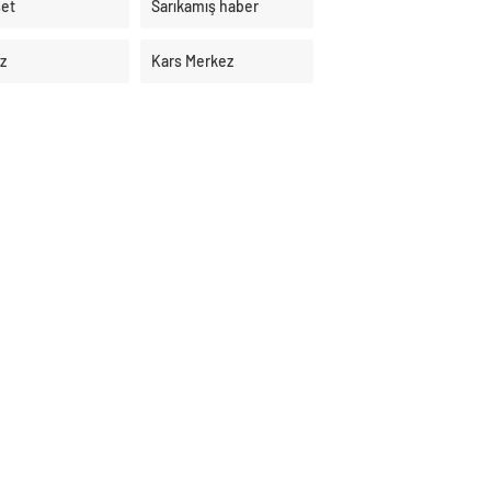
et
Sarıkamış haber
z
Kars Merkez