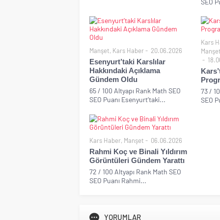
SEO Pu
Kars H
Manşet
,
Kars Haber
20.06.2026
Manşe
18.0
Esenyurt’taki Karslılar
Hakkındaki Açıklama
Kars’
Gündem Oldu
Progr
65 / 100 Altyapı Rank Math SEO
73 / 1
SEO Puanı Esenyurt’taki...
SEO Pu
Kars Haber
,
Manşet
06.06.2026
Rahmi Koç ve Binali Yıldırım
Görüntüleri Gündem Yarattı
72 / 100 Altyapı Rank Math SEO
SEO Puanı Rahmi...
YORUMLAR