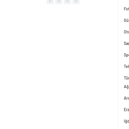
Fot
Gü
Ot
Sağ
Sp
Tek
Tü
Ağ
Ar
Er
Iğ