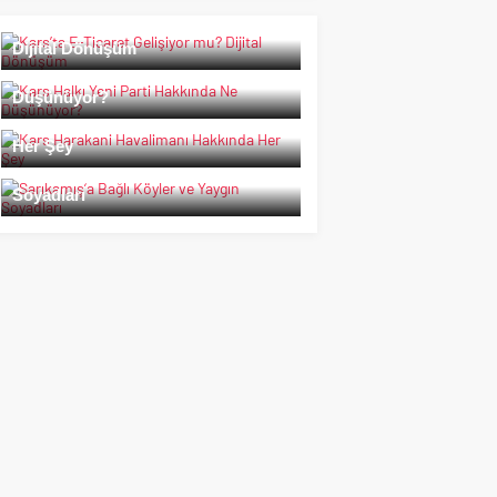
Kars’ta E-Ticaret Gelişiyor mu?
Dijital Dönüşüm
Kars Halkı Yeni Parti Hakkında Ne
Düşünüyor?
Kars Harakani Havalimanı Hakkında
Her Şey
Sarıkamış’a Bağlı Köyler ve Yaygın
Soyadları