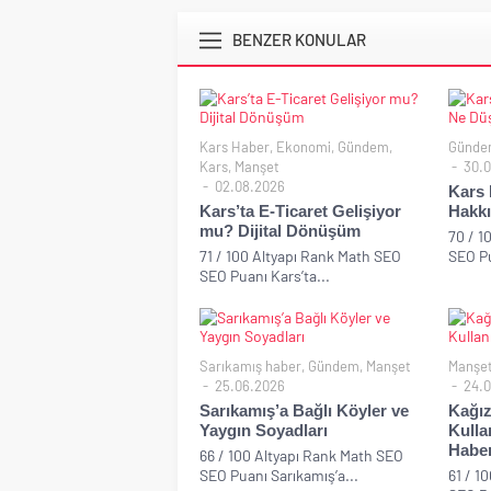
BENZER KONULAR
Kars Haber
,
Ekonomi
,
Gündem
,
Günde
Kars
,
Manşet
30.0
02.08.2026
Kars 
Kars’ta E-Ticaret Gelişiyor
Hakk
mu? Dijital Dönüşüm
70 / 1
71 / 100 Altyapı Rank Math SEO
SEO Pu
SEO Puanı Kars’ta...
Sarıkamış haber
,
Gündem
,
Manşet
Manşe
25.06.2026
24.0
Sarıkamış’a Bağlı Köyler ve
Kağız
Yaygın Soyadları
Kulla
Habe
66 / 100 Altyapı Rank Math SEO
SEO Puanı Sarıkamış’a...
61 / 1