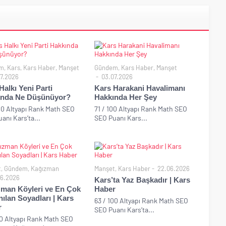
m
,
Kars
,
Kars Haber
,
Manşet
Gündem
,
Kars Haber
,
Manşet
7.2026
03.07.2026
Halkı Yeni Parti
Kars Harakani Havalimanı
ında Ne Düşünüyor?
Hakkında Her Şey
00 Altyapı Rank Math SEO
71 / 100 Altyapı Rank Math SEO
anı Kars’ta...
SEO Puanı Kars...
t
,
Gündem
,
Kağızman
Manşet
,
Kars Haber
22.06.2026
6.2026
Kars’ta Yaz Başkadır | Kars
man Köyleri ve En Çok
Haber
nılan Soyadları | Kars
63 / 100 Altyapı Rank Math SEO
r
SEO Puanı Kars’ta...
00 Altyapı Rank Math SEO