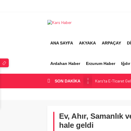
ANA SAYFA
AKYAKA
ARPAÇAY
D
Ardahan Haber
Erzurum Haber
Iğdı
Kars’ta E-Ticaret Ge
SON DAKİKA
Kars Halkı Yeni Par
Kars Harakani Haval
Sarıkamış’a Bağlı Köy
Ev, Ahır, Samanlık 
Kağızman Köyleri ve 
hale geldi