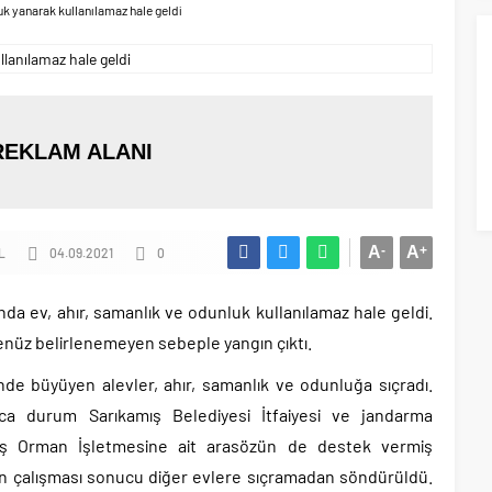
uk yanarak kullanılamaz hale geldi
REKLAM ALANI
A
-
A
+
L
04.09.2021
0
nda ev, ahır, samanlık ve odunluk kullanılamaz hale geldi.
henüz belirlenemeyen sebeple yangın çıktı.
çinde büyüyen alevler, ahır, samanlık ve odunluğa sıçradı.
ınca durum Sarıkamış Belediyesi İtfaiyesi ve jandarma
ıkamış Orman İşletmesine ait arasözün de destek vermiş
ren çalışması sonucu diğer evlere sıçramadan söndürüldü.