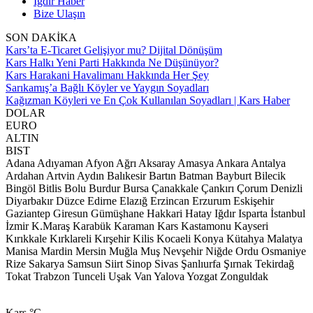
Iğdır Haber
Bize Ulaşın
SON DAKİKA
Kars’ta E-Ticaret Gelişiyor mu? Dijital Dönüşüm
Kars Halkı Yeni Parti Hakkında Ne Düşünüyor?
Kars Harakani Havalimanı Hakkında Her Şey
Sarıkamış’a Bağlı Köyler ve Yaygın Soyadları
Kağızman Köyleri ve En Çok Kullanılan Soyadları | Kars Haber
DOLAR
EURO
ALTIN
BIST
Adana
Adıyaman
Afyon
Ağrı
Aksaray
Amasya
Ankara
Antalya
Ardahan
Artvin
Aydın
Balıkesir
Bartın
Batman
Bayburt
Bilecik
Bingöl
Bitlis
Bolu
Burdur
Bursa
Çanakkale
Çankırı
Çorum
Denizli
Diyarbakır
Düzce
Edirne
Elazığ
Erzincan
Erzurum
Eskişehir
Gaziantep
Giresun
Gümüşhane
Hakkari
Hatay
Iğdır
Isparta
İstanbul
İzmir
K.Maraş
Karabük
Karaman
Kars
Kastamonu
Kayseri
Kırıkkale
Kırklareli
Kırşehir
Kilis
Kocaeli
Konya
Kütahya
Malatya
Manisa
Mardin
Mersin
Muğla
Muş
Nevşehir
Niğde
Ordu
Osmaniye
Rize
Sakarya
Samsun
Siirt
Sinop
Sivas
Şanlıurfa
Şırnak
Tekirdağ
Tokat
Trabzon
Tunceli
Uşak
Van
Yalova
Yozgat
Zonguldak
Kars
°C