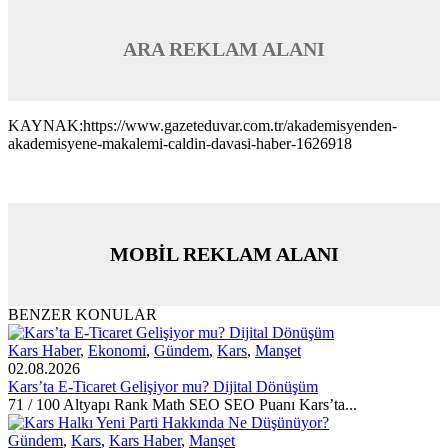
ARA REKLAM ALANI
KAYNAK:https://www.gazeteduvar.com.tr/akademisyenden-
akademisyene-makalemi-caldin-davasi-haber-1626918
MOBİL REKLAM ALANI
BENZER KONULAR
Kars Haber
,
Ekonomi
,
Gündem
,
Kars
,
Manşet
02.08.2026
Kars’ta E-Ticaret Gelişiyor mu? Dijital Dönüşüm
71 / 100 Altyapı Rank Math SEO SEO Puanı Kars’ta...
Gündem
,
Kars
,
Kars Haber
,
Manşet