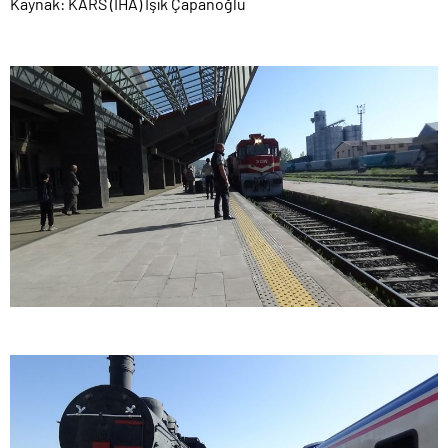
Kaynak: KARS (İHA) Işık Çapanoğlu