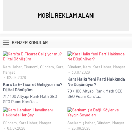
MOBİL REKLAM ALANI
BENZER KONULAR
Kars Haber
,
Ekonomi
,
Gündem
,
Kars
,
Gündem
,
Kars
,
Kars Haber
,
Manşet
Manşet
30.07.2026
02.08.2026
Kars Halkı Yeni Parti Hakkında
Kars’ta E-Ticaret Gelişiyor mu?
Ne Düşünüyor?
Dijital Dönüşüm
70 / 100 Altyapı Rank Math SEO
71 / 100 Altyapı Rank Math SEO
SEO Puanı Kars’ta...
SEO Puanı Kars’ta...
Gündem
,
Kars Haber
,
Manşet
Sarıkamış haber
,
Gündem
,
Manşet
03.07.2026
25.06.2026