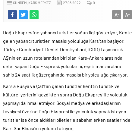
GÜNDEM
KARS MERKEZ
27.08.2022
0
A
A
-
+
Doğu Ekspresi’ne yabancı turistler yoğun ilgi gösteriyor. Kente
gelen yabancı turistler, masalsı yolculuğa Kars’tan başlıyor.
Türkiye Cumhuriyeti Devlet Demiryolları (TCDD) Taşımacılık
AŞ’nin en uzun rotalarından biri olan Kars-Ankara arasında
sefer yapan Doğu Ekspresi, yolcularını, eşsiz manzaralara
sahip 24 saatlik güzergahında masalsı bir yolculuğa çıkarıyor.
Kars’a Rusya ve Çat’tan gelen turistler kenttin turistik ve
kültürel yerlerini gezdikten sonra Doğu Ekspresi ile yolculuk
yapmayı da ihmal etmiyor. Sosyal medya ve arkadaşlarının
tavsiyesi üzerine Doğu Ekspresi ile yolculuk yapmak isteyen
turistler ise önce aldıkları biletlerle sabahın erken saatlerinde
Kars Gar Binası’nın yolunu tutuyor.