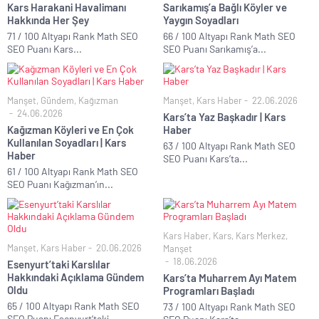
Kars Harakani Havalimanı
Sarıkamış’a Bağlı Köyler ve
Hakkında Her Şey
Yaygın Soyadları
71 / 100 Altyapı Rank Math SEO
66 / 100 Altyapı Rank Math SEO
SEO Puanı Kars...
SEO Puanı Sarıkamış’a...
Manşet
,
Gündem
,
Kağızman
Manşet
,
Kars Haber
22.06.2026
24.06.2026
Kars’ta Yaz Başkadır | Kars
Kağızman Köyleri ve En Çok
Haber
Kullanılan Soyadları | Kars
63 / 100 Altyapı Rank Math SEO
Haber
SEO Puanı Kars’ta...
61 / 100 Altyapı Rank Math SEO
SEO Puanı Kağızman’ın...
Kars Haber
,
Kars
,
Kars Merkez
,
Manşet
,
Kars Haber
20.06.2026
Manşet
18.06.2026
Esenyurt’taki Karslılar
Hakkındaki Açıklama Gündem
Kars’ta Muharrem Ayı Matem
Oldu
Programları Başladı
65 / 100 Altyapı Rank Math SEO
73 / 100 Altyapı Rank Math SEO
SEO Puanı Esenyurt’taki...