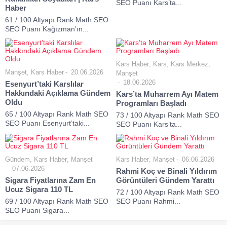
SEO Puanı Kars’ta...
Haber
61 / 100 Altyapı Rank Math SEO
SEO Puanı Kağızman’ın...
Kars Haber
,
Kars
,
Kars Merkez
,
Manşet
,
Kars Haber
20.06.2026
Manşet
18.06.2026
Esenyurt’taki Karslılar
Hakkındaki Açıklama Gündem
Kars’ta Muharrem Ayı Matem
Oldu
Programları Başladı
65 / 100 Altyapı Rank Math SEO
73 / 100 Altyapı Rank Math SEO
SEO Puanı Esenyurt’taki...
SEO Puanı Kars’ta...
Gündem
,
Kars Haber
,
Manşet
Kars Haber
,
Manşet
06.06.2026
07.06.2026
Rahmi Koç ve Binali Yıldırım
Sigara Fiyatlarına Zam En
Görüntüleri Gündem Yarattı
Ucuz Sigara 110 TL
72 / 100 Altyapı Rank Math SEO
69 / 100 Altyapı Rank Math SEO
SEO Puanı Rahmi...
SEO Puanı Sigara...