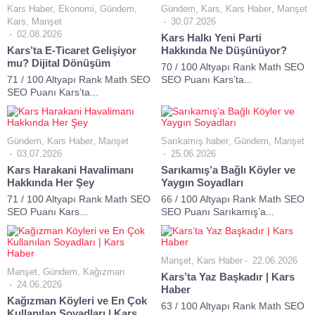
Kars Haber
,
Ekonomi
,
Gündem
,
Gündem
,
Kars
,
Kars Haber
,
Manşet
Kars
,
Manşet
30.07.2026
02.08.2026
Kars Halkı Yeni Parti
Kars’ta E-Ticaret Gelişiyor
Hakkında Ne Düşünüyor?
mu? Dijital Dönüşüm
70 / 100 Altyapı Rank Math SEO
71 / 100 Altyapı Rank Math SEO
SEO Puanı Kars’ta...
SEO Puanı Kars’ta...
Gündem
,
Kars Haber
,
Manşet
Sarıkamış haber
,
Gündem
,
Manşet
03.07.2026
25.06.2026
Kars Harakani Havalimanı
Sarıkamış’a Bağlı Köyler ve
Hakkında Her Şey
Yaygın Soyadları
71 / 100 Altyapı Rank Math SEO
66 / 100 Altyapı Rank Math SEO
SEO Puanı Kars...
SEO Puanı Sarıkamış’a...
Manşet
,
Kars Haber
22.06.2026
Manşet
,
Gündem
,
Kağızman
Kars’ta Yaz Başkadır | Kars
24.06.2026
Haber
Kağızman Köyleri ve En Çok
63 / 100 Altyapı Rank Math SEO
Kullanılan Soyadları | Kars