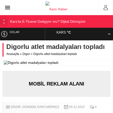
Kars’ta E-Ticaret Gelişiyor mu? Dijital Dönüşüm
Kars Halkı Yeni Parti Hakkında Ne Düşünüyor?
KARS
°C
DOLAR
Kars Harakani Havalimanı Hakkında Her Şey
Sarıkamış’a Bağlı Köyler ve Yaygın Soyadları
Digorlu atlet madalyaları topladı
EURO
Kağızman Köyleri ve En Çok Kullanılan Soyadları | Kars
Anasayfa
»
Digor
»
Digorlu atlet madalyaları topladı
Haber
ALTIN
BIST
MOBİL REKLAM ALANI
DIGOR
GÜNDEM
KARS MERKEZ
09.12.2022
0