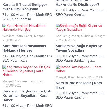
Kars Halkı Yeni Parti
Kars’ta E-Ticaret Gelişiyor
Hakkında Ne Düşünüyor?
mu? Dijital Dönüşüm
70 / 100 Altyapı Rank Math SEO
71 / 100 Altyapı Rank Math SEO
SEO Puanı Kars’ta...
SEO Puanı Kars’ta...
Gündem
,
Kars Haber
,
Manşet
Sarıkamış haber
,
Gündem
,
Manşet
03.07.2026
25.06.2026
Kars Harakani Havalimanı
Sarıkamış’a Bağlı Köyler ve
Hakkında Her Şey
Yaygın Soyadları
71 / 100 Altyapı Rank Math SEO
66 / 100 Altyapı Rank Math SEO
SEO Puanı Kars...
SEO Puanı Sarıkamış’a...
Manşet
,
Kars Haber
22.06.2026
Manşet
,
Gündem
,
Kağızman
Kars’ta Yaz Başkadır | Kars
24.06.2026
Haber
Kağızman Köyleri ve En Çok
63 / 100 Altyapı Rank Math SEO
Kullanılan Soyadları | Kars
SEO Puanı Kars’ta...
Haber
61 / 100 Altyapı Rank Math SEO