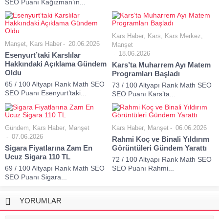
SEO Puanı Kağızman’ın...
Kars Haber
,
Kars
,
Kars Merkez
,
Manşet
,
Kars Haber
20.06.2026
Manşet
18.06.2026
Esenyurt’taki Karslılar
Hakkındaki Açıklama Gündem
Kars’ta Muharrem Ayı Matem
Oldu
Programları Başladı
65 / 100 Altyapı Rank Math SEO
73 / 100 Altyapı Rank Math SEO
SEO Puanı Esenyurt’taki...
SEO Puanı Kars’ta...
Gündem
,
Kars Haber
,
Manşet
Kars Haber
,
Manşet
06.06.2026
07.06.2026
Rahmi Koç ve Binali Yıldırım
Sigara Fiyatlarına Zam En
Görüntüleri Gündem Yarattı
Ucuz Sigara 110 TL
72 / 100 Altyapı Rank Math SEO
69 / 100 Altyapı Rank Math SEO
SEO Puanı Rahmi...
SEO Puanı Sigara...
YORUMLAR