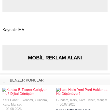
Kaynak: İHA
MOBİL REKLAM ALANI
BENZER KONULAR
Kars Haber
,
Ekonomi
,
Gündem
,
Gündem
,
Kars
,
Kars Haber
,
Manşet
Kars
,
Manşet
30.07.2026
02.08.2026