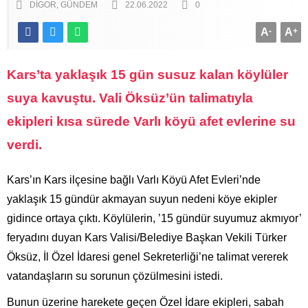
DIGOR
GÜNDEM
22.06.2022
0
A
-
A
+
Kars’ta yaklaşık 15 gün susuz kalan köylüler
suya kavuştu. Vali Öksüz’ün talimatıyla
ekipleri kısa sürede Varlı köyü afet evlerine su
verdi.
Kars’ın Kars ilçesine bağlı Varlı Köyü Afet Evleri’nde
yaklaşık 15 gündür akmayan suyun nedeni köye ekipler
gidince ortaya çıktı. Köylülerin, ’15 gündür suyumuz akmıyor’
feryadını duyan Kars Valisi/Belediye Başkan Vekili Türker
Öksüz, İl Özel İdaresi genel Sekreterliği’ne talimat vererek
vatandaşların su sorunun çözülmesini istedi.
Bunun üzerine harekete geçen Özel İdare ekipleri, sabah