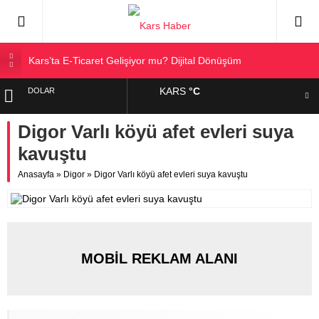
Kars’ta E-Ticaret Gelişiyor mu? Dijital Dönüşüm
Kars Halkı Yeni Parti Hakkında Ne Düşünüyor?
KARS
°C
DOLAR
Kars Harakani Havalimanı Hakkında Her Şey
Sarıkamış’a Bağlı Köyler ve Yaygın Soyadları
Digor Varlı köyü afet evleri suya
EURO
Kağızman Köyleri ve En Çok Kullanılan Soyadları | Kars
kavuştu
Haber
ALTIN
Anasayfa
»
Digor
»
Digor Varlı köyü afet evleri suya kavuştu
BIST
MOBİL REKLAM ALANI