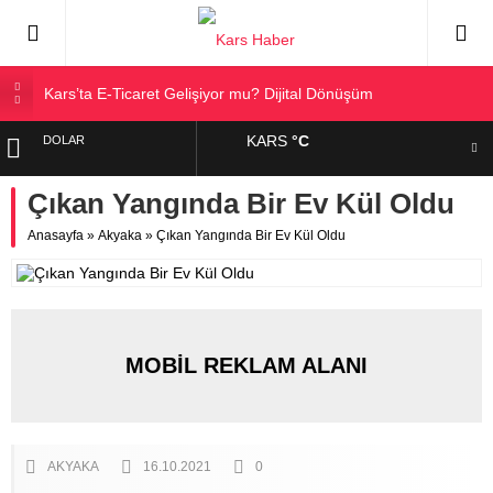
Kars’ta E-Ticaret Gelişiyor mu? Dijital Dönüşüm
Kars Halkı Yeni Parti Hakkında Ne Düşünüyor?
KARS
°C
DOLAR
Kars Harakani Havalimanı Hakkında Her Şey
Sarıkamış’a Bağlı Köyler ve Yaygın Soyadları
Çıkan Yangında Bir Ev Kül Oldu
EURO
Kağızman Köyleri ve En Çok Kullanılan Soyadları | Kars
Anasayfa
»
Akyaka
»
Çıkan Yangında Bir Ev Kül Oldu
Haber
ALTIN
BIST
MOBİL REKLAM ALANI
AKYAKA
16.10.2021
0