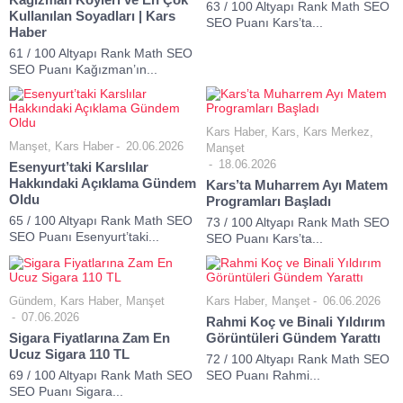
63 / 100 Altyapı Rank Math SEO
Kullanılan Soyadları | Kars
SEO Puanı Kars’ta...
Haber
61 / 100 Altyapı Rank Math SEO
SEO Puanı Kağızman’ın...
Kars Haber
,
Kars
,
Kars Merkez
,
Manşet
,
Kars Haber
20.06.2026
Manşet
18.06.2026
Esenyurt’taki Karslılar
Hakkındaki Açıklama Gündem
Kars’ta Muharrem Ayı Matem
Oldu
Programları Başladı
65 / 100 Altyapı Rank Math SEO
73 / 100 Altyapı Rank Math SEO
SEO Puanı Esenyurt’taki...
SEO Puanı Kars’ta...
Gündem
,
Kars Haber
,
Manşet
Kars Haber
,
Manşet
06.06.2026
07.06.2026
Rahmi Koç ve Binali Yıldırım
Sigara Fiyatlarına Zam En
Görüntüleri Gündem Yarattı
Ucuz Sigara 110 TL
72 / 100 Altyapı Rank Math SEO
69 / 100 Altyapı Rank Math SEO
SEO Puanı Rahmi...
SEO Puanı Sigara...