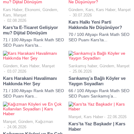
Kars Haber
,
Ekonomi
,
Gündem
,
Gündem
,
Kars
,
Kars Haber
,
Manşet
Kars
,
Manşet
30.07.2026
02.08.2026
Kars Halkı Yeni Parti
Kars’ta E-Ticaret Gelişiyor
Hakkında Ne Düşünüyor?
mu? Dijital Dönüşüm
70 / 100 Altyapı Rank Math SEO
71 / 100 Altyapı Rank Math SEO
SEO Puanı Kars’ta...
SEO Puanı Kars’ta...
Gündem
,
Kars Haber
,
Manşet
Sarıkamış haber
,
Gündem
,
Manşet
03.07.2026
25.06.2026
Kars Harakani Havalimanı
Sarıkamış’a Bağlı Köyler ve
Hakkında Her Şey
Yaygın Soyadları
71 / 100 Altyapı Rank Math SEO
66 / 100 Altyapı Rank Math SEO
SEO Puanı Kars...
SEO Puanı Sarıkamış’a...
Manşet
,
Kars Haber
22.06.2026
Manşet
,
Gündem
,
Kağızman
Kars’ta Yaz Başkadır | Kars
24.06.2026
Haber
Kağızman Köyleri ve En Çok