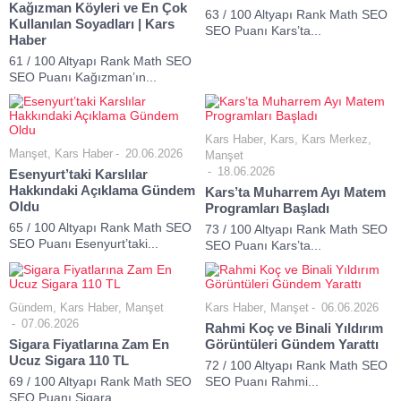
Kağızman Köyleri ve En Çok
63 / 100 Altyapı Rank Math SEO
Kullanılan Soyadları | Kars
SEO Puanı Kars’ta...
Haber
61 / 100 Altyapı Rank Math SEO
SEO Puanı Kağızman’ın...
Kars Haber
,
Kars
,
Kars Merkez
,
Manşet
,
Kars Haber
20.06.2026
Manşet
18.06.2026
Esenyurt’taki Karslılar
Hakkındaki Açıklama Gündem
Kars’ta Muharrem Ayı Matem
Oldu
Programları Başladı
65 / 100 Altyapı Rank Math SEO
73 / 100 Altyapı Rank Math SEO
SEO Puanı Esenyurt’taki...
SEO Puanı Kars’ta...
Gündem
,
Kars Haber
,
Manşet
Kars Haber
,
Manşet
06.06.2026
07.06.2026
Rahmi Koç ve Binali Yıldırım
Sigara Fiyatlarına Zam En
Görüntüleri Gündem Yarattı
Ucuz Sigara 110 TL
72 / 100 Altyapı Rank Math SEO
69 / 100 Altyapı Rank Math SEO
SEO Puanı Rahmi...
SEO Puanı Sigara...