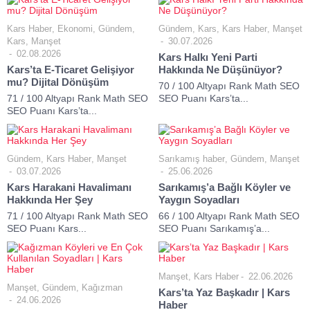
Kars Haber
,
Ekonomi
,
Gündem
,
Gündem
,
Kars
,
Kars Haber
,
Manşet
Kars
,
Manşet
30.07.2026
02.08.2026
Kars Halkı Yeni Parti
Kars’ta E-Ticaret Gelişiyor
Hakkında Ne Düşünüyor?
mu? Dijital Dönüşüm
70 / 100 Altyapı Rank Math SEO
71 / 100 Altyapı Rank Math SEO
SEO Puanı Kars’ta...
SEO Puanı Kars’ta...
Gündem
,
Kars Haber
,
Manşet
Sarıkamış haber
,
Gündem
,
Manşet
03.07.2026
25.06.2026
Kars Harakani Havalimanı
Sarıkamış’a Bağlı Köyler ve
Hakkında Her Şey
Yaygın Soyadları
71 / 100 Altyapı Rank Math SEO
66 / 100 Altyapı Rank Math SEO
SEO Puanı Kars...
SEO Puanı Sarıkamış’a...
Manşet
,
Kars Haber
22.06.2026
Manşet
,
Gündem
,
Kağızman
Kars’ta Yaz Başkadır | Kars
24.06.2026
Haber