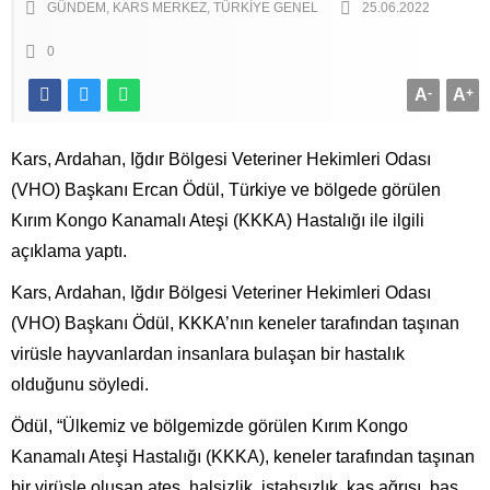
GÜNDEM
KARS MERKEZ
TÜRKIYE GENEL
25.06.2022
0
A
-
A
+
Kars, Ardahan, Iğdır Bölgesi Veteriner Hekimleri Odası
(VHO) Başkanı Ercan Ödül, Türkiye ve bölgede görülen
Kırım Kongo Kanamalı Ateşi (KKKA) Hastalığı ile ilgili
açıklama yaptı.
Kars, Ardahan, Iğdır Bölgesi Veteriner Hekimleri Odası
(VHO) Başkanı Ödül, KKKA’nın keneler tarafından taşınan
virüsle hayvanlardan insanlara bulaşan bir hastalık
olduğunu söyledi.
Ödül, “Ülkemiz ve bölgemizde görülen Kırım Kongo
Kanamalı Ateşi Hastalığı (KKKA), keneler tarafından taşınan
bir virüsle oluşan ateş, halsizlik, iştahsızlık, kas ağrısı, baş