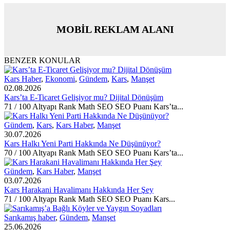
MOBİL REKLAM ALANI
BENZER KONULAR
Kars Haber
,
Ekonomi
,
Gündem
,
Kars
,
Manşet
02.08.2026
Kars’ta E-Ticaret Gelişiyor mu? Dijital Dönüşüm
71 / 100 Altyapı Rank Math SEO SEO Puanı Kars’ta...
Gündem
,
Kars
,
Kars Haber
,
Manşet
30.07.2026
Kars Halkı Yeni Parti Hakkında Ne Düşünüyor?
70 / 100 Altyapı Rank Math SEO SEO Puanı Kars’ta...
Gündem
,
Kars Haber
,
Manşet
03.07.2026
Kars Harakani Havalimanı Hakkında Her Şey
71 / 100 Altyapı Rank Math SEO SEO Puanı Kars...
Sarıkamış haber
,
Gündem
,
Manşet
25.06.2026