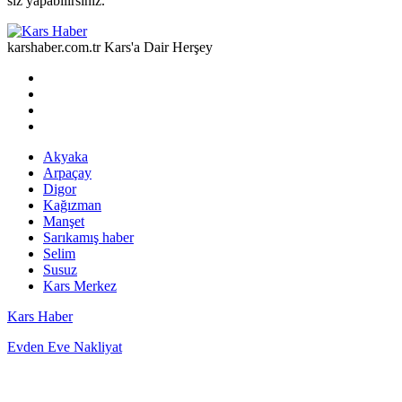
siz yapabilirsiniz.
karshaber.com.tr Kars'a Dair Herşey
Akyaka
Arpaçay
Digor
Kağızman
Manşet
Sarıkamış haber
Selim
Susuz
Kars Merkez
Kars Haber
Evden Eve Nakliyat