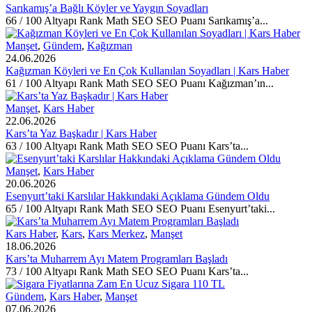
Sarıkamış’a Bağlı Köyler ve Yaygın Soyadları
66 / 100 Altyapı Rank Math SEO SEO Puanı Sarıkamış’a...
Manşet
,
Gündem
,
Kağızman
24.06.2026
Kağızman Köyleri ve En Çok Kullanılan Soyadları | Kars Haber
61 / 100 Altyapı Rank Math SEO SEO Puanı Kağızman’ın...
Manşet
,
Kars Haber
22.06.2026
Kars’ta Yaz Başkadır | Kars Haber
63 / 100 Altyapı Rank Math SEO SEO Puanı Kars’ta...
Manşet
,
Kars Haber
20.06.2026
Esenyurt’taki Karslılar Hakkındaki Açıklama Gündem Oldu
65 / 100 Altyapı Rank Math SEO SEO Puanı Esenyurt’taki...
Kars Haber
,
Kars
,
Kars Merkez
,
Manşet
18.06.2026
Kars’ta Muharrem Ayı Matem Programları Başladı
73 / 100 Altyapı Rank Math SEO SEO Puanı Kars’ta...
Gündem
,
Kars Haber
,
Manşet
07.06.2026