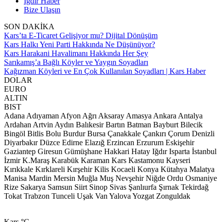
Iğdır Haber
Bize Ulaşın
SON DAKİKA
Kars’ta E-Ticaret Gelişiyor mu? Dijital Dönüşüm
Kars Halkı Yeni Parti Hakkında Ne Düşünüyor?
Kars Harakani Havalimanı Hakkında Her Şey
Sarıkamış’a Bağlı Köyler ve Yaygın Soyadları
Kağızman Köyleri ve En Çok Kullanılan Soyadları | Kars Haber
DOLAR
EURO
ALTIN
BIST
Adana
Adıyaman
Afyon
Ağrı
Aksaray
Amasya
Ankara
Antalya
Ardahan
Artvin
Aydın
Balıkesir
Bartın
Batman
Bayburt
Bilecik
Bingöl
Bitlis
Bolu
Burdur
Bursa
Çanakkale
Çankırı
Çorum
Denizli
Diyarbakır
Düzce
Edirne
Elazığ
Erzincan
Erzurum
Eskişehir
Gaziantep
Giresun
Gümüşhane
Hakkari
Hatay
Iğdır
Isparta
İstanbul
İzmir
K.Maraş
Karabük
Karaman
Kars
Kastamonu
Kayseri
Kırıkkale
Kırklareli
Kırşehir
Kilis
Kocaeli
Konya
Kütahya
Malatya
Manisa
Mardin
Mersin
Muğla
Muş
Nevşehir
Niğde
Ordu
Osmaniye
Rize
Sakarya
Samsun
Siirt
Sinop
Sivas
Şanlıurfa
Şırnak
Tekirdağ
Tokat
Trabzon
Tunceli
Uşak
Van
Yalova
Yozgat
Zonguldak
Kars
°C