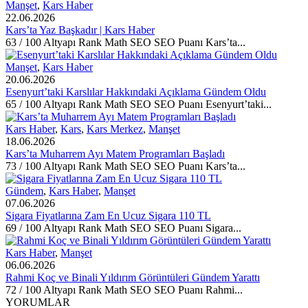
Manşet
,
Kars Haber
22.06.2026
Kars’ta Yaz Başkadır | Kars Haber
63 / 100 Altyapı Rank Math SEO SEO Puanı Kars’ta...
Manşet
,
Kars Haber
20.06.2026
Esenyurt’taki Karslılar Hakkındaki Açıklama Gündem Oldu
65 / 100 Altyapı Rank Math SEO SEO Puanı Esenyurt’taki...
Kars Haber
,
Kars
,
Kars Merkez
,
Manşet
18.06.2026
Kars’ta Muharrem Ayı Matem Programları Başladı
73 / 100 Altyapı Rank Math SEO SEO Puanı Kars’ta...
Gündem
,
Kars Haber
,
Manşet
07.06.2026
Sigara Fiyatlarına Zam En Ucuz Sigara 110 TL
69 / 100 Altyapı Rank Math SEO SEO Puanı Sigara...
Kars Haber
,
Manşet
06.06.2026
Rahmi Koç ve Binali Yıldırım Görüntüleri Gündem Yarattı
72 / 100 Altyapı Rank Math SEO SEO Puanı Rahmi...
YORUMLAR