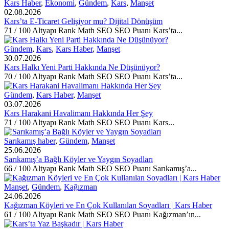
Kars Haber
,
Ekonomi
,
Gündem
,
Kars
,
Manşet
02.08.2026
Kars’ta E-Ticaret Gelişiyor mu? Dijital Dönüşüm
71 / 100 Altyapı Rank Math SEO SEO Puanı Kars’ta...
Gündem
,
Kars
,
Kars Haber
,
Manşet
30.07.2026
Kars Halkı Yeni Parti Hakkında Ne Düşünüyor?
70 / 100 Altyapı Rank Math SEO SEO Puanı Kars’ta...
Gündem
,
Kars Haber
,
Manşet
03.07.2026
Kars Harakani Havalimanı Hakkında Her Şey
71 / 100 Altyapı Rank Math SEO SEO Puanı Kars...
Sarıkamış haber
,
Gündem
,
Manşet
25.06.2026
Sarıkamış’a Bağlı Köyler ve Yaygın Soyadları
66 / 100 Altyapı Rank Math SEO SEO Puanı Sarıkamış’a...
Manşet
,
Gündem
,
Kağızman
24.06.2026
Kağızman Köyleri ve En Çok Kullanılan Soyadları | Kars Haber
61 / 100 Altyapı Rank Math SEO SEO Puanı Kağızman’ın...