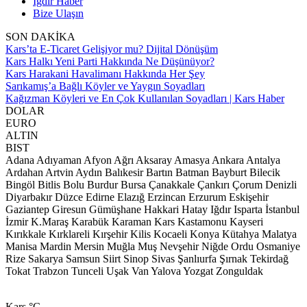
Iğdır Haber
Bize Ulaşın
SON DAKİKA
Kars’ta E-Ticaret Gelişiyor mu? Dijital Dönüşüm
Kars Halkı Yeni Parti Hakkında Ne Düşünüyor?
Kars Harakani Havalimanı Hakkında Her Şey
Sarıkamış’a Bağlı Köyler ve Yaygın Soyadları
Kağızman Köyleri ve En Çok Kullanılan Soyadları | Kars Haber
DOLAR
EURO
ALTIN
BIST
Adana
Adıyaman
Afyon
Ağrı
Aksaray
Amasya
Ankara
Antalya
Ardahan
Artvin
Aydın
Balıkesir
Bartın
Batman
Bayburt
Bilecik
Bingöl
Bitlis
Bolu
Burdur
Bursa
Çanakkale
Çankırı
Çorum
Denizli
Diyarbakır
Düzce
Edirne
Elazığ
Erzincan
Erzurum
Eskişehir
Gaziantep
Giresun
Gümüşhane
Hakkari
Hatay
Iğdır
Isparta
İstanbul
İzmir
K.Maraş
Karabük
Karaman
Kars
Kastamonu
Kayseri
Kırıkkale
Kırklareli
Kırşehir
Kilis
Kocaeli
Konya
Kütahya
Malatya
Manisa
Mardin
Mersin
Muğla
Muş
Nevşehir
Niğde
Ordu
Osmaniye
Rize
Sakarya
Samsun
Siirt
Sinop
Sivas
Şanlıurfa
Şırnak
Tekirdağ
Tokat
Trabzon
Tunceli
Uşak
Van
Yalova
Yozgat
Zonguldak
Kars
°C