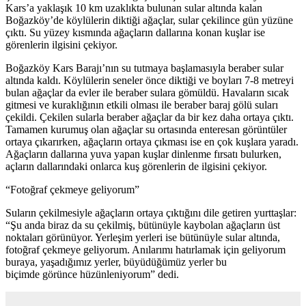
Kars’a yaklaşık 10 km uzaklıkta bulunan sular altında kalan
Boğazköy’de köylülerin diktiği ağaçlar, sular çekilince gün yüzüne
çıktı. Su yüzey kısmında ağaçların dallarına konan kuşlar ise
görenlerin ilgisini çekiyor.
Boğazköy Kars Barajı’nın su tutmaya başlamasıyla beraber sular
altında kaldı. Köylülerin seneler önce diktiği ve boyları 7-8 metreyi
bulan ağaçlar da evler ile beraber sulara gömüldü. Havaların sıcak
gitmesi ve kuraklığının etkili olması ile beraber baraj gölü suları
çekildi. Çekilen sularla beraber ağaçlar da bir kez daha ortaya çıktı.
Tamamen kurumuş olan ağaçlar su ortasında enteresan görüntüler
ortaya çıkarırken, ağaçların ortaya çıkması ise en çok kuşlara yaradı.
Ağaçların dallarına yuva yapan kuşlar dinlenme fırsatı bulurken,
açların dallarındaki onlarca kuş görenlerin de ilgisini çekiyor.
“Fotoğraf çekmeye geliyorum”
Suların çekilmesiyle ağaçların ortaya çıktığını dile getiren yurttaşlar:
“Şu anda biraz da su çekilmiş, bütünüyle kaybolan ağaçların üst
noktaları görünüyor. Yerleşim yerleri ise bütünüyle sular altında,
fotoğraf çekmeye geliyorum. Anılarımı hatırlamak için geliyorum
buraya, yaşadığımız yerler, büyüdüğümüz yerler bu
biçimde görünce hüzünleniyorum” dedi.