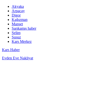
Akyaka
Arpaçay
Digor
Kağızman
Manşet
Sarıkamış haber
Selim
Susuz
Kars Merkez
Kars Haber
Evden Eve Nakliyat