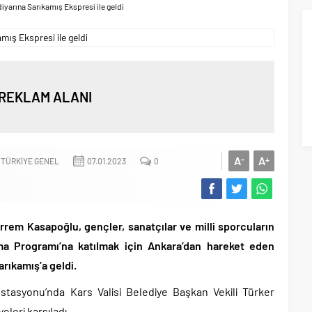
iyarına Sarıkamış Ekspresi ile geldi
REKLAM ALANI
A
A
-
+
TÜRKIYE GENEL
07.01.2023
0
em Kasapoğlu, gençler, sanatçılar ve milli sporcuların
Anma Programı’na katılmak için Ankara’dan hareket eden
arıkamış’a geldi.
stasyonu’nda Kars Valisi Belediye Başkan Vekili Türker
eleri karşıladı.