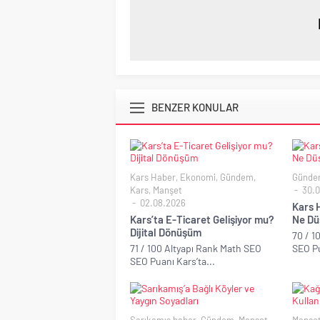
BENZER KONULAR
Kars Haber
,
Ekonomi
,
Gündem
,
Günde
Kars
,
Manşet
30.0
02.08.2026
Kars H
Kars’ta E-Ticaret Gelişiyor mu?
Ne Dü
Dijital Dönüşüm
70 / 1
71 / 100 Altyapı Rank Math SEO
SEO Pu
SEO Puanı Kars’ta...