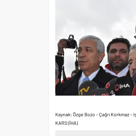
Kaynak: Özge Bozo – Çağrı Korkmaz – Iş
KARS (İHA)