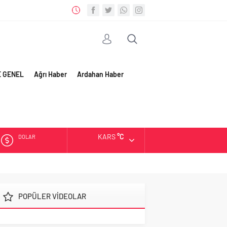
E GENEL
Ağrı Haber
Ardahan Haber
KARS
°C
DOLAR
EURO
ALTIN
POPÜLER VİDEOLAR
BIST