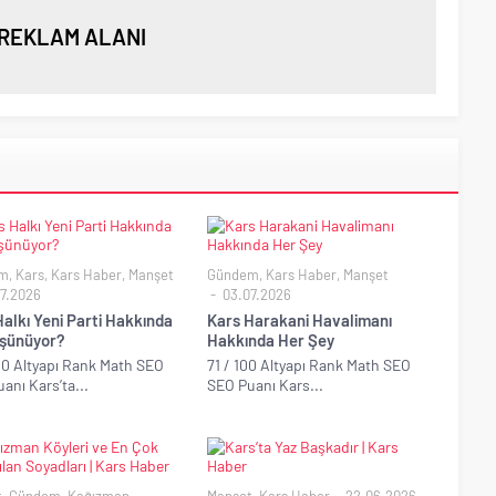
REKLAM ALANI
m
,
Kars
,
Kars Haber
,
Manşet
Gündem
,
Kars Haber
,
Manşet
7.2026
03.07.2026
alkı Yeni Parti Hakkında
Kars Harakani Havalimanı
şünüyor?
Hakkında Her Şey
00 Altyapı Rank Math SEO
71 / 100 Altyapı Rank Math SEO
anı Kars’ta...
SEO Puanı Kars...