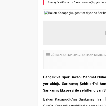
Anasayfa
»
Gündem
»
Bakan Kasapoğlu, şehitler d
GÜNDEM
KARS MERKEZ
SARIKAMIŞ HABER
Gençlik ve Spor Bakanı Mehmet Muharr
yer aldığı, Sarıkamış Şehitleri’ni 
Sarıkamış Ekspresi ile şehitler diyarı S
Bakan Kasapoğlu’nu Sarıkamış Tren İ
Öksüz, Kars milletvekilleri e protokol üy