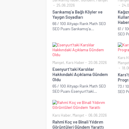
Sarıkamış haber
,
Gündem
,
Manşet
Manşe
25.06.2026
24.0
Sarıkamış’a Bağlı Köyler ve
Kağız
Yaygın Soyadları
Kullan
Habe
66 / 100 Altyapı Rank Math SEO
SEO Puanı Sarıkamış’a...
61 / 1
SEO Pu
Kars H
Manşet
,
Kars Haber
20.06.2026
Manşe
18.0
Esenyurt’taki Karslılar
Hakkındaki Açıklama Gündem
Kars’
Oldu
Progr
65 / 100 Altyapı Rank Math SEO
73 / 1
SEO Puanı Esenyurt’taki...
SEO Pu
Kars Haber
,
Manşet
06.06.2026
Rahmi Koç ve Binali Yıldırım
Görüntüleri Gündem Yarattı