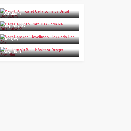
Kars’ta E-Ticaret Gelişiyor mu? Dijital
Dönüşüm
Kars Halkı Yeni Parti Hakkında Ne
Düşünüyor?
Kars Harakani Havalimanı Hakkında
Her Şey
Sarıkamış’a Bağlı Köyler ve Yaygın
Soyadları