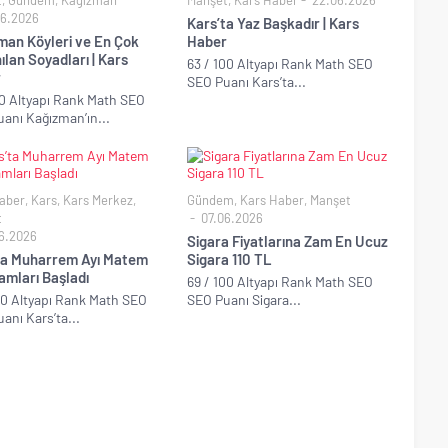
t
,
Gündem
,
Kağızman
Manşet
,
Kars Haber
22.06.2026
6.2026
Kars’ta Yaz Başkadır | Kars
man Köyleri ve En Çok
Haber
ılan Soyadları | Kars
63 / 100 Altyapı Rank Math SEO
r
SEO Puanı Kars’ta...
00 Altyapı Rank Math SEO
anı Kağızman’ın...
aber
,
Kars
,
Kars Merkez
,
Gündem
,
Kars Haber
,
Manşet
t
07.06.2026
6.2026
Sigara Fiyatlarına Zam En Ucuz
ta Muharrem Ayı Matem
Sigara 110 TL
amları Başladı
69 / 100 Altyapı Rank Math SEO
00 Altyapı Rank Math SEO
SEO Puanı Sigara...
anı Kars’ta...