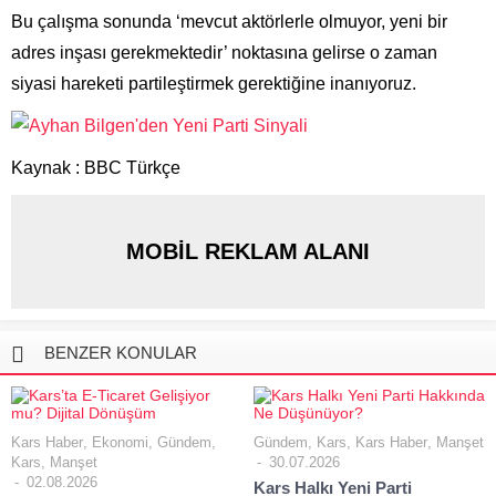
Bu çalışma sonunda ‘mevcut aktörlerle olmuyor, yeni bir
adres inşası gerekmektedir’ noktasına gelirse o zaman
siyasi hareketi partileştirmek gerektiğine inanıyoruz.
Kaynak : BBC Türkçe
MOBİL REKLAM ALANI
BENZER KONULAR
Kars Haber
,
Ekonomi
,
Gündem
,
Gündem
,
Kars
,
Kars Haber
,
Manşet
Kars
,
Manşet
30.07.2026
02.08.2026
Kars Halkı Yeni Parti