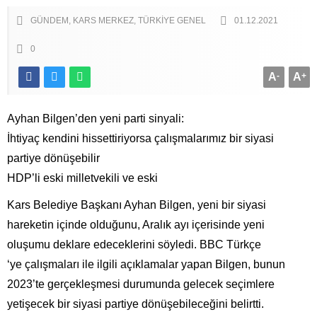
GÜNDEM
KARS MERKEZ
TÜRKIYE GENEL
01.12.2021
0
A
-
A
+
Ayhan Bilgen’den yeni parti sinyali:
İhtiyaç kendini hissettiriyorsa çalışmalarımız bir siyasi
partiye dönüşebilir
HDP’li eski milletvekili ve eski
Kars Belediye Başkanı Ayhan Bilgen, yeni bir siyasi
hareketin içinde olduğunu, Aralık ayı içerisinde yeni
oluşumu deklare edeceklerini söyledi. BBC Türkçe
‘ye çalışmaları ile ilgili açıklamalar yapan Bilgen, bunun
2023’te gerçekleşmesi durumunda gelecek seçimlere
yetişecek bir siyasi partiye dönüşebileceğini belirtti.