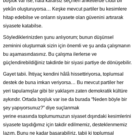
boşluk var ise, hala kararsız seçmen anketlerde ciddi bir
yekûn oluşturuyorsa… Keşke mevcut partiler bu kesimlere
hitap edebilse ve onların siyasete olan güvenini artırarak
siyasete katabilse.
Söylediklerinizden şunu anlıyorum; bunun düşünsel
zeminini oluşturmak sizin için önemli ve şu anda çalışmanın
bu aşamasındasınız. Bu çalışma ilerlerse ve
güçlendirebildiğiniz takdirde bir siyasi partiye de dönüşebilir.
Gayet tabii. İhtiyaç kendini hâlâ hissettiriyorsa, toplumsal
destek de buna imkan veriyorsa… Bu mevcut partiler her
yeri tapulamışlar gibi bir yaklaşım zaten demokratik kültüre
aykırıdır. Ortada boşluk var ise da burada “Neden böyle bir
şey yapıyorsunuz?” diye suçlanmak
yerine esasında toplumumuzun siyaset dışındaki kesimlerini
siyasete taşıdığımız için takdir edilmemiz, desteklenmemiz
lazım. Bunu ne kadar başarabiliriz, tabii ki toplumsal