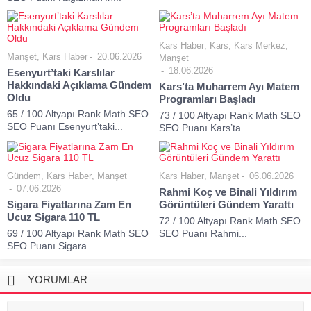
Kars Haber
,
Kars
,
Kars Merkez
,
Manşet
,
Kars Haber
20.06.2026
Manşet
18.06.2026
Esenyurt’taki Karslılar
Hakkındaki Açıklama Gündem
Kars’ta Muharrem Ayı Matem
Oldu
Programları Başladı
65 / 100 Altyapı Rank Math SEO
73 / 100 Altyapı Rank Math SEO
SEO Puanı Esenyurt’taki...
SEO Puanı Kars’ta...
Gündem
,
Kars Haber
,
Manşet
Kars Haber
,
Manşet
06.06.2026
07.06.2026
Rahmi Koç ve Binali Yıldırım
Sigara Fiyatlarına Zam En
Görüntüleri Gündem Yarattı
Ucuz Sigara 110 TL
72 / 100 Altyapı Rank Math SEO
69 / 100 Altyapı Rank Math SEO
SEO Puanı Rahmi...
SEO Puanı Sigara...
YORUMLAR