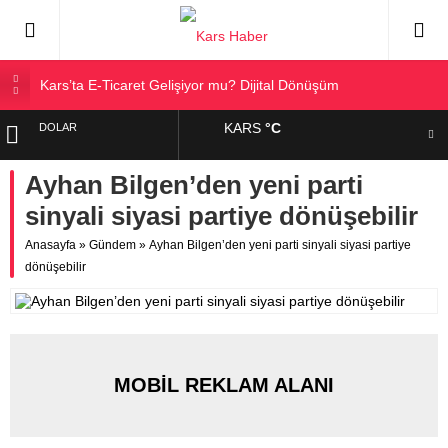
Kars’ta E-Ticaret Gelişiyor mu? Dijital Dönüşüm
Kars Halkı Yeni Parti Hakkında Ne Düşünüyor?
KARS
°C
DOLAR
Kars Harakani Havalimanı Hakkında Her Şey
Sarıkamış’a Bağlı Köyler ve Yaygın Soyadları
Ayhan Bilgen’den yeni parti
EURO
Kağızman Köyleri ve En Çok Kullanılan Soyadları | Kars
sinyali siyasi partiye dönüşebilir
Haber
ALTIN
Anasayfa
»
Gündem
»
Ayhan Bilgen’den yeni parti sinyali siyasi partiye
dönüşebilir
BIST
MOBİL REKLAM ALANI