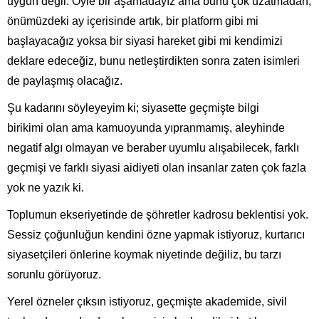
uygun değil. Öyle bir aşamadayız ama bunu çok uzatmadan,
önümüzdeki ay içerisinde artık, bir platform gibi mi
başlayacağız yoksa bir siyasi hareket gibi mi kendimizi
deklare edeceğiz, bunu netleştirdikten sonra zaten isimleri
de paylaşmış olacağız.
Şu kadarını söyleyeyim ki; siyasette geçmişte bilgi
birikimi olan ama kamuoyunda yıpranmamış, aleyhinde
negatif algı olmayan ve beraber uyumlu alışabilecek, farklı
geçmişi ve farklı siyasi aidiyeti olan insanlar zaten çok fazla
yok ne yazık ki.
Toplumun ekseriyetinde de şöhretler kadrosu beklentisi yok.
Sessiz çoğunluğun kendini özne yapmak istiyoruz, kurtarıcı
siyasetçileri önlerine koymak niyetinde değiliz, bu tarzı
sorunlu görüyoruz.
Yerel özneler çıksın istiyoruz, geçmişte akademide, sivil