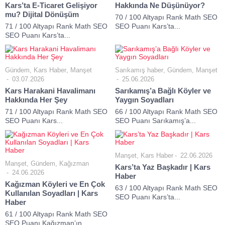
Kars’ta E-Ticaret Gelişiyor
Hakkında Ne Düşünüyor?
mu? Dijital Dönüşüm
70 / 100 Altyapı Rank Math SEO
71 / 100 Altyapı Rank Math SEO
SEO Puanı Kars’ta...
SEO Puanı Kars’ta...
Gündem
,
Kars Haber
,
Manşet
Sarıkamış haber
,
Gündem
,
Manşet
03.07.2026
25.06.2026
Kars Harakani Havalimanı
Sarıkamış’a Bağlı Köyler ve
Hakkında Her Şey
Yaygın Soyadları
71 / 100 Altyapı Rank Math SEO
66 / 100 Altyapı Rank Math SEO
SEO Puanı Kars...
SEO Puanı Sarıkamış’a...
Manşet
,
Kars Haber
22.06.2026
Manşet
,
Gündem
,
Kağızman
Kars’ta Yaz Başkadır | Kars
24.06.2026
Haber
Kağızman Köyleri ve En Çok
63 / 100 Altyapı Rank Math SEO
Kullanılan Soyadları | Kars
SEO Puanı Kars’ta...
Haber
61 / 100 Altyapı Rank Math SEO
SEO Puanı Kağızman’ın...