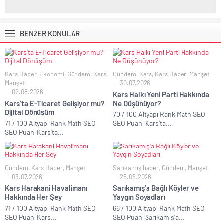
BENZER KONULAR
Kars Haber
,
Ekonomi
,
Gündem
,
Kars
,
Gündem
,
Kars
,
Kars Haber
,
Manşet
Manşet
30.07.2026
02.08.2026
Kars Halkı Yeni Parti Hakkında
Kars’ta E-Ticaret Gelişiyor mu?
Ne Düşünüyor?
Dijital Dönüşüm
70 / 100 Altyapı Rank Math SEO
71 / 100 Altyapı Rank Math SEO
SEO Puanı Kars’ta...
SEO Puanı Kars’ta...
Gündem
,
Kars Haber
,
Manşet
Sarıkamış haber
,
Gündem
,
Manşet
03.07.2026
25.06.2026
Kars Harakani Havalimanı
Sarıkamış’a Bağlı Köyler ve
Hakkında Her Şey
Yaygın Soyadları
71 / 100 Altyapı Rank Math SEO
66 / 100 Altyapı Rank Math SEO
SEO Puanı Kars...
SEO Puanı Sarıkamış’a...