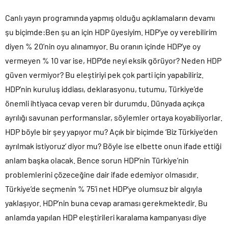
Canlı yayın programında yapmış olduğu açıklamaların devamı
şu biçimde:Ben şu an için HDP üyesiyim. HDP’ye oy verebilirim
diyen % 20’nin oyu alınamıyor. Bu oranın içinde HDP’ye oy
vermeyen % 10 var ise, HDP’de neyi eksik görüyor? Neden HDP
güven vermiyor? Bu eleştiriyi pek çok parti için yapabiliriz.
HDP’nin kuruluş iddiası, deklarasyonu, tutumu, Türkiye’de
önemli ihtiyaca cevap veren bir durumdu. Dünyada açıkça
ayrılığı savunan performanslar, söylemler ortaya koyabiliyorlar.
HDP böyle bir şey yapıyor mu? Açık bir biçimde ‘Biz Türkiye’den
ayrılmak istiyoruz’ diyor mu? Böyle ise elbette onun ifade ettiği
anlam başka olacak. Bence sorun HDP’nin Türkiye’nin
problemlerini çözeceğine dair ifade edemiyor olmasıdır.
Türkiye’de seçmenin % 75’i net HDP’ye olumsuz bir algıyla
yaklaşıyor. HDP’nin buna cevap araması gerekmektedir. Bu
anlamda yapılan HDP eleştirileri karalama kampanyası diye