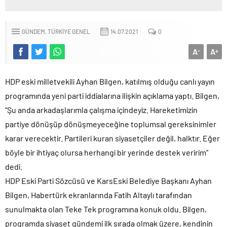
GÜNDEM
TÜRKIYE GENEL
14.07.2021
0
A
A
-
+
HDP eski milletvekili Ayhan Bilgen, katılmış olduğu canlı yayın
programında yeni parti iddialarına ilişkin açıklama yaptı. Bilgen,
“Şu anda arkadaşlarımla çalışma içindeyiz. Hareketimizin
partiye dönüşüp dönüşmeyeceğine toplumsal gereksinimler
karar verecektir. Partileri kuran siyasetçiler değil, halktır. Eğer
böyle bir ihtiyaç olursa herhangi bir yerinde destek veririm”
dedi.
HDP Eski Parti Sözcüsü ve KarsEski Belediye Başkanı Ayhan
Bilgen, Habertürk ekranlarında Fatih Altaylı tarafından
sunulmakta olan Teke Tek programına konuk oldu. Bilgen,
programda siyaset gündemi ilk sırada olmak üzere, kendinin