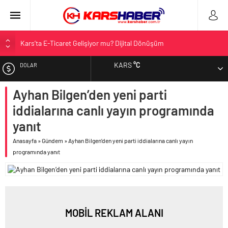
Kars’ta E-Ticaret Gelişiyor mu? Dijital Dönüşüm
Kars Halkı Yeni Parti Hakkında Ne Düşünüyor?
KARS
°C
DOLAR
Kars Harakani Havalimanı Hakkında Her Şey
Sarıkamış’a Bağlı Köyler ve Yaygın Soyadları
Ayhan Bilgen’den yeni parti
EURO
Kağızman Köyleri ve En Çok Kullanılan Soyadları | Kars Haber
iddialarına canlı yayın programında
ALTIN
yanıt
Anasayfa
»
Gündem
»
Ayhan Bilgen’den yeni parti iddialarına canlı yayın
BIST
programında yanıt
MOBİL REKLAM ALANI