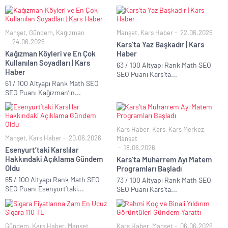
Manşet
,
Gündem
,
Kağızman
Manşet
,
Kars Haber
22.06.2026
24.06.2026
Kars’ta Yaz Başkadır | Kars
Kağızman Köyleri ve En Çok
Haber
Kullanılan Soyadları | Kars
63 / 100 Altyapı Rank Math SEO
Haber
SEO Puanı Kars’ta...
61 / 100 Altyapı Rank Math SEO
SEO Puanı Kağızman’ın...
Kars Haber
,
Kars
,
Kars Merkez
,
Manşet
,
Kars Haber
20.06.2026
Manşet
18.06.2026
Esenyurt’taki Karslılar
Hakkındaki Açıklama Gündem
Kars’ta Muharrem Ayı Matem
Oldu
Programları Başladı
65 / 100 Altyapı Rank Math SEO
73 / 100 Altyapı Rank Math SEO
SEO Puanı Esenyurt’taki...
SEO Puanı Kars’ta...
Gündem
,
Kars Haber
,
Manşet
Kars Haber
,
Manşet
06.06.2026