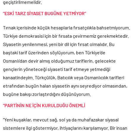
geçiştirilmemelidir.
“ESKİ TARZ SİYASET BUGÜNE YETMİYOR”
Tırnak içerisinde küçük hesaplarla fırsatçılıkla bahsetmiyorum.
Türkiye demokrasisi için bir fırsata çevirmemiz gerekmektedir.
Siyasetin yenilenmesi, yeni bir dil için fırsat olmalıdır. Bu
baştaki tarif üzerinden söylüyorum, ben Türkiye’de
Osmanlı’dan devir almış olduğumuz tariflerin, gelecekte
gençlerin yöneteceği siyaseti tarif etmeye yetmediği
kanaatindeyim. Türkçülük, Batıcılık veya Osmanlıcılık tarifleri
etrafından bugün halan siyasetin aynı seyrediyor olmasından,
bugüne bakışı zorlaştırdığını düşünüyorum.
“PARTİNİN NE İÇİN KURULDUĞU ÖNEMLİ
“Yeni kuşaklar, mevcut sağ, sol ya da muhafazakar siyasal
sistemlere ilgi göstermiyor, ihtiyaçlarını karşılamıyor. Bir insan