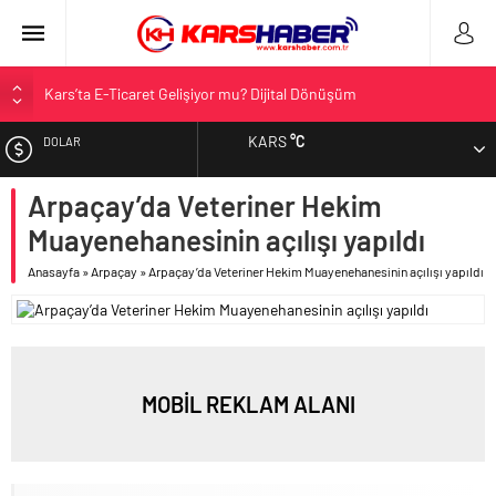
Kars’ta E-Ticaret Gelişiyor mu? Dijital Dönüşüm
Kars Halkı Yeni Parti Hakkında Ne Düşünüyor?
KARS
°C
DOLAR
Kars Harakani Havalimanı Hakkında Her Şey
Sarıkamış’a Bağlı Köyler ve Yaygın Soyadları
Arpaçay’da Veteriner Hekim
EURO
Kağızman Köyleri ve En Çok Kullanılan Soyadları | Kars Haber
Muayenehanesinin açılışı yapıldı
ALTIN
Anasayfa
»
Arpaçay
»
Arpaçay’da Veteriner Hekim Muayenehanesinin açılışı yapıldı
BIST
MOBİL REKLAM ALANI