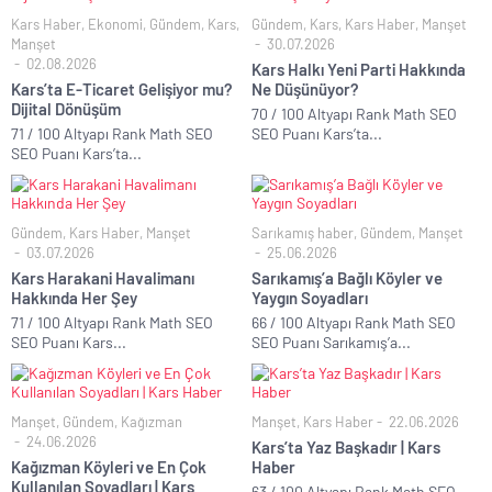
Kars Haber
,
Ekonomi
,
Gündem
,
Kars
,
Gündem
,
Kars
,
Kars Haber
,
Manşet
Manşet
30.07.2026
02.08.2026
Kars Halkı Yeni Parti Hakkında
Kars’ta E-Ticaret Gelişiyor mu?
Ne Düşünüyor?
Dijital Dönüşüm
70 / 100 Altyapı Rank Math SEO
71 / 100 Altyapı Rank Math SEO
SEO Puanı Kars’ta...
SEO Puanı Kars’ta...
Gündem
,
Kars Haber
,
Manşet
Sarıkamış haber
,
Gündem
,
Manşet
03.07.2026
25.06.2026
Kars Harakani Havalimanı
Sarıkamış’a Bağlı Köyler ve
Hakkında Her Şey
Yaygın Soyadları
71 / 100 Altyapı Rank Math SEO
66 / 100 Altyapı Rank Math SEO
SEO Puanı Kars...
SEO Puanı Sarıkamış’a...
Manşet
,
Gündem
,
Kağızman
Manşet
,
Kars Haber
22.06.2026
24.06.2026
Kars’ta Yaz Başkadır | Kars
Kağızman Köyleri ve En Çok
Haber
Kullanılan Soyadları | Kars
63 / 100 Altyapı Rank Math SEO