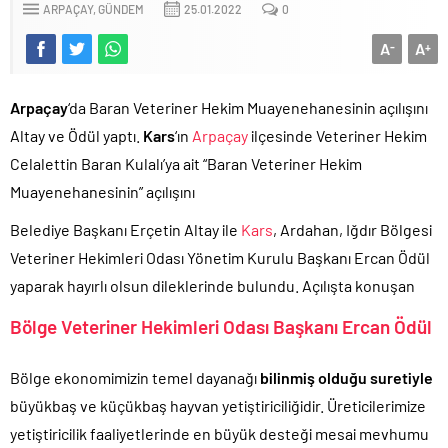
ARPAÇAY
GÜNDEM
25.01.2022
0
A
A
-
+
Arpaçay
‘da Baran Veteriner Hekim Muayenehanesinin açılışını
Altay ve Ödül yaptı.
Kars
‘ın
Arpaçay
ilçesinde Veteriner Hekim
Celalettin Baran Kulalı’ya ait “Baran Veteriner Hekim
Muayenehanesinin” açılışını
Belediye Başkanı Erçetin Altay ile
Kars
, Ardahan, Iğdır Bölgesi
Veteriner Hekimleri Odası Yönetim Kurulu Başkanı Ercan Ödül
yaparak hayırlı olsun dileklerinde bulundu. Açılışta konuşan
Bölge Veteriner Hekimleri Odası Başkanı Ercan Ödül
Bölge ekonomimizin temel dayanağı
bilinmiş olduğu
suretiyle
büyükbaş ve küçükbaş hayvan yetiştiriciliğidir. Üreticilerimize
yetiştiricilik faaliyetlerinde en büyük desteği mesai mevhumu