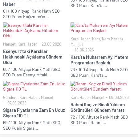
Haber
SEO Puanı Kars’ta...
61 / 100 Altyapı Rank Math SEO
SEO Puanı Kağızman’ın...
Kars Haber
,
Kars
,
Kars Merkez
,
Manşet
,
Kars Haber
20.06.2026
Manşet
18.06.2026
Esenyurt’taki Karslılar
Hakkındaki Açıklama Gündem
Kars’ta Muharrem Ayı Matem
Oldu
Programları Başladı
65 / 100 Altyapı Rank Math SEO
73 / 100 Altyapı Rank Math SEO
SEO Puanı Esenyurt’taki...
SEO Puanı Kars’ta...
Gündem
,
Kars Haber
,
Manşet
Kars Haber
,
Manşet
06.06.2026
07.06.2026
Rahmi Koç ve Binali Yıldırım
Sigara Fiyatlarına Zam En Ucuz
Görüntüleri Gündem Yarattı
Sigara 110 TL
72 / 100 Altyapı Rank Math SEO
69 / 100 Altyapı Rank Math SEO
SEO Puanı Rahmi...
SEO Puanı Sigara...