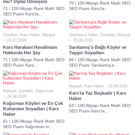
mu? Dijital Dönüşüm
70 / 100 Altyapı Rank Math SEO
71 / 100 Altyapı Rank Math SEO
SEO Puanı Kars’ta...
SEO Puanı Kars’ta...
Gündem
,
Kars Haber
,
Manşet
Sarıkamış haber
,
Gündem
,
Manşet
03.07.2026
25.06.2026
Kars Harakani Havalimanı
Sarıkamış’a Bağlı Köyler ve
Hakkında Her Şey
Yaygın Soyadları
71 / 100 Altyapı Rank Math SEO
66 / 100 Altyapı Rank Math SEO
SEO Puanı Kars...
SEO Puanı Sarıkamış’a...
Manşet
,
Kars Haber
22.06.2026
Manşet
,
Gündem
,
Kağızman
Kars’ta Yaz Başkadır | Kars
24.06.2026
Haber
Kağızman Köyleri ve En Çok
63 / 100 Altyapı Rank Math SEO
Kullanılan Soyadları | Kars
SEO Puanı Kars’ta...
Haber
61 / 100 Altyapı Rank Math SEO
SEO Puanı Kağızman’ın...