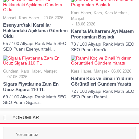
Kars Haber
,
Kars
,
Kars Merkez
,
Manşet
,
Kars Haber
20.06.2026
Manşet
18.06.2026
Esenyurt’taki Karslılar
Hakkındaki Açıklama Gündem
Kars’ta Muharrem Ayı Matem
Oldu
Programları Başladı
65 / 100 Altyapı Rank Math SEO
73 / 100 Altyapı Rank Math SEO
SEO Puanı Esenyurt’taki...
SEO Puanı Kars’ta...
Gündem
,
Kars Haber
,
Manşet
Kars Haber
,
Manşet
06.06.2026
07.06.2026
Rahmi Koç ve Binali Yıldırım
Sigara Fiyatlarına Zam En
Görüntüleri Gündem Yarattı
Ucuz Sigara 110 TL
72 / 100 Altyapı Rank Math SEO
69 / 100 Altyapı Rank Math SEO
SEO Puanı Rahmi...
SEO Puanı Sigara...
YORUMLAR