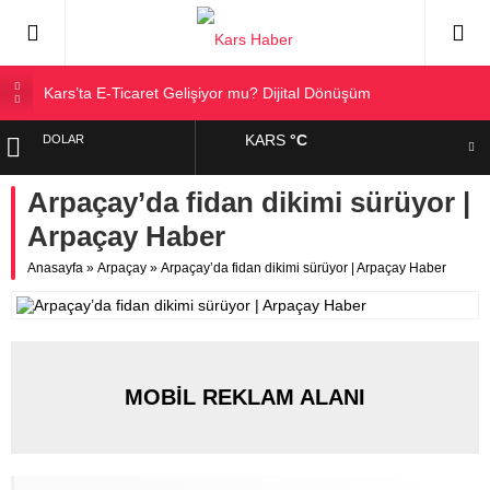
Kars’ta E-Ticaret Gelişiyor mu? Dijital Dönüşüm
Kars Halkı Yeni Parti Hakkında Ne Düşünüyor?
KARS
°C
DOLAR
Kars Harakani Havalimanı Hakkında Her Şey
Sarıkamış’a Bağlı Köyler ve Yaygın Soyadları
Arpaçay’da fidan dikimi sürüyor |
EURO
Kağızman Köyleri ve En Çok Kullanılan Soyadları | Kars
Arpaçay Haber
Haber
ALTIN
Anasayfa
»
Arpaçay
»
Arpaçay’da fidan dikimi sürüyor | Arpaçay Haber
BIST
MOBİL REKLAM ALANI